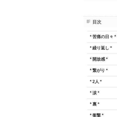
目次
* 苦痛の日々 *
* 繰り返し *
* 開放感 *
* 繋がり *
* 2人 *
* 涙 *
* 裏 *
* 衝撃 *