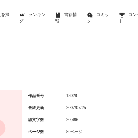
説を探
ランキン
書籍情
コミッ
コン
グ
報
ク
ト
作品番号
18028
最終更新
2007/07/25
総文字数
20,496
ページ数
89ページ