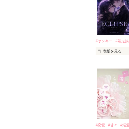
もう会うことは
高校生になって
他の女の子には
私にだけ昔と変
#ヤンキー
#暴走族
表紙を見る
「澪ちゃん。」

表紙画像はAIで
それは止まって
✨.ﾟ･*..☆.｡.:*✨.☆
人見知りだけど
冴木澪-SaekiMio
×

基本女子に冷た
#恋愛
#甘々
#溺
篠宮光-Shinomiya