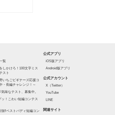
公式アプリ
一覧
iOS版アプリ
をしかけろ！100文字ミス
Android版アプリ
テスト
公式アカウント
野いちごビギナーズ応援コ
中・長編チャレンジ！～
X（Twitter）
の不気味なテスト、募集中。
YouTube
でゾッ！こわい短編コンテス
LINE
関連サイト
最強‼ベストバディ短編コン