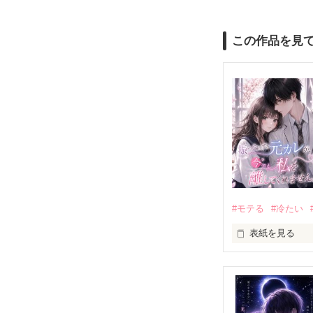
この作品を見
#モテる
#冷たい
表紙を見る
「好きだったか
モテる人を好き
だから私は、中