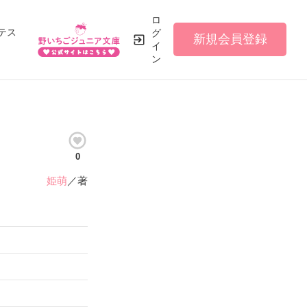
ロ
テス
グ
新規会員登録
イ
ン
0
姫萌
／著