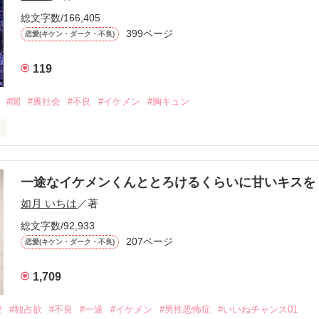
総文字数/166,405
ないと思っていたのに、

399ページ
恋愛(キケン・ダーク・不良)
再会した彼は、隣の学校で”王子様”と呼ばれる人気者になっていた。

119
冷たいのに

わらない笑顔を向けてくる。

#闇
#裏社会
#不良
#イケメン
#胸キュン
す
いた恋が再び動き始める合図──。

一途なイケメンくんととろけるくらいに甘いキス
作品を読む
.｡.:. *:ﾟ✨.ﾟ･*..☆.｡.:*✨

如月 いちは
／著
総文字数/92,933
優しい無自覚だけどモテる

207ページ


恋愛(キケン・ダーク・不良)
1,709
いのに澪にはわんこ男子になる

愛
#独占欲
#不良
#一途
#イケメン
#男性恐怖症
#いいねチャンス01
Hikaru
