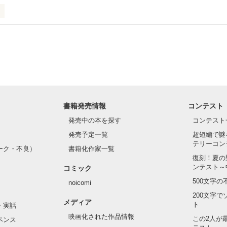
.｡.:. *:ﾟ✨.ﾟ･*..☆.｡.:*✨

てライバルも登場！？

れしたんだよ……悪いかよ」

光先輩は渡しませんから。」

ライバルの登場で大きく動き出す──。

書籍発売情報
コンテスト
て隣の席になったのは────

発売中の本を探す
コンテスト
発売予定一覧
超短編で謎
テリーコン
ーク・不良）
書籍化作家一覧
い髪色

復刻！夏の
ンテスト～
コミック
のピアス

500文字
noicomi
んて見せたことがなくてぶっきらぼう

200文字
メディア
ト
・実話
映画化された作品情報
この2人が
ペンス