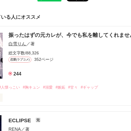
ている人にオススメ
振ったはずの元カレが、今でも私を離してくれま
白雪りん
／著
総文字数/88,326
352ページ
恋愛(ラブコメ)
244
#人懐っこい
#胸キュン
#溺愛
#嫉妬
#甘々
#ギャップ
ら、別れを選んだ。」

ECLIPSE
完
になるのが怖かった。

RENA
／著
学時代に大好きだった彼を自分から振った。
