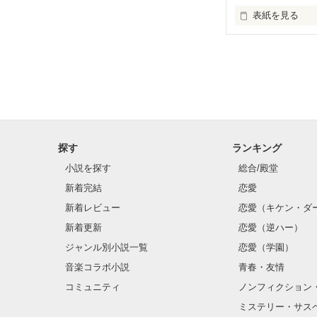
表紙を見る
✨.ﾟ･*..☆.｡.:*✨.☆
そして光を巡っ
「瑠莉に一目惚
「貴方なんかに
再会した恋は、
探す
ランキング
クラス替えをし
小説を探す
総合/殿堂
新着完結
恋愛
新着レビュー
恋愛（キケン・ダ
金髪に近い明る
新着更新
恋愛（逆ハー）
片耳には琥珀色
ジャンル別小説一覧
恋愛（学園）
音楽コラボ小説
青春・友情
ほとんど笑顔な
コミュニティ
ノンフィクション
ミステリー・サス