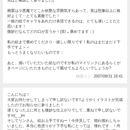
先ほど確認して参りました(^^ゞ
栖栗は小悪魔でどこか妖艶な雰囲気すらあって、英は想像以上に格
好よくて‥とても素敵でした！
一枚の絵でキャラをあれだけ表現できるのは、とても凄いことだと
思います！
微妙だなんてどの口が言うか！(笑/←褒めてます；)
私の絵まで褒めてくださり‥嬉しい限りです！私のはまだまだド下
手ですよ＞＜
もっとうまくなりたいものです；
あと、描いていただいた絵なのですが私のマイリンクにあるらくが
きページにいただきものとして載せてもよろしいでしょうか?
槙高リン
2007/08/31 18:41
こんにちは！
大変お待たせしてしまって申し訳ないですようやくイラストが完成
したのでお知らせに参りました！
遅くなった上に何とも微妙な仕上がりでして…重ねて申し訳ないで
すm(_ _)m
そしてリンさん、絵お上手ですねー！今拝見して、惚れ惚れしちゃ
いました。本当に色塗りがド下手な私にとっては、憧れです…！尚