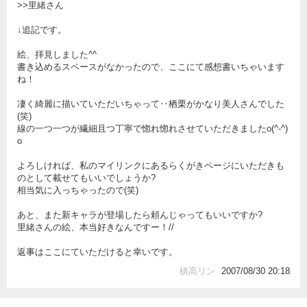
>>里緒さん
↓追記です。
絵、拝見しました^^
書き込めるスペースがなかったので、ここにて感想書いちゃいます
ね！
凄く綺麗に描いていただいちゃって‥栖栗がかなり美人さんでした
(笑)
線の一つ一つが繊細且つ丁寧で惚れ惚れさせていただきましたo(^-^)
o
よろしければ、私のマイリンクにあるらくがきページにいただきも
のとして載せてもいいでしょうか?
相当気に入っちゃったので(笑)
あと、また新キャラが登場したら頼んじゃってもいいですか?
里緒さんの絵、本当好きなんですー！//
返事はここにていただけると幸いです。
槙高リン
2007/08/30 20:18