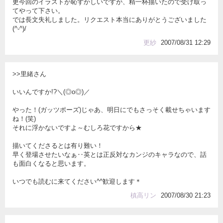
更今回のイラストが恥ずかしいですが、精一杯描いたので受け取っ
てやって下さい。
では長文失礼しました。リクエスト本当にありがとうございました
(^-^)/
更紗
2007/08/31 12:29
>>里緒さん
いいんですか!?＼(◎o◎)／
やった！(ガッツポーズ)じゃあ、明日にでもさっそく載せちゃいます
ね！(笑)
それに浮かないですよ～むしろ花ですから★
描いてくださるとは有り難い！
早く登場させたいなぁ‥英とは正反対なカンジのキャラなので、話
も面白くなると思います。
いつでも読むに来てください^^歓迎します＊
槙高リン
2007/08/30 21:23