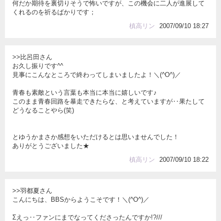
何だか期待を裏切りそうで怖いですが、この機会に二人が進展して
くれるのを祈るばかりです；
槙高リン
2007/09/10 18:27
>>比呂田さん
お久し振りです^^
見事にこんなところで終わってしまいましたよ！＼(^O^)／
青春も素敵という言葉も本当に本当に嬉しいです♪
このまま青春回路を暴走できたらな、と考えていますが‥果たして
どうなることやら(笑)
とゆうかまさか感想をいただけるとは思いませんでした！
ありがとうございました★
槙高リン
2007/09/10 18:22
>>羽都夏さん
こんにちは、BBSからようこそです！＼(^O^)／
Σえっ‥ファンにまでなってくださったんですか!?///