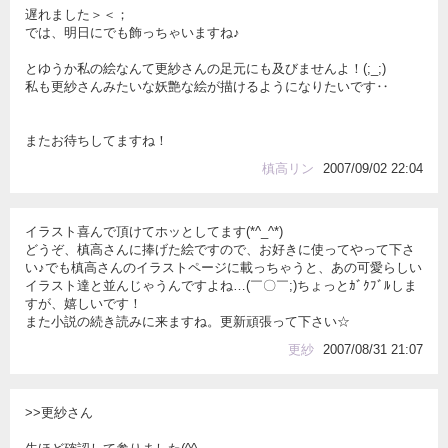
遅れました＞＜；
では、明日にでも飾っちゃいますね♪
とゆうか私の絵なんて更紗さんの足元にも及びませんよ！(;_;)
私も更紗さんみたいな妖艶な絵が描けるようになりたいです‥
またお待ちしてますね！
槙高リン
2007/09/02 22:04
イラスト喜んで頂けてホッとしてます(*^_^*)
どうぞ、槙高さんに捧げた絵ですので、お好きに使ってやって下さ
い♪でも槙高さんのイラストページに載っちゃうと、あの可愛らしい
イラスト達と並んじゃうんですよね…(￣〇￣;)ちょっとｶﾞｸﾌﾞﾙしま
すが、嬉しいです！
また小説の続き読みに来ますね。更新頑張って下さい☆
更紗
2007/08/31 21:07
>>更紗さん