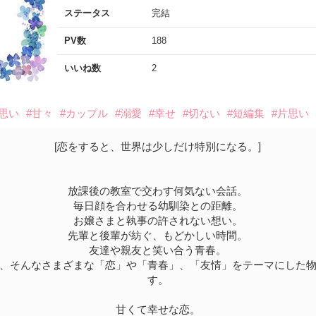
ステータス
完結
PV数
188
いいね数
2
片思い
#甘々
#カップル
#溺愛
#幸せ
#切ない
#短編集
#片思い
[恋をすると、世界は少しだけ特別になる。]
放課後の教室で交わす何気ない会話。
毎日顔を合わせる幼馴染との距離。
お嬢さまと執事の許されない想い。
先輩と後輩が紡ぐ、もどかしい時間。
友達や親友と笑い合う青春。
、そんなさまざまな「恋」や「青春」、「友情」をテーマにした
す。
甘くて幸せな恋。