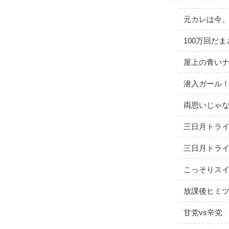
元カレは今
100万回だ
屋上の青い
潜入ガール
両思いじゃ
三日月トラ
三日月トライア
こっそりス
放課後ヒミ
甘党vs辛党