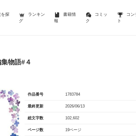
説を探
ランキン
書籍情
コミッ
コン
グ
報
ク
ト
集物語#４
作品番号
1783784
最終更新
2026/06/13
総文字数
102,602
ページ数
19ページ