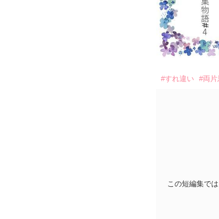
#すれ違い
#両
この短編集では