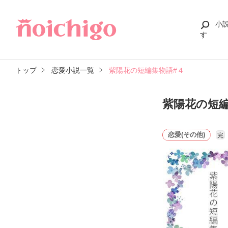
小
す
トップ
恋愛小説一覧
紫陽花の短編集物語#４
紫陽花の短編
恋愛(その他)
完