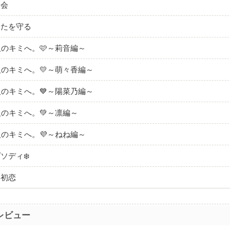
習会
なたを守る
人のキミへ。🩷～莉音編～
人のキミへ。💛～萌々香編～
人のキミへ。💙～陽菜乃編～
人のキミへ。💚～凛編～
人のキミへ。💜～ねね編～
ソディ❄️
い初恋
レビュー