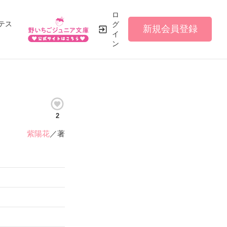
ロ
テス
グ
新規会員登録
イ
ン
2
紫陽花
／著