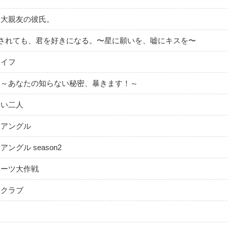
、大親友の彼氏。
まされても、君を好きになる。〜星に願いを、嘘にキスを〜
ナイフ
！～あなたの知らない秘密、暴きます！～
ない二人
イアングル
ングル season2
イーツ大作戦
ツクラブ