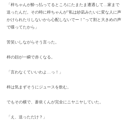
「梓ちゃんが酔っ払ってるところにたまたま遭遇して…家まで
送ったんだ。その時に梓ちゃんが''私は紗凪みたいに変な人に声
かけられたりしないから心配しないでー！''って割と大きめの声
で喋ってたから」
苦笑いしながらそう言った。
梓の顔が一瞬で赤くなる。
「言わなくていいわよ…っ！」
梓は気まずそうにジュースを飲む。
でもその横で、蒼依くんが完全にニヤニヤしていた。
「え、送っただけ？」