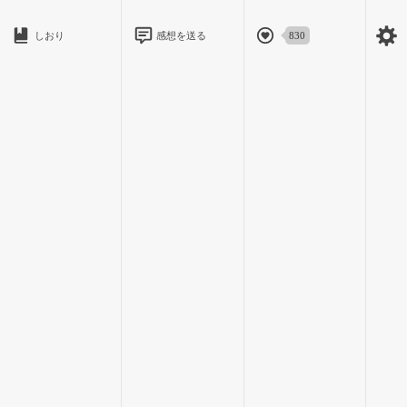
しおり
感想を送る
830
「豪華……」
思わず呟くと。
「陽貴さんめっちゃ気合い入れてたからね」
奏くんがくすっと笑う。
その瞬間。
「言うな」
陽貴くんが少し照れた顔をする。
珍しい。私は思わず笑ってしまった。