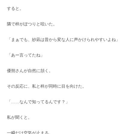
すると。
隣で梓がぽつりと呟いた。
「まぁでも、紗凪は昔から変な人に声かけられやすいよね」
「あー言ってたね」
優朔さんが自然に頷く。
その反応に、私と梓が同時に目を向けた。
「……なんで知ってるんです？」
私が聞くと。
一瞬だけ空気が止まる。