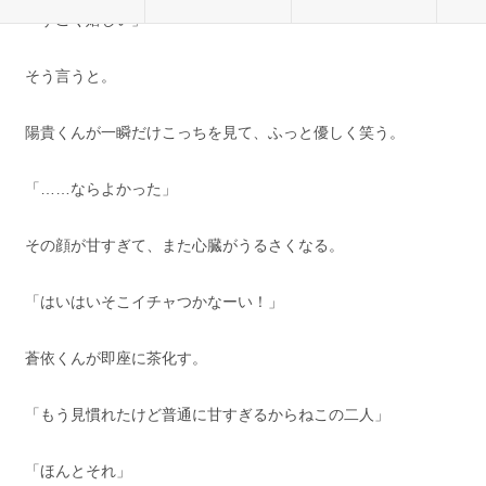
「すごく嬉しい」
そう言うと。
陽貴くんが一瞬だけこっちを見て、ふっと優しく笑う。
「……ならよかった」
その顔が甘すぎて、また心臓がうるさくなる。
「はいはいそこイチャつかなーい！」
蒼依くんが即座に茶化す。
「もう見慣れたけど普通に甘すぎるからねこの二人」
「ほんとそれ」