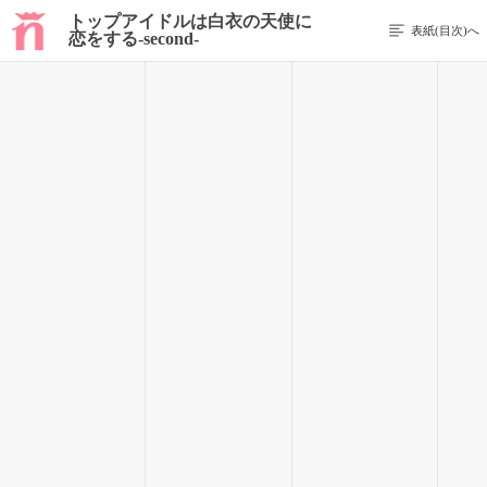
トップアイドルは白衣の天使に
表紙(目次)へ
恋をする-second-
前のページを表示する
53 / 242
「はいはい、とりあえず乾杯しよ！」
蒼依くんが明るい声を上げながら、テーブルへ飲み物を並べて
いく。
ピザに唐揚げ。
お寿司にスイーツまで並んでいて、完全にホームパーティー状
態だった。