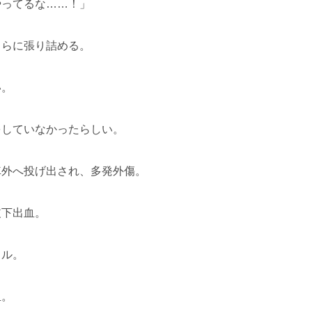
やってるな……！」
さらに張り詰める。
い。
をしていなかったらしい。
車外へ投げ出され、多発外傷。
皮下出血。
タル。
血。