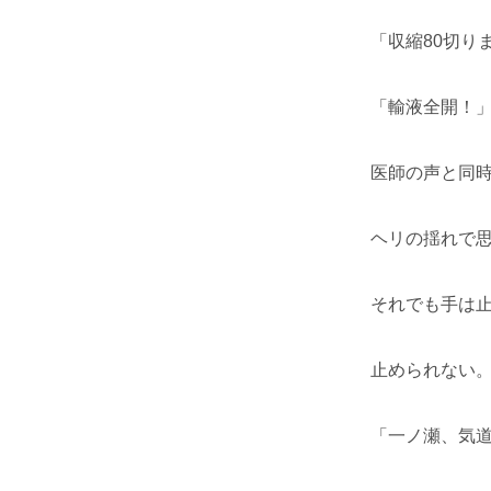
「収縮80切り
「輸液全開！
医師の声と同
ヘリの揺れで
それでも手は
止められない
「一ノ瀬、気