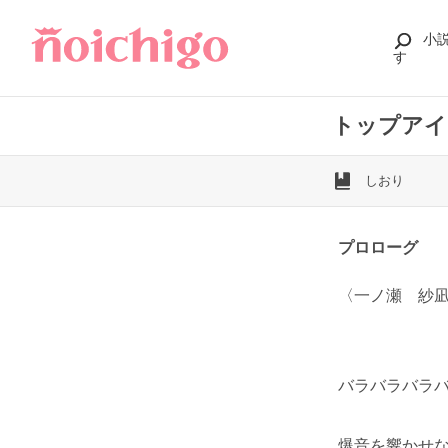
小
す
トップアイド
しおり
プロローグ
〈一ノ瀬 紗
バラバラバラ
爆音を響かせ