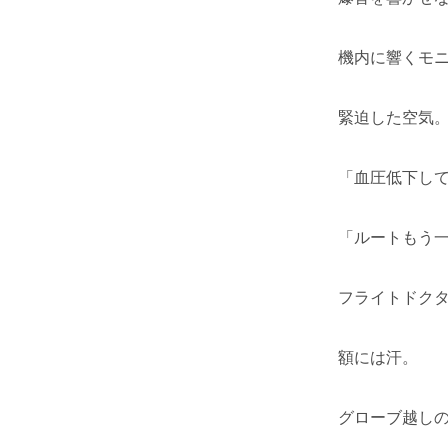
機内に響くモ
緊迫した空気
「血圧低下し
「ルートもう
フライトドク
額には汗。
グローブ越し