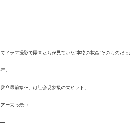
。
。
てドラマ撮影で陽貴たちが見ていた“本物の救命”そのものだっ
半年。
〜救命最前線〜』は社会現象級の大ヒット。
ツアー真っ最中。
——