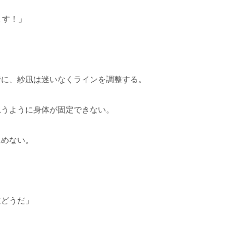
ます！」
」
時に、紗凪は迷いなくラインを調整する。
思うように身体が固定できない。
止めない。
。
道どうだ」