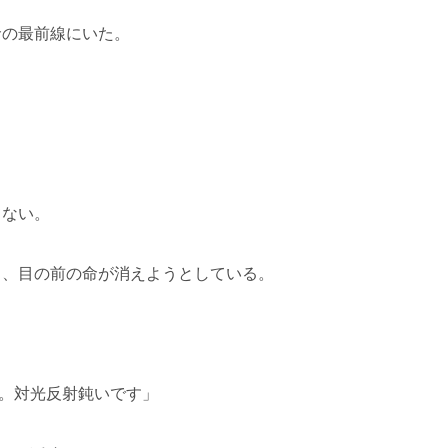
命の最前線にいた。
てない。
も、目の前の命が消えようとしている。
」
.5。対光反射鈍いです」