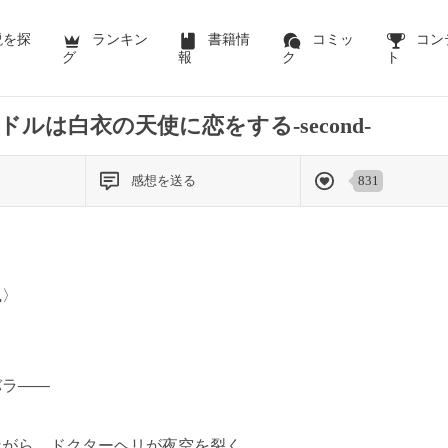
説を探
ランキン
書籍情
コミッ
コン
グ
報
ク
ト
ルは白衣の天使に恋をする-second-
感想を送る
831
凪〉
バラ——
ながら、ドクターヘリが夜空を裂く。