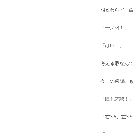
相変わらず、
「一ノ瀬！」
「はい！」
考える暇なん
今この瞬間に
「瞳孔確認！
「右3.5、左3