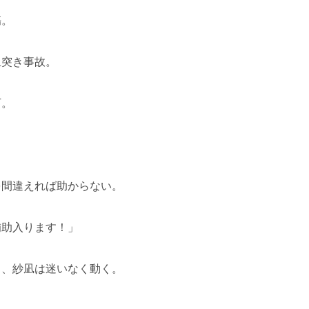
傷。
玉突き事故。
下。
。
を間違えれば助からない。
補助入ります！」
中、紗凪は迷いなく動く。