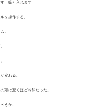
ます、吸引入れます」
テルを操作する。
ーム。
下。
吸。
況が変わる。
凪の頭は驚くほど冷静だった。
るべきか。