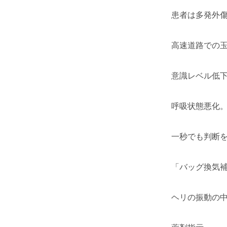
患者は多発外
高速道路での
意識レベル低
呼吸状態悪化
一秒でも判断
「バッグ換気
ヘリの振動の