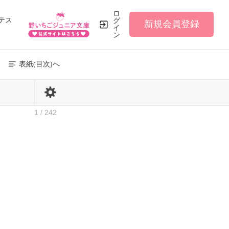
ロ
テス
グ
新規会員登録
イ
ン
表紙(目次)へ
1 / 242