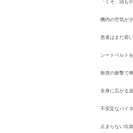
「くそ、頭も
機内の空気が
患者はまだ若
シートベルト
衝突の衝撃で
全身に広がる
不安定なバイ
止まらない出