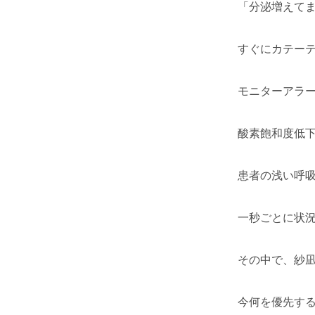
「分泌増えて
すぐにカテー
モニターアラ
酸素飽和度低
患者の浅い呼
一秒ごとに状
その中で、紗
今何を優先す