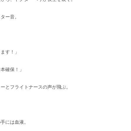
ニター音。
。
てます！」
一本確保！」
ターとフライトナースの声が飛ぶ。
の手には血液。