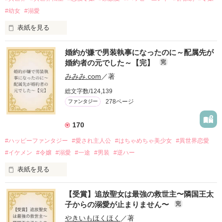
#幼女
#溺愛
表紙を見る
婚約が嫌で男装執事になったのに～配属先が
『転生悪役幼女は最恐パパの愛娘になりました』

婚約者の元でした～【完】
完
番外編です。

みみみ.com
／著
※本編のネタバレを含みます。

総文字数/124,139
278ページ
ファンタジー
2025.9.26 

『Petit Chapter3 愛と呼ぶもの』を

公開しました

170
2025.10.24

#ハッピーファンタジー
#愛され主人公
#はちゃめちゃ美少女
#異世界恋愛
『Petit Chapter4 誰が為のごちそう』を

#イケメン
#令嬢
#溺愛
#一途
#男装
#逆ハー
表紙を見る
作品を読む
【受賞】追放聖女は最強の救世主〜隣国王太
＼異世界ラブコメ×ハッピーファンタジー／

子からの溺愛が止まりません〜
完
やきいもほくほく
／著