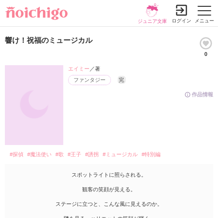
ログイン
メニュー
ジュニア文庫
響け！祝福のミュージカル
0
エイミー
／著
ファンタジー
完
作品情報
#探偵
#魔法使い
#歌
#王子
#誘拐
#ミュージカル
#特別編
スポットライトに照らされる。
観客の笑顔が見える。
ステージに立つと、こんな風に見えるのか。