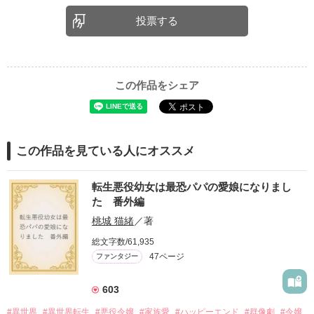
投票する
この作品をシェア
この作品を見ている人にオススメ
転生悪役幼女は最恐パパの愛娘になりまし
た 番外編
桃城 猫緒
／著
総文字数/61,935
47ページ
ファンタジー
603
#異世界
#異世界転生
#悪役令嬢
#家族愛
#ハッピーエンド
#群像劇
#令嬢