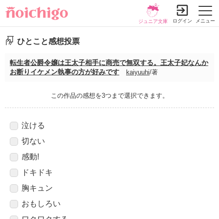
ログイン
メニュー
ジュニア文庫
ひとこと感想投票
転生者公爵令嬢は王太子相手に商売で無双する。王太子妃なんか
お断りイケメン執事の方が好みです
kaiyuuhi
/著
この作品の感想を3つまで選択できます。
泣ける
切ない
感動!
ドキドキ
胸キュン
おもしろい