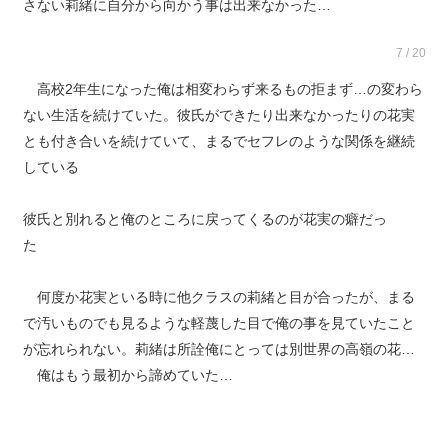
さない莉緒に自分から向かう事は出来なかった…
7 / 20
高校2年生になった俺は相変わらず来るもの拒まず…の変わら
ない生活を続けていた。彼氏ができたり出来なかったりの花実
とも付き合いを続けていて、まるでセフレのような関係を継続
している
彼氏と別れると俺のところに戻ってくるのが花実の癖だっ
た
何度か花実といる時に他クラスの莉緒と目が合ったが、まる
で汚いものでも見るような軽蔑した目で俺の事を見ていたこと
が忘れられない。莉緒は所詮俺にとっては別世界の高嶺の花…
俺はもう最初から諦めていた…