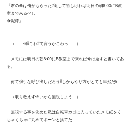
『君の傘は俺がもらった⁉︎返して欲しければ明日の朝8:00にB教
室まで来るべし
傘泥棒』
（……何⁇これ⁇て言うかこわっ……）
メモには明日の朝8:00にB教室まで来れば傘は返すと書いてあ
る。
何て強引な呼び出しだろう⁇しかもやり方がとても卑劣だ⁉︎
（取り敢えず怖いから無視しよう…）
無視する事を決めた私は自転車カゴに入っていたメモ紙をく
ちゃくちゃに丸めてポーンと捨てた…