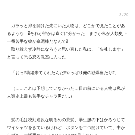
3 / 20
ガラッと扉を開けた先にいた人物は、どこかで見たことがあ
るような…⁇それが誰かは直ぐに分かった…まさか私が人類史上
一番苦手な彼が傘泥棒だなんて⁈
取り敢えず冷静になろうと思い直した私は、「失礼します」
と言って恐る恐る教室に入った
「おっ⁉︎莉緒来てくれたんだ⁉︎やっぱり俺の勘爆当たり⁉︎」
（……これは予想していなかった…目の前にいる人物は私が
人類史上最も苦手なチャラ男だ…）
髪の毛は校則違反な明るめの茶髪、学生服の下はかろうじて
ワイシャツをきているけれど、ボタンを二つ開けていて、中か