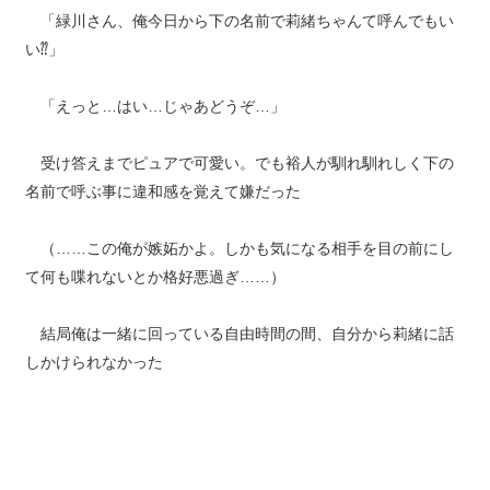
「緑川さん、俺今日から下の名前で莉緒ちゃんて呼んでもい
い⁇」
「えっと…はい…じゃあどうぞ…」
受け答えまでピュアで可愛い。でも裕人が馴れ馴れしく下の
名前で呼ぶ事に違和感を覚えて嫌だった
（……この俺が嫉妬かよ。しかも気になる相手を目の前にし
て何も喋れないとか格好悪過ぎ……）
結局俺は一緒に回っている自由時間の間、自分から莉緒に話
しかけられなかった