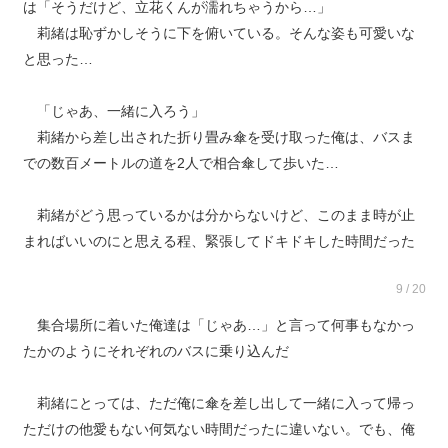
は「そうだけど、立花くんが濡れちゃうから…」
莉緒は恥ずかしそうに下を俯いている。そんな姿も可愛いな
と思った…
「じゃあ、一緒に入ろう」
莉緒から差し出された折り畳み傘を受け取った俺は、バスま
での数百メートルの道を2人で相合傘して歩いた…
莉緒がどう思っているかは分からないけど、このまま時が止
まればいいのにと思える程、緊張してドキドキした時間だった
9 / 20
集合場所に着いた俺達は「じゃあ…」と言って何事もなかっ
たかのようにそれぞれのバスに乗り込んだ
莉緒にとっては、ただ俺に傘を差し出して一緒に入って帰っ
ただけの他愛もない何気ない時間だったに違いない。でも、俺