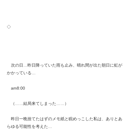
◇
次の日…昨日降っていた雨も止み、晴れ間が出た朝日に虹が
かかっている…
am8:00
（……結局来てしまった……）
昨日一晩捨てたはずのメモ紙と睨めっこした私は、ありとあ
らゆる可能性を考えた…