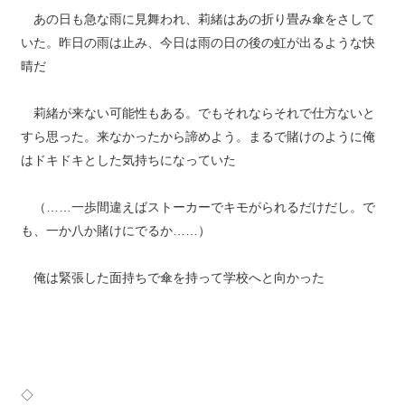
あの日も急な雨に見舞われ、莉緒はあの折り畳み傘をさして
いた。昨日の雨は止み、今日は雨の日の後の虹が出るような快
晴だ
莉緒が来ない可能性もある。でもそれならそれで仕方ないと
すら思った。来なかったから諦めよう。まるで賭けのように俺
はドキドキとした気持ちになっていた
（……一歩間違えばストーカーでキモがられるだけだし。で
も、一か八か賭けにでるか……）
俺は緊張した面持ちで傘を持って学校へと向かった
◇