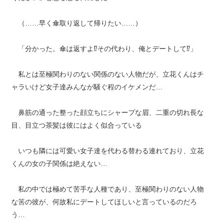
（……早く傘取り返して帰りたい……）
「分かった。傘は返すよ⁉︎その代わり、俺とデートして⁉︎」
私とは至極関わりのない関係のない人物だが、立花くんはチ
ャラいけど女子達みんなが騒ぐ程のイケメンだ…
鼻筋の通った整った顔立ちにシャープな眉、二重の切れ長な
目、目立つ茶髪は彼にはよく似合っている
いつも隣には可愛い女子達を代わる替わる連れており、立花
くんの女の子関係は絶えない…
私の中では極めて苦手な人種であり、至極関わりのない人物
な筈の彼が、何故私にデートしてほしいと言っているのだろ
う…