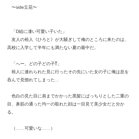
〜side立花〜
「D組に凄い可愛い子いた」
友人の裕人《ひろと》が大騒ぎして俺のところに来たのは、
高校に入学して半年にも満たない夏の最中だ。
「へー。どの子どの子⁇」
裕人に連れられた見に行ったその先にいた女の子に俺は息を
呑んで見惚れてしまった…
色白の見た目に肩までかかった黒髪にぱっちりとした二重の
目、鼻筋の通った均一の取れた顔は一目見て美少女だと分か
る。
（……可愛いな……）