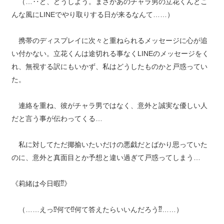
（…‥ど、どうしよう。まさかあのチャラ男の立花くんとこ
んな風にLINEでやり取りする日が来るなんて……）
携帯のディスプレイに次々と重ねられるメッセージに心が追
い付かない。立花くんは途切れる事なくLINEのメッセージをく
れ、無視する訳にもいかず、私はどうしたものかと戸惑ってい
た。
連絡を重ね、彼がチャラ男ではなく、意外と誠実な優しい人
だと言う事が伝わってくる…
私に対してただ揶揄いたいだけの悪戯だとばかり思っていた
のに、意外と真面目とか予想と違い過ぎて戸惑ってしまう…
《莉緒は今日暇⁇》
（……えっ⁉︎何で⁉︎何て答えたらいいんだろう⁇……）