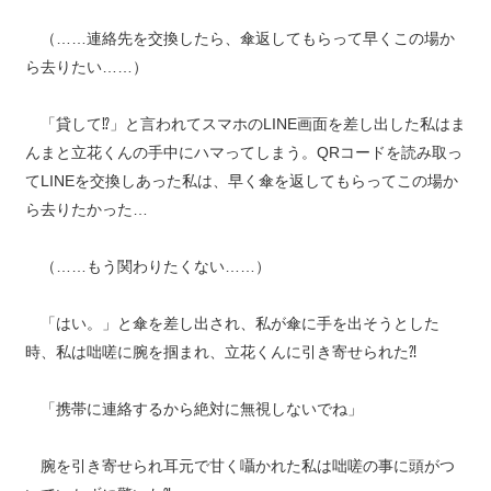
（……連絡先を交換したら、傘返してもらって早くこの場か
ら去りたい……）
「貸して⁉︎」と言われてスマホのLINE画面を差し出した私はま
んまと立花くんの手中にハマってしまう。QRコードを読み取っ
てLINEを交換しあった私は、早く傘を返してもらってこの場か
ら去りたかった…
（……もう関わりたくない……）
「はい。」と傘を差し出され、私が傘に手を出そうとした
時、私は咄嗟に腕を掴まれ、立花くんに引き寄せられた⁈
「携帯に連絡するから絶対に無視しないでね」
腕を引き寄せられ耳元で甘く囁かれた私は咄嗟の事に頭がつ