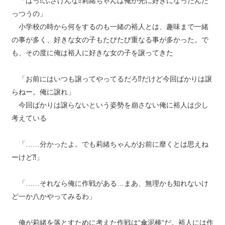
「はっ⁇ふざけんな⁉︎莉緒ちゃんは俺が先に好きになったんだ
っつうの」
小学校の時から何をするのも一緒の裕人とは、趣味まで一緒
の事が多く、好きな女の子もたびたび重なる事が多かった。で
も、その度に俺は裕人に好きな女の子を譲ってきた
「お前にはいつも譲ってやってるだろ⁉︎だけど今回ばかりは譲
らねー。俺に譲れ」
今回ばかりは譲らないという姿勢を崩さない俺に裕人は少し
考えている
「……分かったよ。でも莉緒ちゃんがお前に靡くとは思えね
ーけど⁈」
「……それなら俺に作戦がある…まあ、無理かも知れないけ
ど一か八かやってみるわ」
俺が莉緒を落とすために考えた作戦は“傘泥棒“だ。裕人には作