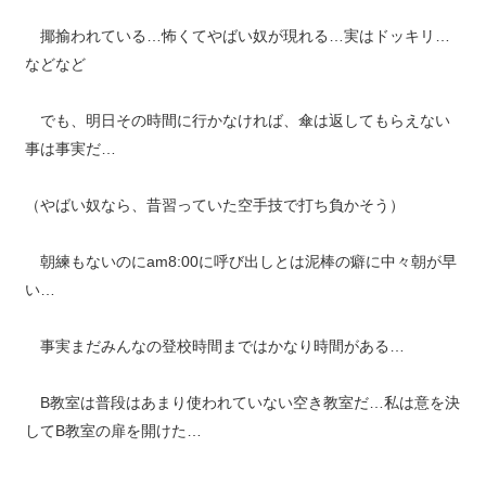
揶揄われている…怖くてやばい奴が現れる…実はドッキリ…
などなど
でも、明日その時間に行かなければ、傘は返してもらえない
事は事実だ…
（やばい奴なら、昔習っていた空手技で打ち負かそう）
朝練もないのにam8:00に呼び出しとは泥棒の癖に中々朝が早
い…
事実まだみんなの登校時間まではかなり時間がある…
B教室は普段はあまり使われていない空き教室だ…私は意を決
してB教室の扉を開けた…