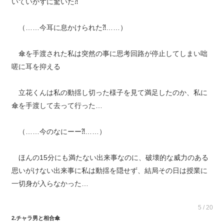
いていかずに驚いた⁈
（……今耳に息かけられた⁈……）
傘を手渡された私は突然の事に思考回路が停止してしまい咄
嗟に耳を抑える
立花くんは私の動揺し切った様子を見て満足したのか、私に
傘を手渡して去って行った…
（……今のなにーー⁈……）
ほんの15分にも満たない出来事なのに、破壊的な威力のある
思いがけない出来事に私は動揺を隠せず、結局その日は授業に
一切身が入らなかった…
5 / 20
2.チャラ男と相合傘