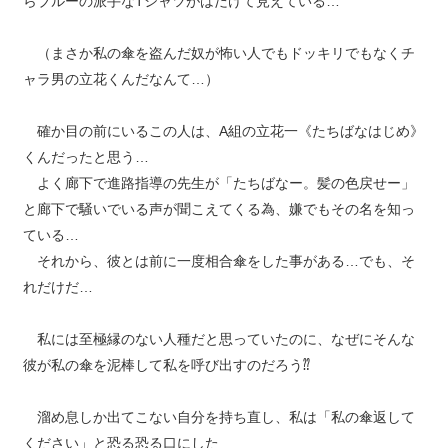
らブルーの派手なTシャツがはだけて見えている…
（まさか私の傘を盗んだ奴が怖い人でもドッキリでもなくチ
ャラ男の立花くんだなんて…）
確か目の前にいるこの人は、A組の立花一《たちばなはじめ》
くんだったと思う…
よく廊下で進路指導の先生が「たちばなー。髪の色戻せー」
と廊下で騒いでいる声が聞こえてくる為、嫌でもその名を知っ
ている…
それから、彼とは前に一度相合傘をした事がある…でも、そ
れだけだ…
私には至極縁のない人種だと思っていたのに、なぜにそんな
彼が私の傘を泥棒して私を呼び出すのだろう⁇
溜め息しか出てこない自分を持ち直し、私は「私の傘返して
ください」と恐る恐る口にした