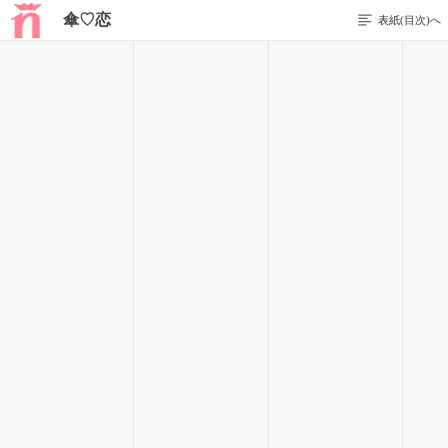
傘♡恋
表紙(目次)へ
1 / 20
1.傘泥棒の正体と告白
雨の季節はいつも思う。早く雨が止まないかなって…。特に
自転車通学の私には雨の季節はダメージが大きくて頭を悩ませ
る。
朝から降っているならバス通学ができるけど、急な雨に見舞
われる日は、折り畳み傘が重宝されて役に立つ
でもついうっかり持ってきた傘を自転車のカゴに入れぱっな
しにしたり、自転車にかけておいて置きっぱなしにしてしまう
と、傘を狙ってあいつが現れる…