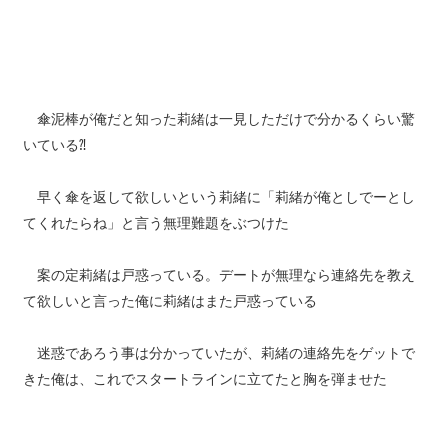
傘泥棒が俺だと知った莉緒は一見しただけで分かるくらい驚
いている⁈
早く傘を返して欲しいという莉緒に「莉緒が俺としでーとし
てくれたらね」と言う無理難題をぶつけた
案の定莉緒は戸惑っている。デートが無理なら連絡先を教え
て欲しいと言った俺に莉緒はまた戸惑っている
迷惑であろう事は分かっていたが、莉緒の連絡先をゲットで
きた俺は、これでスタートラインに立てたと胸を弾ませた