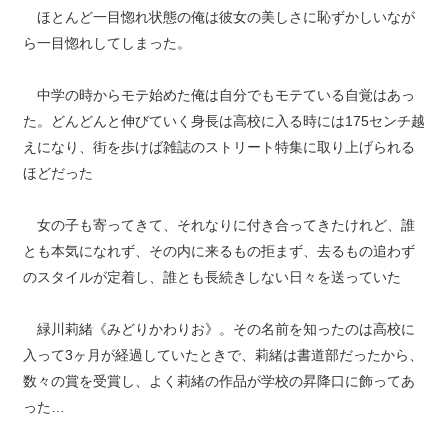
ほとんど一目惚れ状態の俺は彼女の美しさに恥ずかしいなが
ら一目惚れしてしまった。
中学の時からモテ始めた俺は自分でもモテている自覚はあっ
た。どんどんと伸びていく身長は高校に入る時には175センチ越
えになり、街を歩けば雑誌のストリート特集に取り上げられる
ほどだった
女の子も寄ってきて、それなりに付き合ってきたけれど、誰
とも本気になれず、その内に来るもの拒まず、去るもの追わず
のスタイルが定着し、誰とも長続きしない日々を送っていた
緑川莉緒《みどりかわりお》。その名前を知ったのは高校に
入って3ヶ月が経過していたときで、莉緒は書道部だったから、
数々の賞を受賞し、よく莉緒の作品が学校の昇降口に飾ってあ
った…