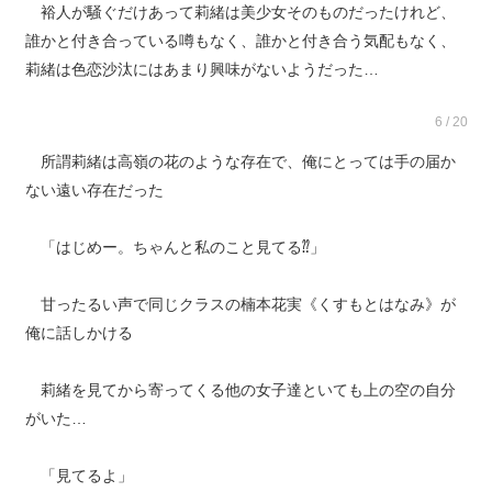
裕人が騒ぐだけあって莉緒は美少女そのものだったけれど、
誰かと付き合っている噂もなく、誰かと付き合う気配もなく、
莉緒は色恋沙汰にはあまり興味がないようだった…
6 / 20
所謂莉緒は高嶺の花のような存在で、俺にとっては手の届か
ない遠い存在だった
「はじめー。ちゃんと私のこと見てる⁇」
甘ったるい声で同じクラスの楠本花実《くすもとはなみ》が
俺に話しかける
莉緒を見てから寄ってくる他の女子達といても上の空の自分
がいた…
「見てるよ」