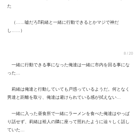
た
（……嘘だろ⁉︎莉緒と一緒に行動できるとかマジで神だ
し……）
8 / 20
一緒に行動できる事になった俺達は一緒に市内を回る事にな
った…
莉緒は俺達と行動していても戸惑っているようだ。何となく
男達と距離を取り、俺達は避けられている感が拭えない…
一緒に入った昼食所で一緒にラーメンを食べた俺達はやっぱ
り話せず、莉緒は裕人の隣に座って照れたように辿々しく話し
ていた…