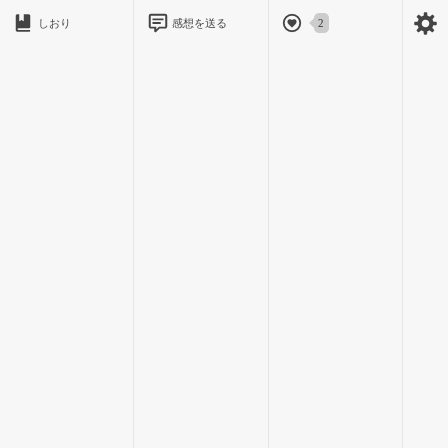
しおり
感想を送る
2
私は過去に2回やられた。傘泥棒は急な雨の日にやってきて、
私が自転車置き場に自転車を放置している間に私の傘を狙って
奪っていく…
そんな時は溜息混じりに潔く諦めて、家のビニール傘がまた
減ってしまったと自分が置きっぱなしにしてしまった事を軽く
呪うのだ…
大体傘は私の元に返却される事なく、泥棒した誰かの元で私
物化され、泥棒さんたちの物になっていく…
まあ何百円で買ったビニール傘だからいいやと私も簡単に諦
め、私は泥棒さんたちを見過ごすのだ
傘泥棒は大体急な雨の日に訪れて、何の罪の意識もなく私の
傘を奪っていく…