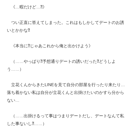
《…暇だけど…⁈》
つい正直に答えてしまった。これはもしかしてデートのお誘
いとかかな⁈
《本当に⁈じゃあこれから俺と出かけよう》
（……やっぱり⁈予想通りデートの誘いだった⁈どうしよ
う……）
立花くんからきたLINEを見て自分の部屋を行ったり来たり…
落ち着かない私は自分が立花くんと出掛けたいのかすら分から
ない…
（……出掛けるって事はつまりデートだし、デートなんて私
した事ないし⁈……）