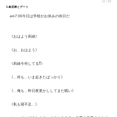
11 / 20
3.傘泥棒とデート
am7:00今日は学校がお休みの休日だ
《おはよう莉緒》
《お、おはよう》
《莉緒今何してる⁇》
《…何も…いま起きたばっかり》
《…俺も…昨日夜更かししてまだ眠い》
《私も寝不足…》