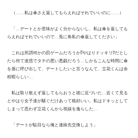
（……私は傘さえ返してもらえればそれでいいのに……）
「…デートとか意味がよく分からないし、私は傘を返しても
らえればそれでいいので…兎に角私の傘返してください」
これは所謂何かの罰ゲームだろうか⁇やはりドッキリ⁉︎だとし
たら何て迷惑でタチの悪い悪戯だろう…しかもこんな時間に傘
を盾に呼び出して、デートしたいと言うなんて、立花くんは余
程暇らしい…
私は取り敢えず返してもらおうと彼に近づいた…近くて見る
とやはり女子達が騒ぐだけあって格好いい。私はドキッとして
しまって思わず立花くんから視線を逸らした…
「デートが駄目なら俺と連絡先交換しよう」