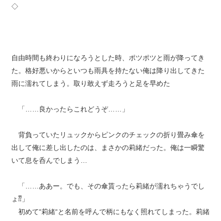
◇
自由時間も終わりになろうとした時、ポツポツと雨が降ってき
た。格好悪いからといつも雨具を持たない俺は降り出してきた
雨に濡れてしまう。取り敢えず走ろうと足を早めた
「……良かったらこれどうぞ……」
背負っていたリュックからピンクのチェックの折り畳み傘を
出して俺に差し出したのは、まさかの莉緒だった。俺は一瞬驚
いて息を呑んでしまう…
「……ああー。でも、その傘貰ったら莉緒が濡れちゃうでし
ょ⁇」
初めて“莉緒“と名前を呼んで柄にもなく照れてしまった。莉緒