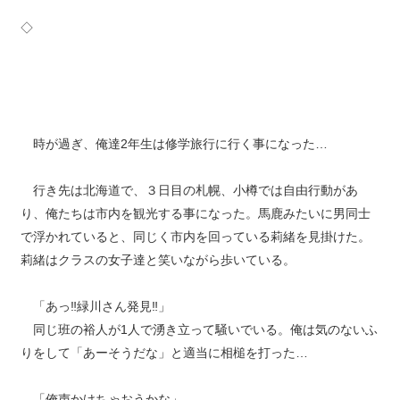
◇
時が過ぎ、俺達2年生は修学旅行に行く事になった…
行き先は北海道で、３日目の札幌、小樽では自由行動があ
り、俺たちは市内を観光する事になった。馬鹿みたいに男同士
で浮かれていると、同じく市内を回っている莉緒を見掛けた。
莉緒はクラスの女子達と笑いながら歩いている。
「あっ‼︎緑川さん発見‼︎」
同じ班の裕人が1人で湧き立って騒いでいる。俺は気のないふ
りをして「あーそうだな」と適当に相槌を打った…
「俺声かけちゃおうかな」