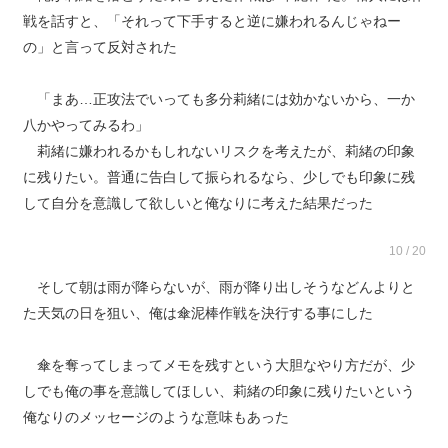
戦を話すと、「それって下手すると逆に嫌われるんじゃねー
の」と言って反対された
「まあ…正攻法でいっても多分莉緒には効かないから、一か
八かやってみるわ」
莉緒に嫌われるかもしれないリスクを考えたが、莉緒の印象
に残りたい。普通に告白して振られるなら、少しでも印象に残
して自分を意識して欲しいと俺なりに考えた結果だった
10 / 20
そして朝は雨が降らないが、雨が降り出しそうなどんよりと
た天気の日を狙い、俺は傘泥棒作戦を決行する事にした
傘を奪ってしまってメモを残すという大胆なやり方だが、少
しでも俺の事を意識してほしい、莉緒の印象に残りたいという
俺なりのメッセージのような意味もあった