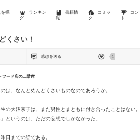
説を探
ランキン
書籍情
コミッ
コン
グ
報
ク
ト
どくさい！
感想を送る
1
トフード店の二階席
のは、なんとめんどくさいものなのであろうか。
生の大沼京子は、まだ男性とまともに付き合ったことはない。
い」というのは、ただの妄想でしかなかった。
昨日までの話である。