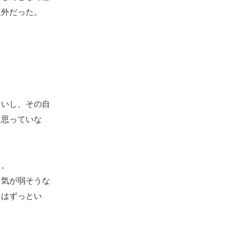
定外だった。
いし、その自
は思っていな
う。
気が弱そうな
りはずっとい