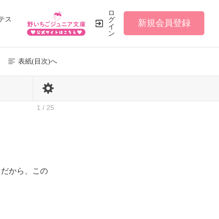
ロ
テス
グ
新規会員登録
イ
ン
表紙(目次)へ
1 / 25
だから、この