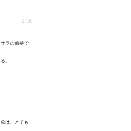
2 / 25
サラの前髪で
見る。
象は、とても