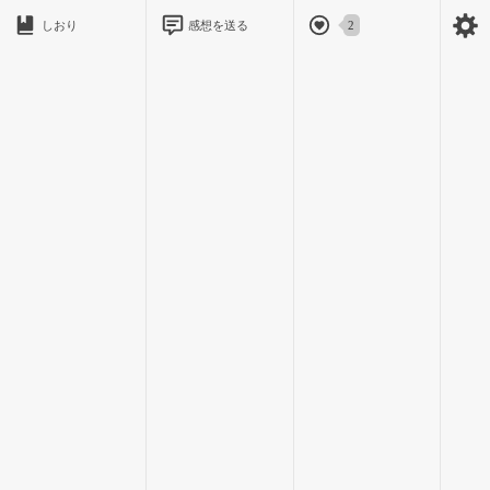
しおり
感想を送る
2
天童琴葉の朝は早い。早起きして、通学路に落ちているゴミ
を拾いながら学校へ行く。それから、教室の花瓶の水を交換し
て、花壇の花に水をやる。それが琴葉の日課になっているの
だ。
学校の道中では、ご近所さんの河上さんとよく会って、こん
な風に声をかけてくれる。河上さんは、健康のために毎朝ウォ
ーキングを欠かさないチャーミングなご婦人だ。
琴葉は立ち止まって、90度のお辞儀をした。