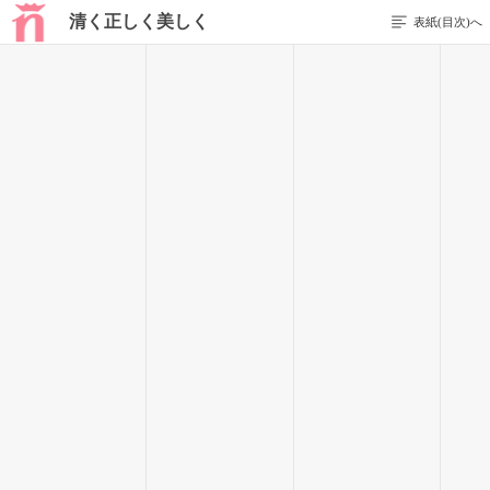
清く正しく美しく
表紙(目次)へ
1 / 40
高校生編
天童琴葉
私には秘密がある。
両親にも、友達にも絶対に言えない秘密が。
清く正しい優等生。みんなはそう思っているけれど、本当の
私は全然違う。
「あら～琴葉ちゃん。今日も早いわね」