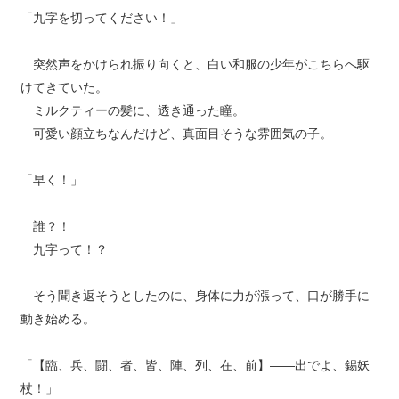
「九字を切ってください！」
突然声をかけられ振り向くと、白い和服の少年がこちらへ駆
けてきていた。
ミルクティーの髪に、透き通った瞳。
可愛い顔立ちなんだけど、真面目そうな雰囲気の子。
「早く！」
誰？！
九字って！？
そう聞き返そうとしたのに、身体に力が漲って、口が勝手に
動き始める。
「【臨、兵、闘、者、皆、陣、列、在、前】――出でよ、錫妖
杖！」