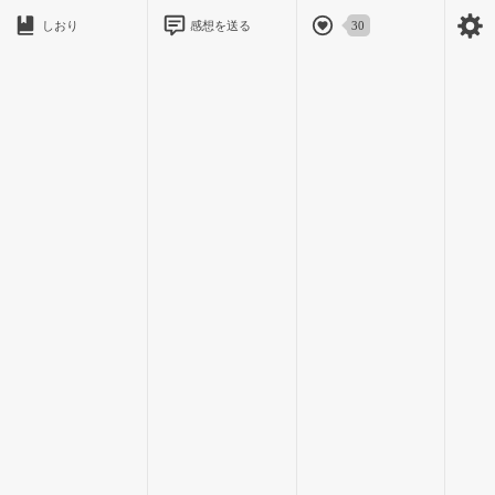
しおり
感想を送る
30
「わたくし、失恋を数十年引き摺るような重い女なんだか
ら！ すぐに忘れるなんて出来ない、貴女だってきっとうんざ
りするわっ！」
「しないよ」
綺麗な瞳を見つめる。
「それに、忘れる必要なんてない。新しい恋を見つけるまでは
その気持ちも、大切に持ってて良いんじゃない？」
そう言うと、橋姫は声をあげて泣きだした。
32 / 99
陰陽寮に帰ると、緋暮に隅へと連れていかれる。
「ほな教えてもらおか。椿ちゃんが浄化に拘る理由」