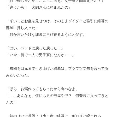
「何で椿ちゃんがここに……あぁ、女子寮と間違えたん？」
「違うから！ 犬飼さんに頼まれたの」
ずいっとお盆を見せつけ、そのままグイグイと強引に緋暮の
部屋に押し入った。
何か言いたげな緋暮に再び寝るようにと促す。
「はい、ベッドに戻った戻った！」
「いや、何で一人で男子寮になんか……」
布団を口元まで引き上げた緋暮は、ブツブツ文句を言ってる
みたいだった。
「ほら、お粥作ってもらったから食べなよ」
「……あんなぁ、仮にも男の部屋やで？ 何普通に入ってきと
んの」
熱のせいで普段より少し赤い緋暮に、ギロリと睨まれる。