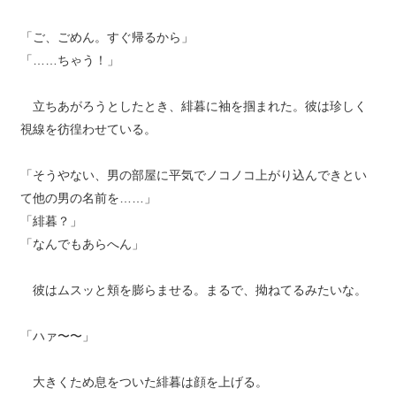
「ご、ごめん。すぐ帰るから」
「……ちゃう！」
立ちあがろうとしたとき、緋暮に袖を掴まれた。彼は珍しく
視線を彷徨わせている。
「そうやない、男の部屋に平気でノコノコ上がり込んできとい
て他の男の名前を……」
「緋暮？」
「なんでもあらへん」
彼はムスッと頬を膨らませる。まるで、拗ねてるみたいな。
「ハァ〜〜」
大きくため息をついた緋暮は顔を上げる。