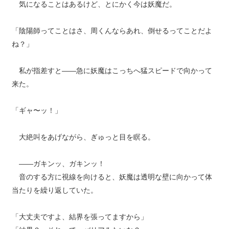
気になることはあるけど、とにかく今は妖魔だ。
「陰陽師ってことはさ、周くんならあれ、倒せるってことだよ
ね？」
私が指差すと――急に妖魔はこっちへ猛スピードで向かって
来た。
「ギャ〜ッ！」
大絶叫をあげながら、ぎゅっと目を瞑る。
――ガキンッ、ガキンッ！
音のする方に視線を向けると、妖魔は透明な壁に向かって体
当たりを繰り返していた。
「大丈夫ですよ、結界を張ってますから」