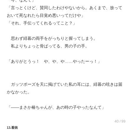
「今、なんて」
「言っとくけど、賛同したわけやないから。あくまで、放って
おいて死なれたら目覚め悪いってだけや」
「それ、手伝ってくれるってこと？」
思わず緋暮の両手をがっちりと握ってしまう。
私よりちょっと骨ばってる、男の子の手。
「ありがとうっ！ や、や、や……やったーっ！」
ガッツポーズを天に掲げていた私の耳には、緋暮の呟きは届
かなかった。
「――まさか椿ちゃんが、あの時の子やったなんて」
40 / 99
13.看病