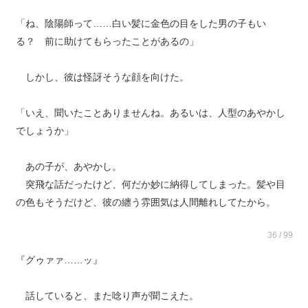
「ね、陰陽師って……白い髪に金色の目をした男の子もい
る？ 前に助けてもらったことがあるの」
しかし、彼は怪訝そうな顔を向けた。
「いえ、聞いたことありませんね。あるいは、人型のあやかし
でしょうか」
あの子が、あやかし。
突飛な話だったけど、何だか妙に納得してしまった。髪や目
の色もそうだけど、彼の纏う雰囲気は人間離れしてたから。
36 / 99
『グゥァァ……ッ』
話していると、また唸り声が聞こえた。