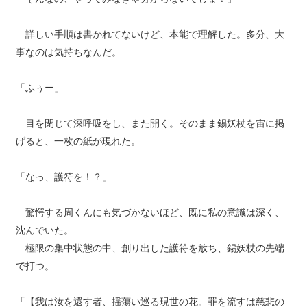
詳しい手順は書かれてないけど、本能で理解した。多分、大
事なのは気持ちなんだ。
「ふぅー」
目を閉じて深呼吸をし、また開く。そのまま錫妖杖を宙に掲
げると、一枚の紙が現れた。
「なっ、護符を！？」
驚愕する周くんにも気づかないほど、既に私の意識は深く、
沈んでいた。
極限の集中状態の中、創り出した護符を放ち、錫妖杖の先端
で打つ。
「【我は汝を還す者、揺蕩い巡る現世の花。罪を流すは慈悲の