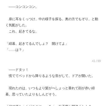
――コンコンコン。
扉に耳をくっつけ、中の様子を探る。奥の方でもぞり、と動
く気配がした。
これ、起きてるな。
「緋暮、起きてるんでしょ？ 開けてよ」
「……は？」
41 / 99
――ドタッ！
慌ててベッドから降りるような音がして、ドアが開いた。
現れたのは、いつもより髪がぺしょっと垂れて顔が赤い緋
暮。思っていたよりもしんどそう。