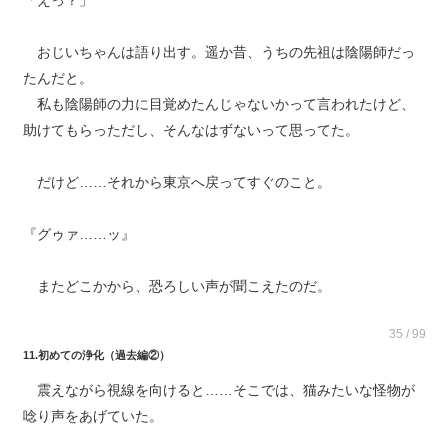
「えっ？」
おじいちゃんは語り出す。遥か昔、うちの先祖は陰陽師だっ
たんだと。
私も陰陽師の力に目覚めたんじゃないかって言われたけど、
助けてもらっただし、そんなはずないって思ってた。
だけど……それから東京へ戻ってすぐのこと。
『グゥァ……ッ』
またどこかから、恐ろしい声が聞こえたのだ。
35 / 99
11.初めての浄化（過去編②）
震えながら視線を向けると……そこでは、猫みたいな怪物が
唸り声をあげていた。