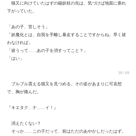
猫又に向けていたはずの錫妖杖の先は、気づけば地面に垂れ
下がっていた。
「あの子、苦しそう」
「妖魔化とは、自我を手離し暴走することですからね。早く祓
わなければ」
「祓うって……あの子を消すってこと？」
「はい」
38 / 99
ブルブル震える猫又を見つめる。その姿があまりに可哀想
で、胸が痛んだ。
『キエタク、ナ……イ！』
消えたくない？
そっか……この子だって、前はただのあやかしだったはず。