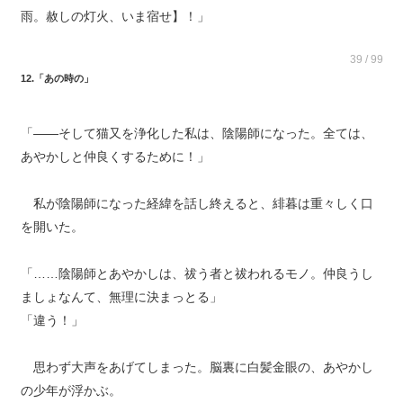
雨。赦しの灯火、いま宿せ】！」
39 / 99
12.「あの時の」
「――そして猫又を浄化した私は、陰陽師になった。全ては、
あやかしと仲良くするために！」
私が陰陽師になった経緯を話し終えると、緋暮は重々しく口
を開いた。
「……陰陽師とあやかしは、祓う者と祓われるモノ。仲良うし
ましょなんて、無理に決まっとる」
「違う！」
思わず大声をあげてしまった。脳裏に白髪金眼の、あやかし
の少年が浮かぶ。