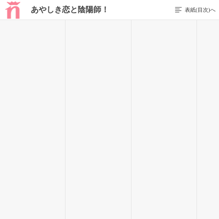
あやしき恋と陰陽師！
表紙(目次)へ
前のページを表示する
31 / 99
「いつかは恋が叶うかもなんて、無責任なことは言えないけど
さ。私で良ければまた遊びに来るし、恋バナでも何でも聞かせ
てよ」
「な、何よ……陰陽師のくせに！」
ハンカチを差し出すと、橋姫は視線を左右に数往復させたあ
と、受け取ってくれた。
涙と鼻水でぐしゃぐしゃになった顔を拭いながら、彼女はく
ぐもった声をあげる。