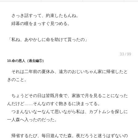
さっき話すって、約束したもんね。
緋暮の瞳をまっすぐ見つめる。
「私ね、あやかしに命を助けて貰ったの」
33 / 99
10.命の恩人（過去編①）
それは二年前の夏休み、遠方のおじいちゃん家に帰省したと
きのこと。
ちょうどその日は皆既月食で、家族で月を見ることになった
んだけど……そんなのすぐ飽きるに決まってる。
つまんないなーなんて思いながら私は、カブトムシを探しに
一人森へ入ったのだった。
帰省するたび、毎日遊んでた森。夜だろうと迷うはずないの