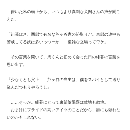
俯いた私の頭上から、いつもより真剣な犬飼さんの声が聞こ
えた。
「緋暮はさ、西部で有名な芦ヶ谷家の跡取りだ。東部の連中も
警戒してる奴は多いっつーか……複雑な立場ってワケ」
その言葉を聞いて、周くんと初めて会った日の緋暮の言葉を
思い出す。
『少なくとも父上――芦ヶ谷の当主は、僕をスパイとして送り
込んだつもりやろうし』
……そっか。緋暮にとって東部陰陽寮は敵地も敵地。
おまけにプライドの高いアイツのことだから、誰にも頼れな
いのかもしれない。