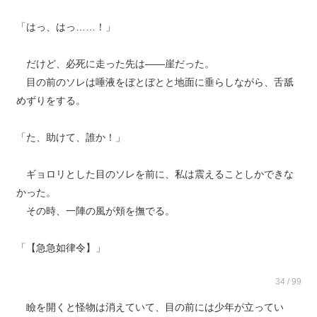
「はっ、はっ……！」
だけど、必死に走った先は――崖だった。
目の前のソレは唾液をぼとぼとと地面に垂らしながら、舌舐
めずりをする。
「た、助けて、誰か！」
ギョロリとした目のソレを前に、私は震えることしかできな
かった。
その時、一陣の風が頬を撫でる。
「【急急如律令】」
34 / 99
瞼を開くと怪物は消えていて、目の前には少年が立ってい