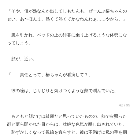
「そや、僕が熱なんか出してしもたんも、ぜーんぶ椿ちゃんの
せい。あ〜ほんま、熱くて熱くてかなわんわぁ……やから、」
腕を引かれ、ベッドの上の緋暮に乗り上げるような体勢にな
ってしまう。
顔が、近い。
「――責任とって、椿ちゃんが看病して？」
彼の瞳は、じりじりと焼けつくような熱で潤んでいた。
42 / 99
もともと顔だけは綺麗だと思っていたものの、熱で火照った
顔と薄ら開かれた目からは、壮絶な色気が醸し出されていた。
恥ずかしくなって視線を逸らすと、彼は不満げに私の手を掴