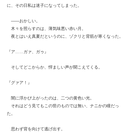
に、その日私は迷子になってしまった。
――おかしい。
木々を照らすのは、薄気味悪い赤い月。
夜とはいえ真夏だというのに、ゾクリと背筋が寒くなった。
『ア……ガァ、ガゥ』
そしてどこからか、悍ましい声が聞こえてくる。
『グァア！』
闇に浮かび上がったのは、二つの黄色い光。
それはどう見てもこの世のものでは無い、ナニかの瞳だっ
た。
思わず背を向けて逃げ出す。