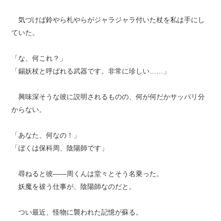
気づけば鈴やら札やらがジャラジャラ付いた杖を私は手にし
ていた。
「な、何これ？」
「錫妖杖と呼ばれる武器です。非常に珍しい……」
興味深そうな彼に説明されるものの、何が何だかサッパリ分
からない。
「あなた、何なの！」
「ぼくは保科周、陰陽師です」
尋ねると彼――周くんは堂々とそう名乗った。
妖魔を祓う仕事が、陰陽師なのだと。
つい最近、怪物に襲われた記憶が蘇る。