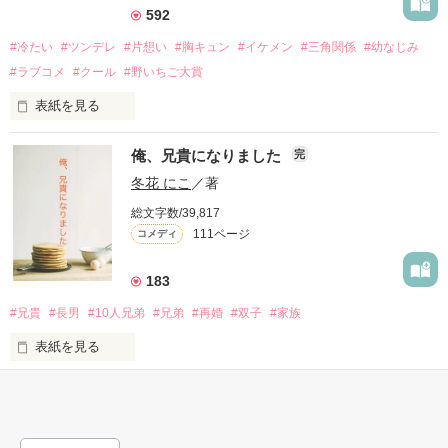
592
┈┈┈┈┈┈┈┈┈┈┈┈┈┈┈┈

#冷たい
#ツンデレ
#片想い
#胸キュン
#イケメン
#三角関係
#幼なじみ
#ラブコメ
#クール
#野いちご大賞
お久しぶりです！！

表紙を見る
久々に見たら結構たくさんの方に読んでもらえていて驚きまし
た…！！

俺、兄貴になりました
完
少しでも皆さんのためになっていたら嬉しいです(笑)

「藤く〜ん」

冬花 にこ
／著
総文字数/39,817
111ページ
コメディ
ランキング入りしました！

「……」

♔ 総合10位 ♔

183
(2019.10.26)

#兄貴
#長男
#10人兄弟
#兄弟
#再婚
#双子
#家族
♔ コメディ1位 ♔

表紙を見る
(2018.9.8)

「ねぇ、藤く〜ん！」

かんたん感想も900件以上頂けてとても嬉しいです！！

ファションデザイナーの俺、

「……」
