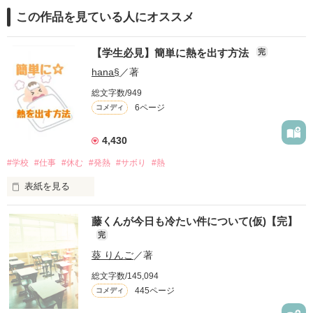
この作品を見ている人にオススメ
【学生必見】簡単に熱を出す方法
完
hana§
／著
総文字数/949
6ページ
コメディ
4,430
#学校
#仕事
#休む
#発熱
#サボり
#熱
表紙を見る
明日学校(仕事)休みたいなぁ〜

藤くんが今日も冷たい件について(仮)【完】
完
なんて感じたこと一度はあるんではないでしょうか。

葵 りんご
／著
でも休む理由もないし...

総文字数/145,094
445ページ
コメディ
あ!そうだ！熱を出そう!
