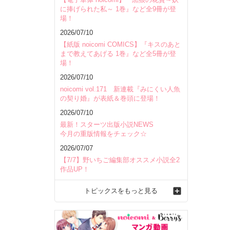
に捧げられた私～ 1巻』など全9冊が登
場！
2026/07/10
【紙版 noicomi COMICS】『キスのあと
まで教えてあげる 1巻』など全5冊が登
場！
2026/07/10
noicomi vol.171 新連載『みにくい人魚
の契り婚』が表紙＆巻頭に登場！
2026/07/10
最新！スターツ出版小説NEWS
今月の重版情報をチェック☆
2026/07/07
【7/7】野いちご編集部オススメ小説全2
作品UP！
トピックスをもっと見る