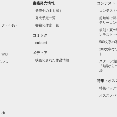
書籍発売情報
コンテスト
発売中の本を探す
コンテスト
発売予定一覧
超短編で謎
テリーコン
ーク・不良）
書籍化作家一覧
復刻！夏の
ンテスト～
コミック
500文字
noicomi
200文字
メディア
ト
・実話
映画化された作品情報
スターツ出
ペンス
「1話から
場
特集・オス
特集バック
オススメバ
川柳