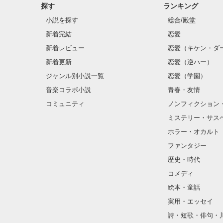
探す
ランキング
小説を探す
総合/殿堂
新着完結
恋愛
新着レビュー
恋愛（キケン・ダ
新着更新
恋愛（逆ハー）
ジャンル別小説一覧
恋愛（学園）
音楽コラボ小説
青春・友情
コミュニティ
ノンフィクション
ミステリー・サス
ホラー・オカルト
ファンタジー
歴史・時代
コメディ
絵本・童話
実用・エッセイ
詩・短歌・俳句・