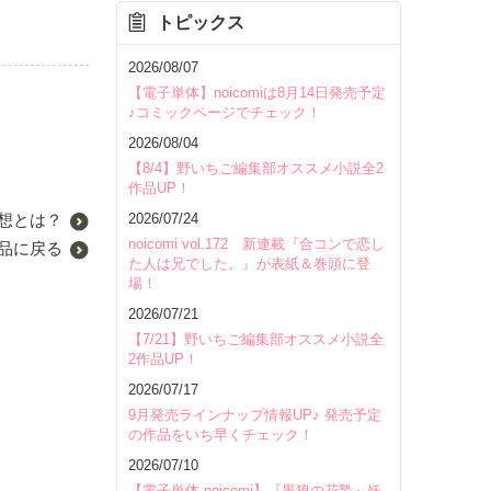
トピックス
2026/08/07
【電子単体】noicomiは8月14日発売予定
♪コミックページでチェック！
2026/08/04
【8/4】野いちご編集部オススメ小説全2
作品UP！
2026/07/24
想とは？
noicomi vol.172 新連載『合コンで恋し
品に戻る
た人は兄でした。』が表紙＆巻頭に登
場！
2026/07/21
【7/21】野いちご編集部オススメ小説全
2作品UP！
2026/07/17
9月発売ラインナップ情報UP♪ 発売予定
の作品をいち早くチェック！
2026/07/10
【電子単体 noicomi】『黒狼の花贄～妖