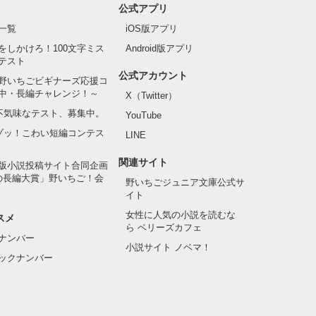
公式アプリ
一覧
iOS版アプリ
をしかけろ！100文字ミス
Android版アプリ
テスト
公式アカウント
野いちごビギナーズ応援コ
中・長編チャレンジ！～
X（Twitter）
の不気味なテスト、募集中。
YouTube
でゾッ！こわい短編コンテス
LINE
関連サイト
版小説投稿サイト合同企画
の長編大賞」野いちご！会
野いちごジュニア文庫公式サ
イト
女性に人気の小説を読むな
スメ
ら ベリーズカフェ
ナンバー
小説サイト ノベマ！
ックナンバー