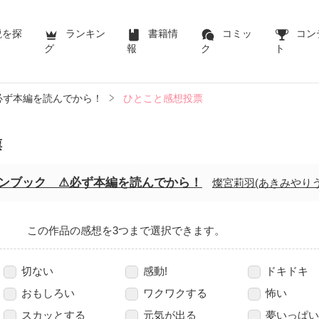
説を探
ランキン
書籍情
コミッ
コン
グ
報
ク
ト
 ⚠必ず本編を読んでから！
ひとこと感想投票
票
』ファンブック ⚠必ず本編を読んでから！
燦宮莉羽(あきみやりう
この作品の感想を3つまで選択できます。
切ない
感動!
ドキドキ
おもしろい
ワクワクする
怖い
スカッとする
元気が出る
夢いっぱい