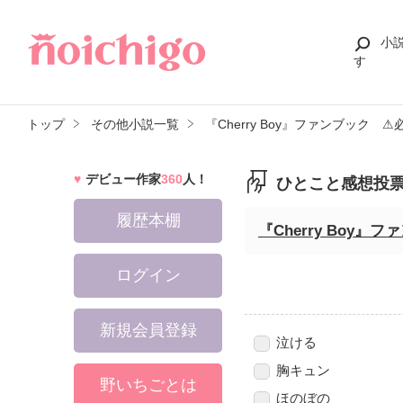
小
す
トップ
その他小説一覧
『Cherry Boy』ファンブック
デビュー作家
360
人！
ひとこと感想投
履歴本棚
『Cherry Boy
ログイン
新規会員登録
泣ける
胸キュン
野いちごとは
ほのぼの