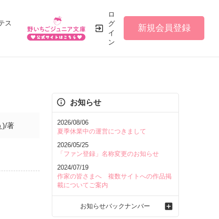
ロ
テス
グ
新規会員登録
イ
ン
お知らせ
2026/08/06
)
/著
夏季休業中の運営につきまして
2026/05/25
「ファン登録」名称変更のお知らせ
2024/07/19
作家の皆さまへ 複数サイトへの作品掲
載についてご案内
お知らせバックナンバー