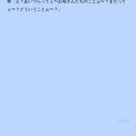
華「え？あいつらってぇ〜お母さんたちのことぉ〜？まだって
ぇ〜？どういうことぉ〜？」
16 / 63