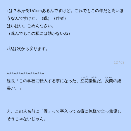
↑は？私身長151cmあるんですけど。これでもこの年だと高いほ
うなんですけど。（睨）（作者）
はいはい。ごめんなさい。
（睨んでもこの私には効かないね）
↓話は次から戻ります。
12 / 63
⭐︎⭐︎⭐︎⭐︎⭐︎⭐︎⭐︎⭐︎⭐︎⭐︎⭐︎⭐︎⭐︎⭐︎⭐︎⭐︎
たちばな ゆうり
えんらん
総長「この学校に転入する事になった、
立花優里
だ。
炎蘭
の総
長だ。」
え、この人名前に「優」って字入ってる癖に俺様で全っ然優し
そうじゃないじゃん。