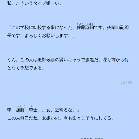
私、こういうタイプ嫌ーい。
さとう こはく
「この学校に転校する事になった、
佐藤琥珀
です。炎蘭の副総
長です。よろしくお願いします。」
うん。この人は絶対敬語の賢いキャラで腹黒だ。喋り方から何
となく予想できる。
13 / 63
かとう りし
李「
加藤 李士
…。女、近寄るな。」
この人無口だね。女嫌いの。今も図々しそうにしてる。
はせがわ ゆうひ