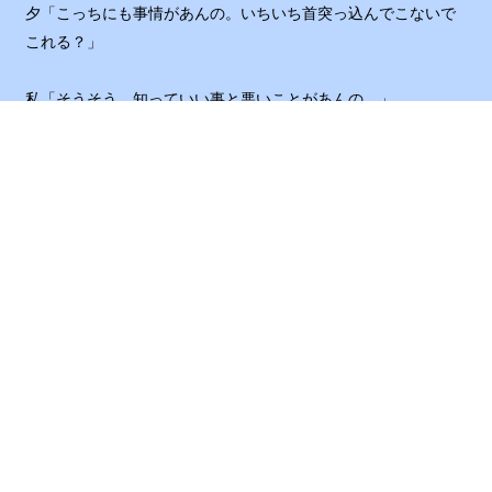
夕「こっちにも事情があんの。いちいち首突っ込んでこないで
これる？」
私「そうそう。知っていい事と悪いことがあんの。」
華「ごめんなさぁ〜い。蛍ぅ〜ごめんねぇ〜？」
今更だけど、クラスを見回してみた。
みんながこっちを興味津々そうにみている。
うわ〜。結構目立ってたな〜。
17 / 63
こんな呑気な事いってる場合じゃなかった。