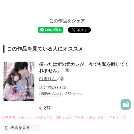
この作品をシェア
この作品を見ている人にオススメ
振ったはずの元カレが、今でも私を離してく
れません。
完
白雪りん
／著
総文字数/88,326
352ページ
恋愛(ラブコメ)
277
#モテる
#冷たい
#人懐っこい
#胸キュン
#溺愛
#嫉妬
#甘々
#ギャップ
表紙を見る