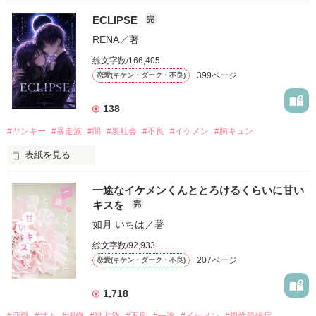
ECLIPSE
完
「好きだったから、別れを選んだ。」

RENA
／著
モテる人を好きになるのが怖かった。

総文字数/166,405
だから私は、中学時代に大好きだった彼を自分から振った。

399ページ
恋愛(キケン・ダーク・不良)
もう会うことはないと思っていたのに、

高校生になって再会した彼は、隣の学校で”王子様”と呼ばれる
138
人気者になっていた。

#ヤンキー
#暴走族
#闇
#裏社会
#不良
#イケメン
#胸キュン
表紙を見る
他の女の子には冷たいのに

私にだけ昔と変わらない笑顔を向けてくる。

表紙画像はAIです
一途なイケメンくんととろけるくらいに甘い
キスを
完
「澪ちゃん。」

如月 いちは
／著
作品を読む
それは止まっていた恋が再び動き始める合図──。

総文字数/92,933
207ページ
恋愛(キケン・ダーク・不良)
✨.ﾟ･*..☆.｡.:*✨.☆.｡.:. *:ﾟ✨.ﾟ･*..☆.｡.:*✨

1,718
人見知りだけど優しい無自覚だけどモテる

#恋愛
#甘々
#溺愛
#独占欲
#不良
#一途
#イケメン
#男性恐怖症