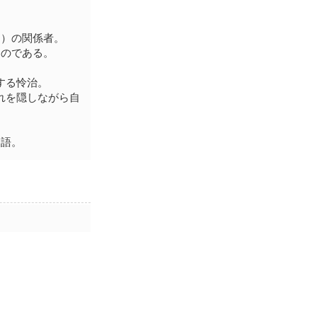
ノ）の関係者。
るのである。
する怜治。
れを隠しながら自
物語。