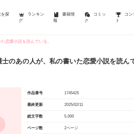
説を探
ランキン
書籍情
コミッ
コン
グ
報
ク
ト
いた恋愛小説を読んでいる。
護士のあの人が、私の書いた恋愛小説を読ん
作品番号
1745425
最終更新
2025/02/11
総文字数
5,000
ページ数
2ページ