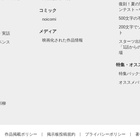
い髪色

復刻！夏の
ンテスト～
コミック
のピアス

500文字
noicomi
んて見せたことがなくてぶっきらぼう

200文字
メディア
ト
・実話
映画化された作品情報
スターツ出
ペンス
「1話から
た目のせいで学校中のみんなから

場
れている天地くんだった。

作品を読む
特集・オス
特集バック
オススメバ
はいけない人だと思っていたのに

川柳
ら連絡して。すぐ助けに行く」

違って、私にはすごく優しい

作品掲載ポリシー
掲示板投稿規約
プライバシーポリシー
著