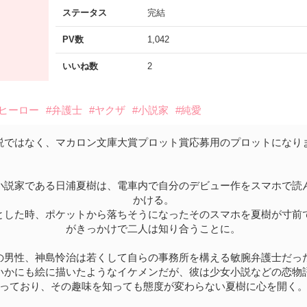
ステータス
完結
PV数
1,042
いいね数
2
業ヒーロー
#弁護士
#ヤクザ
#小説家
#純愛
説ではなく、マカロン文庫大賞プロット賞応募用のプロットになり
小説家である日浦夏樹は、電車内で自分のデビュー作をスマホで読
かける。
とした時、ポケットから落ちそうになったそのスマホを夏樹が寸前
がきっかけで二人は知り合うことに。
の男性、神島怜治は若くして自らの事務所を構える敏腕弁護士だっ
いかにも絵に描いたようなイケメンだが、彼は少女小説などの恋物
っており、その趣味を知っても態度が変わらない夏樹に心を開く