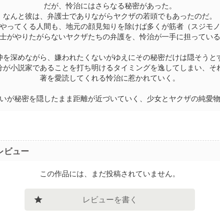
だが、怜治にはさらなる秘密があった。
なんと彼は、弁護士でありながらヤクザの若頭でもあったのだ。
やってくる人間も、地元の顔見知りを除けば多くが筋者（スジモ
士がやりたがらないヤクザたちの弁護を、怜治が一手に担ってい
仲を深めながら、嫌われたくないがゆえにその秘密だけは隠そうと
分が小説家であることを打ち明けるタイミングを逸してしまい、そ
著を愛読してくれる怜治に惹かれていく。
いが秘密を隠したまま距離が近づいていく、少女とヤクザの純愛
レビュー
この作品には、まだ投稿されていません。
レビューを書く