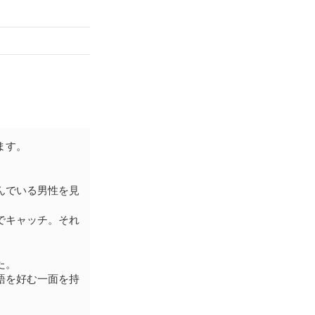
ます。
んでいる男性を見
でキャッチ。それ
た。
語を好む一面を持
。