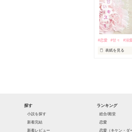
人見知りだけど
冴木澪-SaekiMio
×

基本女子に冷た
#恋愛
#甘々
#溺
篠宮光-Shinomiya
表紙を見る
✨.ﾟ･*..☆.｡.:*✨.☆
そして光を巡っ
「瑠莉に一目惚
「貴方なんかに
再会した恋は、
探す
ランキング
クラス替えをし
小説を探す
総合/殿堂
新着完結
恋愛
新着レビュー
恋愛（キケン・ダ