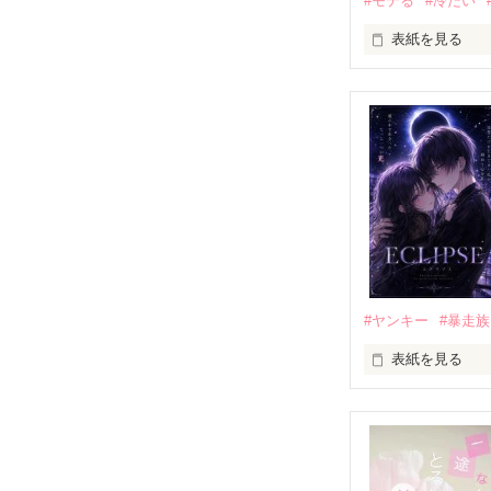
#モテる
#冷たい
表紙を見る
「好きだったか
モテる人を好き
だから私は、中
もう会うことは
高校生になって
他の女の子には
私にだけ昔と変
#ヤンキー
#暴走族
表紙を見る
「澪ちゃん。」

表紙画像はAIで
それは止まって
✨.ﾟ･*..☆.｡.:*✨.☆