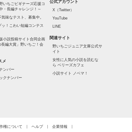
公式アカウント
野いちごビギナーズ応援コ
中・長編チャレンジ！～
X（Twitter）
の不気味なテスト、募集中。
YouTube
でゾッ！こわい短編コンテス
LINE
関連サイト
版小説投稿サイト合同企画
の長編大賞」野いちご！会
野いちごジュニア文庫公式サ
イト
女性に人気の小説を読むな
スメ
ら ベリーズカフェ
ナンバー
小説サイト ノベマ！
ックナンバー
作権について
ヘルプ
企業情報