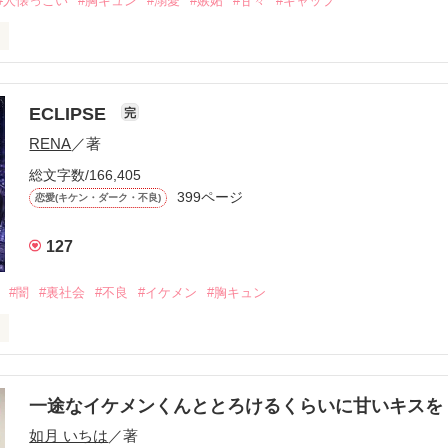
#人懐っこい
#胸キュン
#溺愛
#嫉妬
#甘々
#ギャップ
ら、別れを選んだ。」

ECLIPSE
完
になるのが怖かった。

RENA
／著
学時代に大好きだった彼を自分から振った。

総文字数/166,405
ないと思っていたのに、

399ページ
恋愛(キケン・ダーク・不良)
再会した彼は、隣の学校で”王子様”と呼ばれる人気者になっていた。

127
冷たいのに

わらない笑顔を向けてくる。

#闇
#裏社会
#不良
#イケメン
#胸キュン
す
いた恋が再び動き始める合図──。

一途なイケメンくんととろけるくらいに甘いキス
作品を読む
.｡.:. *:ﾟ✨.ﾟ･*..☆.｡.:*✨

如月 いちは
／著