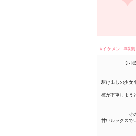
#イケメン
#職
※小
駆け出しの少女
彼が下車しよう
そ
甘いルックスで