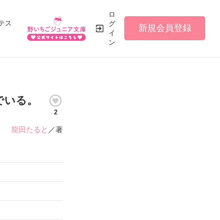
ロ
テス
グ
新規会員登録
イ
ン
でいる。
2
龍田たると
／著