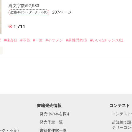
総文字数/92,933
優しい無自覚だけどモテる

207ページ


恋愛(キケン・ダーク・不良)
1,711
いのに澪にはわんこ男子になる

愛
#独占欲
#不良
#一途
#イケメン
#男性恐怖症
#いいねチャンス01
Hikaru

.｡.:. *:ﾟ✨.ﾟ･*..☆.｡.:*✨

てライバルも登場！？

れしたんだよ……悪いかよ」

光先輩は渡しませんから。」

ライバルの登場で大きく動き出す──。

書籍発売情報
コンテスト
て隣の席になったのは────

発売中の本を探す
コンテスト
発売予定一覧
超短編で謎
テリーコン
ーク・不良）
書籍化作家一覧