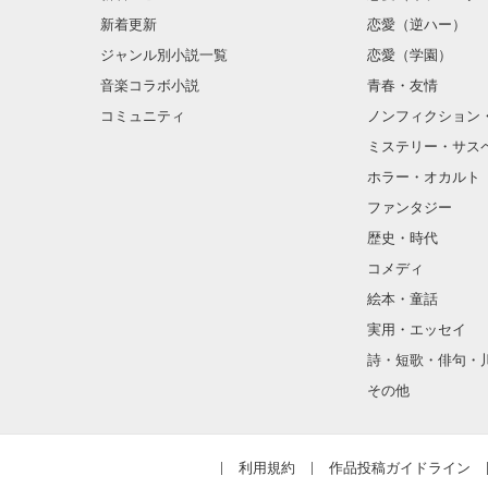
金髪に近い明る
新着更新
恋愛（逆ハー）
片耳には琥珀色
ジャンル別小説一覧
恋愛（学園）
音楽コラボ小説
青春・友情
ほとんど笑顔な
コミュニティ
ノンフィクション
ミステリー・サス
そんな性格と見
ホラー・オカルト
“不良”と避けら
ファンタジー
歴史・時代
コメディ
怖くて近づいて
絵本・童話
実用・エッセイ
詩・短歌・俳句・
「なんかあった
その他
噂や見た目とは
利用規約
作品投稿ガイドライン