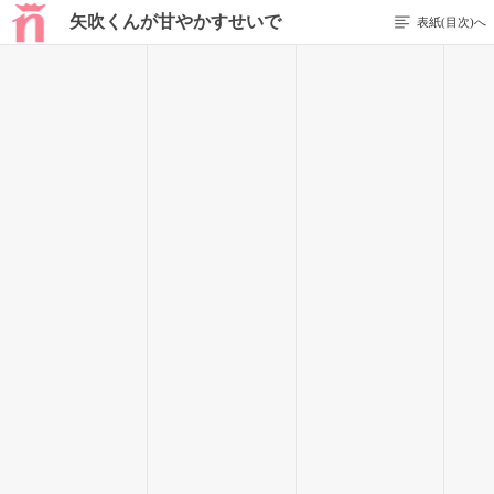
矢吹くんが甘やかすせいで
表紙(目次)へ
1 / 13
第一章
プロローグ
「うっ、うぐっ、えっぐ…」
ひな
「ほら
妃奈
、もうあの子たちいないから。僕もいるし、大丈夫
だよー」
「うぅっ、でも、でも…やぶきくんが！」
「ああこれ？こんなのかすり傷だって。妃奈が気にすることじ
ゃないよ」