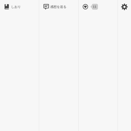
しおり
感想を送る
11
「でもやぶきくんのおかお、すごくいたそう…ひなのせいでご
めんなさい…」
「妃奈のせいじゃないよ。妃奈はよく頑張った。悪いのはあの
子たちだから！ね、もう泣きやもう？妃奈はいい子だろう？」
「うん、ひなはいいこ、ひなはいいこ…」
「そう、偉いぞ妃奈」
「やぶきくん、ごめんね。ひな…がんばる！あのこたちにもま
けないよ！」
「そうかそうか。でもたまには、僕に甘えてくれたっていいん
だからね？」
「あまえる？あまえるってなあに？」