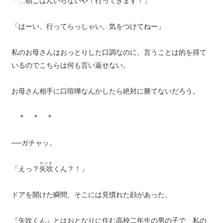
「…朝ごはんいらないや！行ってきます！」
「はーい、行ってらっしゃい。気をつけてねー」
私のお母さんはおっとりした口調なのに、言うことは的を得て
いるのでこちらは何も言い返せない。
お母さん相手に口喧嘩なんかしたら絶対に勝てないだろう。
＊ ＊ ＊
──ガチャッ。
やぶき
「えっ？
矢吹
くん？！」
ドアを開けた瞬間、そこには見慣れた顔があった。
『矢吹くん』とはおとなりに住む高校二年生の男の子で、私の