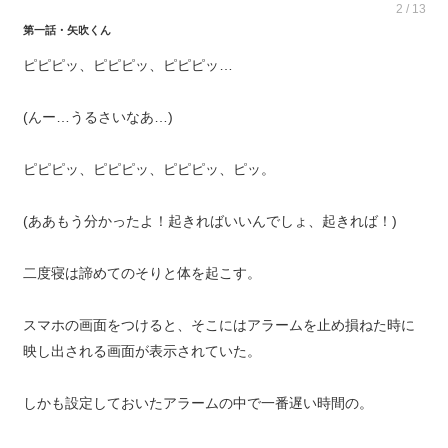
2 / 13
第一話・矢吹くん
ピピピッ、ピピピッ、ピピピッ…
(んー…うるさいなあ…)
ピピピッ、ピピピッ、ピピピッ、ピッ。
(ああもう分かったよ！起きればいいんでしょ、起きれば！)
二度寝は諦めてのそりと体を起こす。
スマホの画面をつけると、そこにはアラームを止め損ねた時に
映し出される画面が表示されていた。
しかも設定しておいたアラームの中で一番遅い時間の。