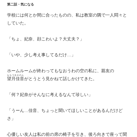
第二話・気になる
学校には何とか間に合ったものの、私は教室の隅で一人悶々と
していた。
「ちょ、妃奈、顔こわいよ？大丈夫？」
「いや、少し考え事してるだけ…」
ホームルームが終わってもなおうわの空の私に、親友の
もちづきかのん
望月佳音
がとうとう見かねて話しかけてきた。
「何？妃奈がそんなに考えるなんて珍しい」
「うーん…佳音、ちょっと聞いてほしいことがあるんだけど
さ」
心優しい友人は私の前の席の椅子を引き、後ろ向きで座って聞