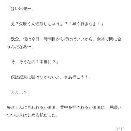
「はい出発ー」
「え？矢吹くん遅刻しちゃうよ？！早く行きなよ！」
「残念。僕は今日ニ時間目から行けばいいから、余裕で間に合
うんだなあ〜」
「そ、そうなの？本当に？」
「僕は妃奈に嘘はつかないよ。さあ行こう！」
「ええ…？」
矢吹くんに言われるがまま、背中を押されるがままに、戸惑い
つつ歩きはじめる私だった。
3 / 13