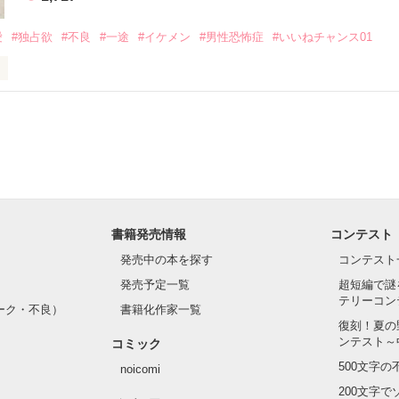
いのに澪にはわんこ男子になる

愛
#独占欲
#不良
#一途
#イケメン
#男性恐怖症
#いいねチャンス01
Hikaru

.｡.:. *:ﾟ✨.ﾟ･*..☆.｡.:*✨

てライバルも登場！？

れしたんだよ……悪いかよ」

光先輩は渡しませんから。」

ライバルの登場で大きく動き出す──。

書籍発売情報
コンテスト
て隣の席になったのは────

発売中の本を探す
コンテスト
発売予定一覧
超短編で謎
テリーコン
ーク・不良）
書籍化作家一覧
い髪色

復刻！夏の
ンテスト～
コミック
のピアス

500文字
noicomi
んて見せたことがなくてぶっきらぼう

200文字