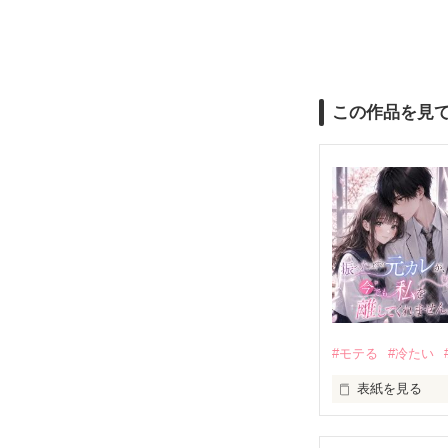
この作品を見
#モテる
#冷たい
表紙を見る
「好きだったか