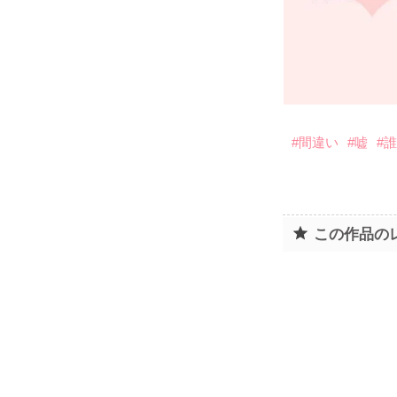
#間違い
#嘘
#
この作品の