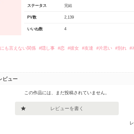
ステータス
完結
PV数
2,139
いいね数
4
誰にも言えない関係
#隠し事
#恋
#彼女
#友達
#片思い
#別れ
#
レビュー
この作品には、まだ投稿されていません。
レビューを書く
レ