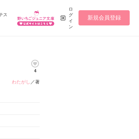
ロ
テス
グ
新規会員登録
イ
ン
4
わたがし
／著