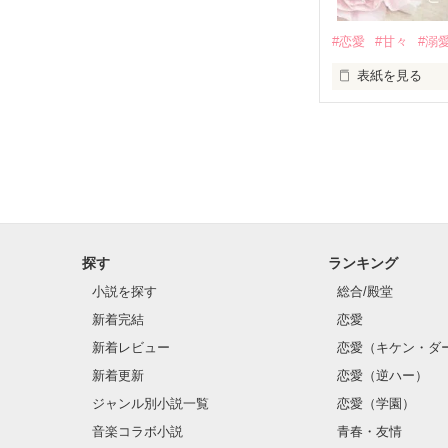
基本女子に冷た
#恋愛
#甘々
#溺
篠宮光-Shinomiya
表紙を見る
✨.ﾟ･*..☆.｡.:*✨.☆
そして光を巡っ
「瑠莉に一目惚
「貴方なんかに
再会した恋は、
探す
ランキング
クラス替えをし
小説を探す
総合/殿堂
新着完結
恋愛
新着レビュー
恋愛（キケン・ダ
金髪に近い明る
新着更新
恋愛（逆ハー）
片耳には琥珀色
ジャンル別小説一覧
恋愛（学園）
音楽コラボ小説
青春・友情
ほとんど笑顔な