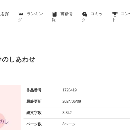
説を探
ランキン
書籍情
コミッ
コン
グ
報
ク
ト
けのしあわせ
作品番号
1726419
最終更新
2024/06/09
総文字数
3,842
ページ数
8ページ