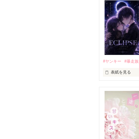
モテる人を好き
だから私は、中
もう会うことは
高校生になって
他の女の子には
私にだけ昔と変
#ヤンキー
#暴走族
表紙を見る
「澪ちゃん。」

表紙画像はAIで
それは止まって
✨.ﾟ･*..☆.｡.:*✨.☆
人見知りだけど
冴木澪-SaekiMio
×
