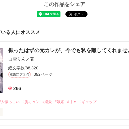
この作品をシェア
ている人にオススメ
振ったはずの元カレが、今でも私を離してくれま
白雪りん
／著
総文字数/88,326
352ページ
恋愛(ラブコメ)
266
#人懐っこい
#胸キュン
#溺愛
#嫉妬
#甘々
#ギャップ
ら、別れを選んだ。」
