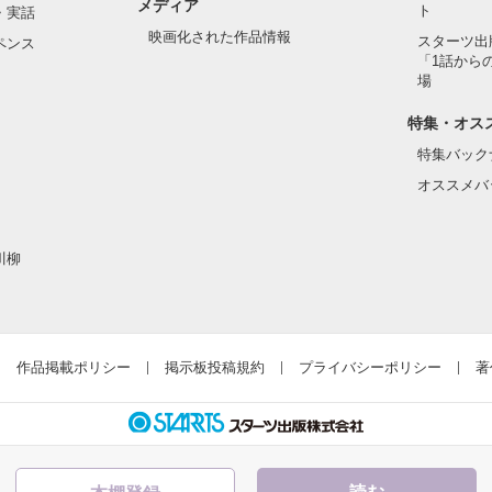
メディア
ト
・実話
映画化された作品情報
スターツ出
ペンス
「1話から
た目のせいで学校中のみんなから

場
れている天地くんだった。

作品を読む
特集・オス
特集バック
オススメバ
はいけない人だと思っていたのに

川柳
ら連絡して。すぐ助けに行く」

違って、私にはすごく優しい

作品掲載ポリシー
掲示板投稿規約
プライバシーポリシー
著
とってヒーローのような人だった。
