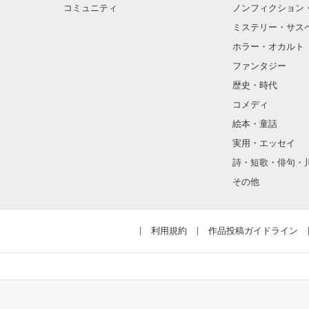
コミュニティ
ノンフィクション
ミステリー・サス
そんな性格と見
ホラー・オカルト
“不良”と避けら
ファンタジー
歴史・時代
コメディ
怖くて近づいて
絵本・童話
実用・エッセイ
詩・短歌・俳句・
「なんかあった
その他
噂や見た目とは
利用規約
作品投稿ガイドライン
天地くんは私に