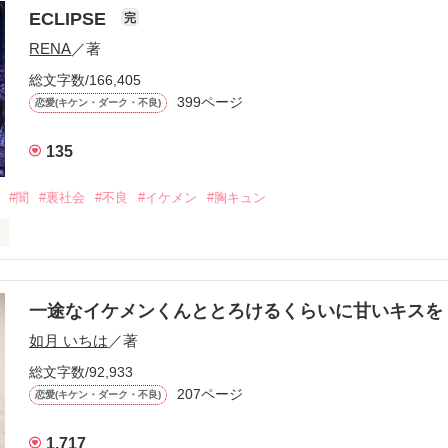
ECLIPSE
完
になるのが怖かった。

RENA
／著
学時代に大好きだった彼を自分から振った。

総文字数/166,405
ないと思っていたのに、

399ページ
恋愛(キケン・ダーク・不良)
再会した彼は、隣の学校で”王子様”と呼ばれる人気者になっていた。

135
冷たいのに

わらない笑顔を向けてくる。

#闇
#裏社会
#不良
#イケメン
#胸キュン
す
いた恋が再び動き始める合図──。

一途なイケメンくんととろけるくらいに甘いキス
作品を読む
.｡.:. *:ﾟ✨.ﾟ･*..☆.｡.:*✨

如月 いちは
／著
総文字数/92,933
優しい無自覚だけどモテる

207ページ


恋愛(キケン・ダーク・不良)
1,717