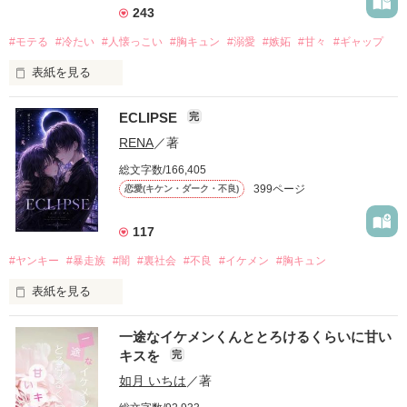
243
#モテる
#冷たい
#人懐っこい
#胸キュン
#溺愛
#嫉妬
#甘々
#ギャップ
表紙を見る
ECLIPSE
完
「好きだったから、別れを選んだ。」

RENA
／著
モテる人を好きになるのが怖かった。

総文字数/166,405
だから私は、中学時代に大好きだった彼を自分から振った。

399ページ
恋愛(キケン・ダーク・不良)
もう会うことはないと思っていたのに、

高校生になって再会した彼は、隣の学校で”王子様”と呼ばれる
117
人気者になっていた。

#ヤンキー
#暴走族
#闇
#裏社会
#不良
#イケメン
#胸キュン
表紙を見る
他の女の子には冷たいのに

私にだけ昔と変わらない笑顔を向けてくる。

表紙画像はAIです
一途なイケメンくんととろけるくらいに甘い
キスを
完
「澪ちゃん。」

如月 いちは
／著
作品を読む
それは止まっていた恋が再び動き始める合図──。
