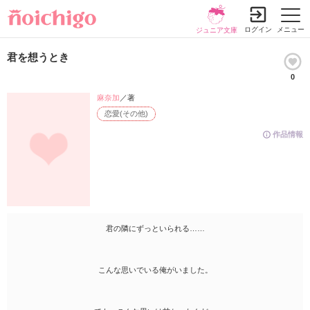
ログイン
メニュー
ジュニア文庫
君を想うとき
0
麻奈加
／著
恋愛(その他)
作品情報
君の隣にずっといられる……
こんな思いでいる俺がいました。