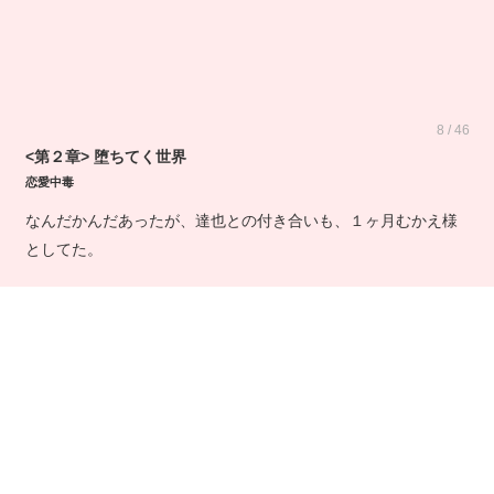
8 / 46
<第２章> 堕ちてく世界
恋愛中毒
なんだかんだあったが、達也との付き合いも、１ヶ月むかえ様
としてた。
学校も２学期に入ってた。
「おはよ〜。達也とはどうなの？みさは彼氏と別れたんだ〜。
仕事忙しくて｣と相変わらずのメンバーで相変わらずの話をして
た…。