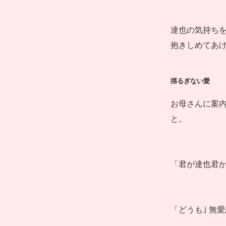
達也の気持ち
抱きしめてあ
揺るぎない愛
お母さんに案
と。
「君が達也君か
「どうも｣ 無