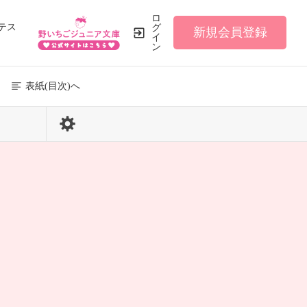
ロ
テス
グ
新規会員登録
イ
ン
表紙(目次)へ
14 / 46