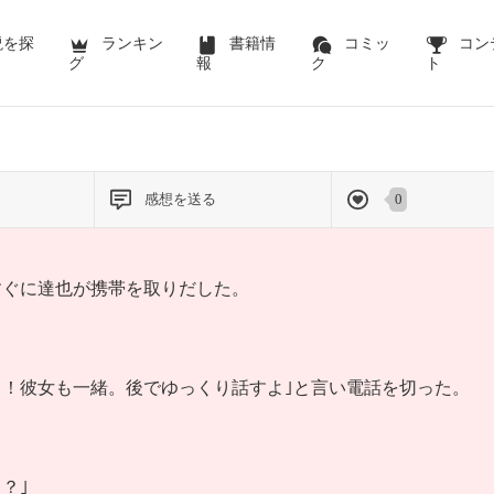
前のページを表示する
説を探
ランキン
書籍情
コミッ
コン
グ
報
ク
ト
感想を送る
0
すぐに達也が携帯を取りだした。
！彼女も一緒。後でゆっくり話すよ｣と言い電話を切った。
？｣