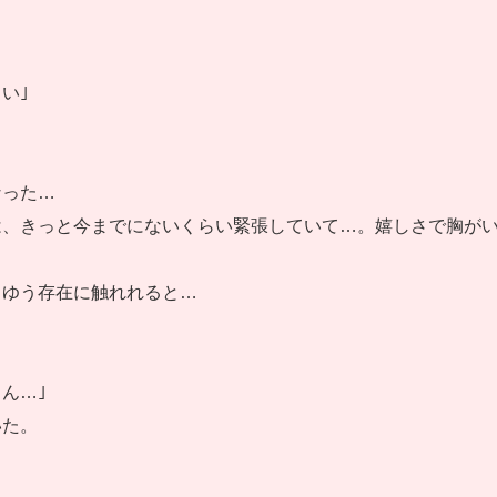
い｣
なった…
は、きっと今までにないくらい緊張していて…。嬉しさで胸が
とゆう存在に触れれると…
ん…｣
いた。