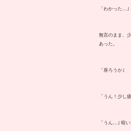
「わかった…｣
無言のまま、
あった。
「座ろうか｣
「うん！少し
「うん…｣ 暗