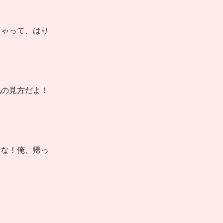
きゃって、はり
也の見方だよ！
うな！俺、帰っ