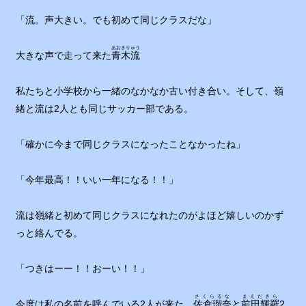
「流。声大きい。でも初めて同じクラスだな」
あおきりゅう
大きな声で走って来た
青木流
私たちと小学校から一緒のなかなか古い付き合い。そして、嶺
緒と流は2人とも同じサッカー部である。
「確かに今まで同じクラスになったことなかったね」
「今年最高！！いい一年になる！！」
流は嶺緒と初めて同じクラスになれたのがよほど嬉しいのかず
っと絡んでる。
「つきはーー！！おーい！！」
さくらるな
まえだきら
今度は私の名前を呼んでいる2人が来た。
佐倉瑠奈
と
前田輝羅
2