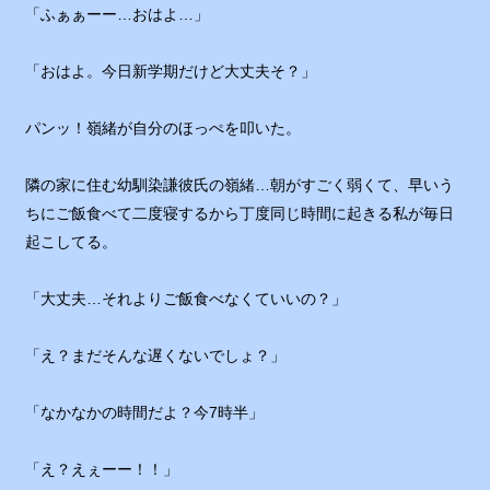
「ふぁぁーー…おはよ…」
「おはよ。今日新学期だけど大丈夫そ？」
パンッ！嶺緒が自分のほっぺを叩いた。
隣の家に住む幼馴染謙彼氏の嶺緒…朝がすごく弱くて、早いう
ちにご飯食べて二度寝するから丁度同じ時間に起きる私が毎日
起こしてる。
「大丈夫…それよりご飯食べなくていいの？」
「え？まだそんな遅くないでしょ？」
「なかなかの時間だよ？今7時半」
「え？えぇーー！！」