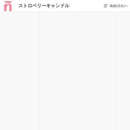
ストロベリーキャンドル
表紙(目次)へ
1 / 63
プロローグ
5歳の時、幼稚園で将来の夢を絵に描く時があった。
「ねー嶺緒。嶺緒は大きくなったら何になるの？」
「んー、僕はまだなりたいものないかな」
クレヨンを片手に隣で座ってる嶺緒といつかなれると思ってい
る将来のことについて話していた。