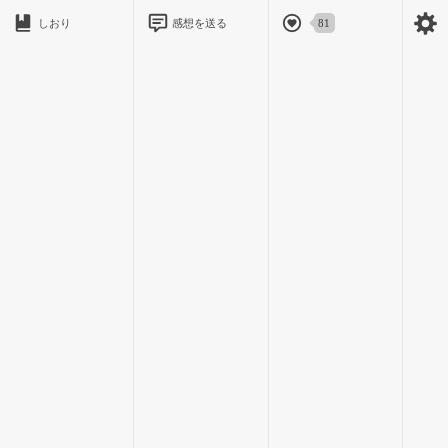
「月葉は？」
しおり
感想を送る
81
「月葉はね〜看護師さんになりたいの」
「看護師さん？病院にいる？」
「そう！！」
無邪気で純粋で、大人には簡単になれると思っていた。
「なんで？」
「この間ね、病院に行ったら看護師さんがすっごく優しかった
の！」
「そうなんだ！月葉なら優しい看護師さんになれるよ！！」
「うん！！」