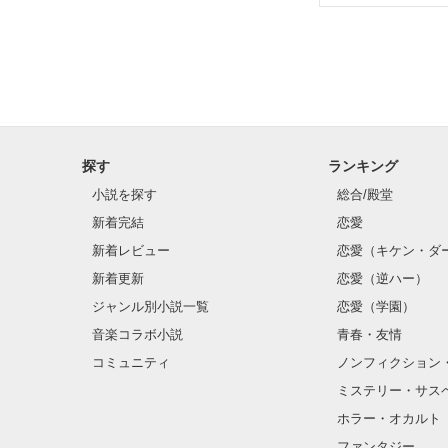
✨.ﾟ･*..☆.｡.:*✨.☆
そして光を巡っ
「瑠莉に一目惚
「貴方なんかに
再会した恋は、
探す
ランキング
クラス替えをし
小説を探す
総合/殿堂
新着完結
恋愛
新着レビュー
恋愛（キケン・ダ
金髪に近い明る
新着更新
恋愛（逆ハー）
片耳には琥珀色
ジャンル別小説一覧
恋愛（学園）
音楽コラボ小説
青春・友情
ほとんど笑顔な
コミュニティ
ノンフィクション
ミステリー・サス
そんな性格と見
ホラー・オカルト
“不良”と避けら
ファンタジー