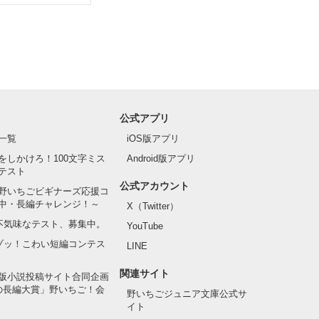
公式アプリ
一覧
iOS版アプリ
をしかけろ！100文字ミス
Android版アプリ
テスト
公式アカウント
野いちごビギナーズ応援コ
中・長編チャレンジ！～
X（Twitter）
の不気味なテスト、募集中。
YouTube
でゾッ！こわい短編コンテス
LINE
関連サイト
版小説投稿サイト合同企画
の長編大賞」野いちご！会
野いちごジュニア文庫公式サ
イト