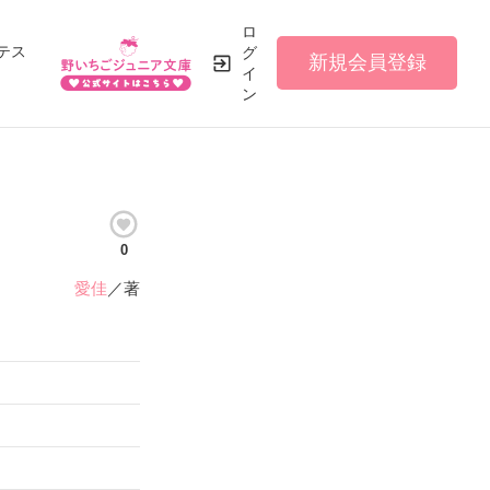
ロ
テス
グ
新規会員登録
イ
ン
0
愛佳
／著