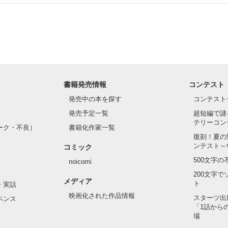
.｡.:. *:ﾟ✨.ﾟ･*..☆.｡.:*✨

てライバルも登場！？

れしたんだよ……悪いかよ」

光先輩は渡しませんから。」

ライバルの登場で大きく動き出す──。

書籍発売情報
コンテスト
て隣の席になったのは────

発売中の本を探す
コンテスト
発売予定一覧
超短編で謎
テリーコン
ーク・不良）
書籍化作家一覧
い髪色

復刻！夏の
ンテスト～
コミック
のピアス

500文字
noicomi
んて見せたことがなくてぶっきらぼう

200文字
メディア
ト
・実話
映画化された作品情報
スターツ出
ペンス
「1話から
た目のせいで学校中のみんなから

場
れている天地くんだった。
