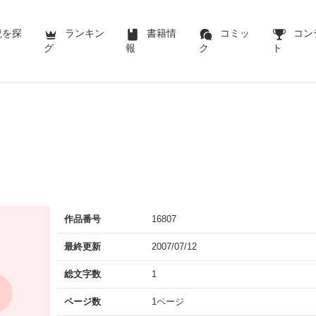
説を探
ランキン
書籍情
コミッ
コン
グ
報
ク
ト
作品番号
16807
最終更新
2007/07/12
総文字数
1
ページ数
1ページ