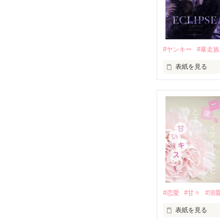
高校生になって
他の女の子には
私にだけ昔と変
#ヤンキー
#暴走族
表紙を見る
「澪ちゃん。」

表紙画像はAIで
それは止まって
✨.ﾟ･*..☆.｡.:*✨.☆
人見知りだけど
冴木澪-SaekiMio
×

基本女子に冷た
#恋愛
#甘々
#溺
篠宮光-Shinomiya
表紙を見る