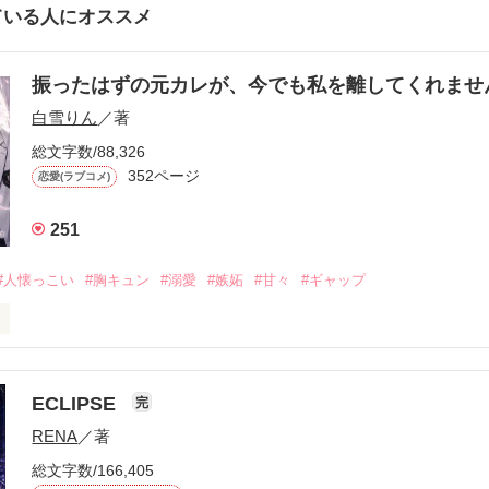
ている人にオススメ
振ったはずの元カレが、今でも私を離してくれま
白雪りん
／著
総文字数/88,326
352ページ
恋愛(ラブコメ)
251
#人懐っこい
#胸キュン
#溺愛
#嫉妬
#甘々
#ギャップ
ら、別れを選んだ。」

ECLIPSE
完
になるのが怖かった。

RENA
／著
学時代に大好きだった彼を自分から振った。

総文字数/166,405
ないと思っていたのに、
