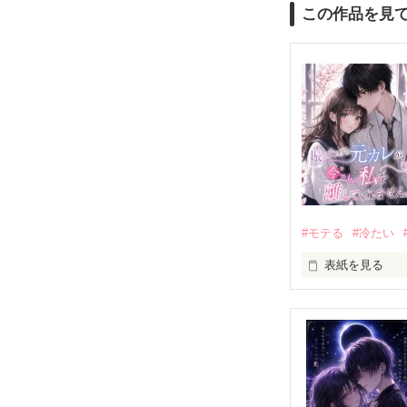
この作品を見
#モテる
#冷たい
表紙を見る
「好きだったか
モテる人を好き
だから私は、中
もう会うことは