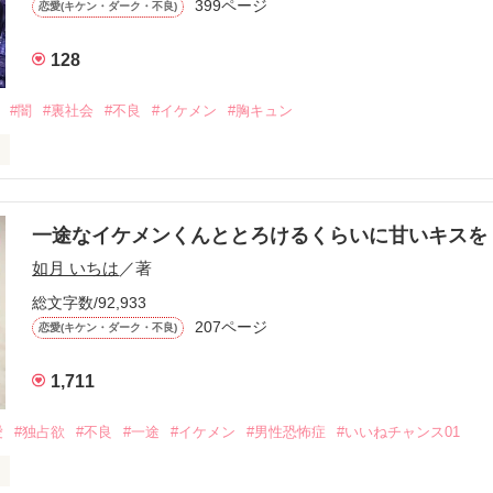
399ページ
恋愛(キケン・ダーク・不良)
再会した彼は、隣の学校で”王子様”と呼ばれる人気者になっていた。

128
冷たいのに

わらない笑顔を向けてくる。

#闇
#裏社会
#不良
#イケメン
#胸キュン
す
いた恋が再び動き始める合図──。

一途なイケメンくんととろけるくらいに甘いキス
作品を読む
.｡.:. *:ﾟ✨.ﾟ･*..☆.｡.:*✨

如月 いちは
／著
総文字数/92,933
優しい無自覚だけどモテる

207ページ


恋愛(キケン・ダーク・不良)
1,711
いのに澪にはわんこ男子になる

愛
#独占欲
#不良
#一途
#イケメン
#男性恐怖症
#いいねチャンス01
Hikaru
