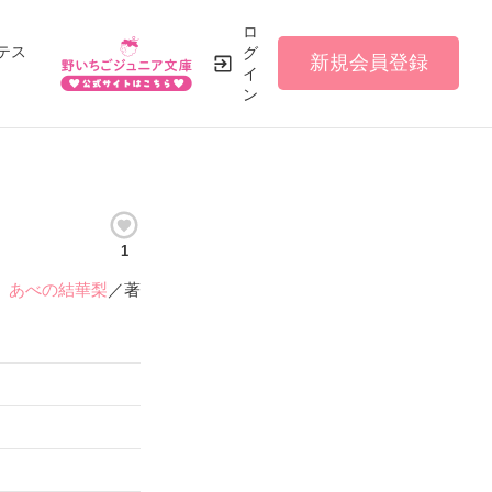
ロ
テス
グ
新規会員登録
イ
ン
1
あべの結華梨
／著