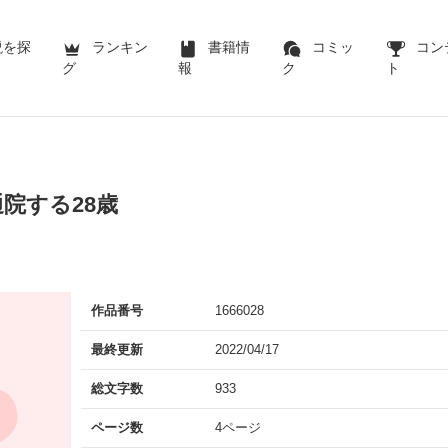
説を探
ランキン
書籍情
コミッ
コン
グ
報
ク
ト
院する28歳
作品番号
1666028
最終更新
2022/04/17
総文字数
933
ページ数
4ページ