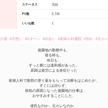
ステータス
完結
PV数
5,726
いいね数
1
#介護
#片想い
#Uターン
#出会い
#産婦人科通院
#別れ
#元カ
遊園地の勤務中も、
寝る時も、
休日も、
ずっと膣には違和感があった。
原因は過労による炎症だった
産婦人科で陰部の塗り薬をもらって治療をはじめたが、
すぐには治らず、
病気の原因になった遊園地の仕事は
おやすみすることにした、
彼氏なのか、元カレなのか、