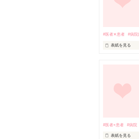
神木すず(ｶﾐｷｽｽ
　×　

#医者✕患者
#病院
呼吸器内科医

表紙を見る
新庄暁(ｼﾝｼﾞｮｳｱ
病院が嫌いな主
初めての作品で
病院嫌いで医者
暁のことなんて
#医者×患者
#病院
表紙を見る