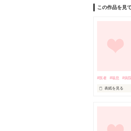
この作品を見
#医者
#喘息
#病
表紙を見る
新人小児科医　
