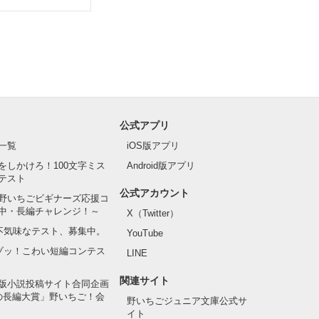
公式アプリ
一覧
iOS版アプリ
をしかけろ！100文字ミス
Android版アプリ
テスト
公式アカウント
野いちごビギナーズ応援コ
中・長編チャレンジ！～
X（Twitter）
の不気味なテスト、募集中。
YouTube
でゾッ！こわい短編コンテス
LINE
関連サイト
版小説投稿サイト合同企画
の長編大賞」野いちご！会
野いちごジュニア文庫公式サ
イト