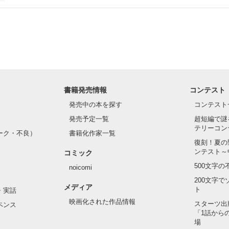
ve第２段！！

_*)

作品を読む
トーリー

書籍発売情報
コンテスト
発売中の本を探す
コンテスト
ですが

発売予定一覧
超短編で謎
す☆

テリーコン
ーク・不良）
書籍化作家一覧
復刻！夏の
ンテスト～
コミック
eet loveの

500文字
noicomi
ります

200文字
メディア


ト
・実話
(●´ω｀●)

映画化された作品情報
スターツ出
ペンス
「1話から
場
2016年1月24日
