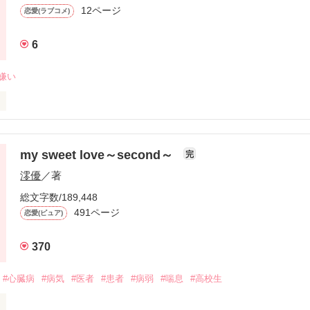
12ページ
恋愛(ラブコメ)
ﾞ）　24歳

6
嫌い
ｷ）　27歳

人公！

すがどうぞ読んでください！
my sweet love～second～
完
澪優
／著
作品を読む
嫌いなすず

総文字数/189,448
491ページ
恋愛(ピュア)
好きじゃなかったのに主治医になっちゃって…

370
#心臓病
#病気
#医者
#患者
#病弱
#喘息
#高校生