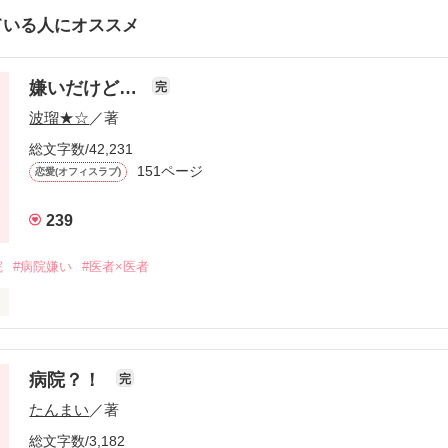
ている人にオススメ
嫌いだけど…
完
波瑠★☆
／著
総文字数/42,231
151ページ
恋愛(オフィスラブ)
239
院
#病院嫌い
#医者×医者
病院？！
完
たんまい
／著
総文字数/3,182