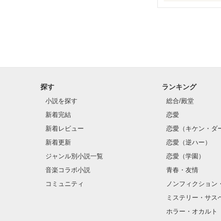
my sweet lo
お待たせしました(*
６人がくりなす

甘い甘いラブス
探す
ランキング
小説を探す
総合/殿堂
全作に引き続き
新着完結
恋愛
一年後のお話で
新着レビュー
恋愛（キケン・ダ
新着更新
恋愛（逆ハー）
※注意※

この作品は my sw
ジャンル別小説一覧
恋愛（学園）
続きの作品とな
音楽コラボ小説
青春・友情
my sweet loveを
コミュニティ
ノンフィクション
先にお読みください
ミステリー・サス
ホラー・オカルト
2013年4月1日～