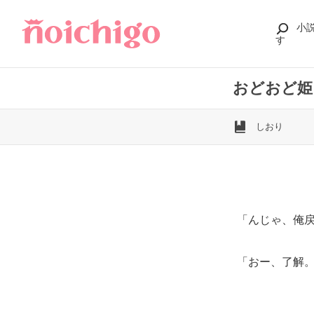
小
す
おどおど姫
しおり
「んじゃ、俺
「おー、了解