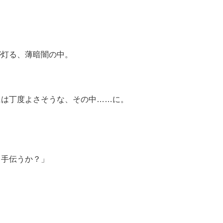
、……ムーンウォークみたいに、後ろ向きに戻ってく。
が灯る、薄暗闇の中。
には丁度よさそうな、その中……に。
も手伝うか？」