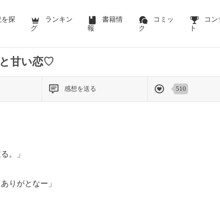
前のページを表示する
説を探
ランキン
書籍情
コミッ
コン
グ
報
ク
ト
と甘い恋♡
感想を送る
510
戻る。」
。ありがとなー」