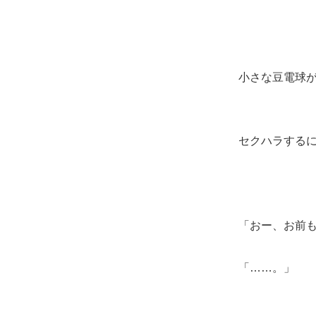
足が、５歩分
小さな豆電球
セクハラする
「おー、お前
「……。」