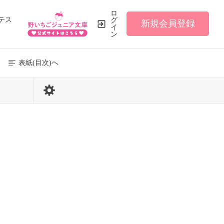
ロ
テス
グ
新規会員登録
イ
ン
表紙(目次)へ
119 / 166