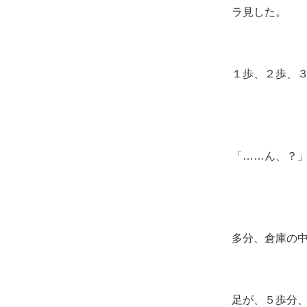
あんま入った
ラ見した。
１歩、２歩、
「……ん、？
多分、倉庫の