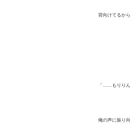
背向けてるか
「……もりり
俺の声に振り