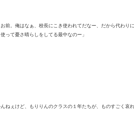
てお前。俺はなぁ、校長にこき使われてだなー、だから代わり
き使って憂さ晴らしをしてる最中なのー」
かんねぇけど、もりりんのクラスの１年たちが、ものすごく哀