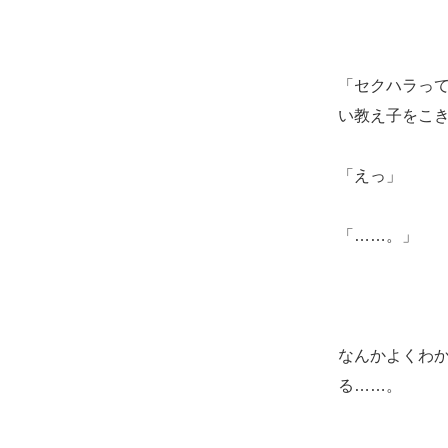
「セクハラっ
い教え子をこ
「えっ」
「……。」
なんかよくわ
る……。