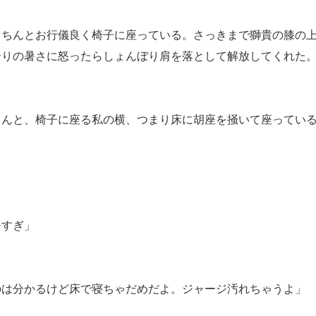
きちんとお行儀良く椅子に座っている。さっきまで獅貴の膝の
余りの暑さに怒ったらしょんぼり肩を落として解放してくれた
ゃんと、椅子に座る私の横、つまり床に胡座を掻いて座ってい
。
暑すぎ」
のは分かるけど床で寝ちゃだめだよ。ジャージ汚れちゃうよ」