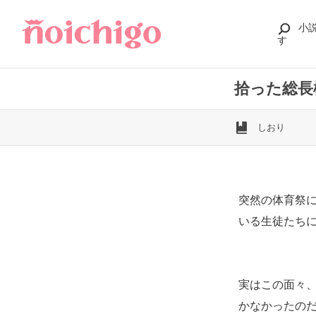
小
す
拾った総長
しおり
突然の体育祭
いる生徒たち
実はこの面々
かなかったの