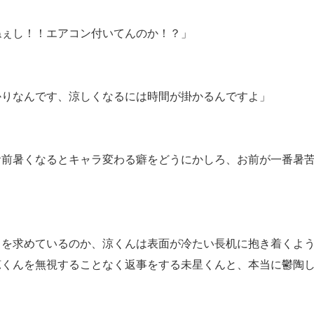
ねぇし！！エアコン付いてんのか！？」
かりなんです、涼しくなるには時間が掛かるんですよ」
お前暑くなるとキャラ変わる癖をどうにかしろ、お前が一番暑
さを求めているのか、涼くんは表面が冷たい長机に抱き着くよ
涼くんを無視することなく返事をする未星くんと、本当に鬱陶
。