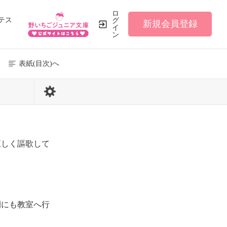
ロ
テス
グ
新規会員登録
イ
ン
表紙(目次)へ
172 / 316
正しく謳歌して
間にも教室へ行