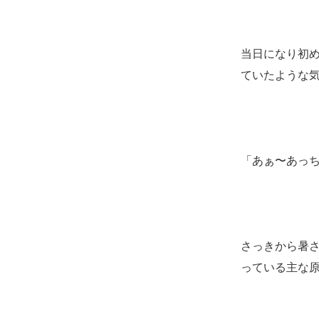
当日になり初
ていたような
「あぁ〜あっ
さっきから暑
っている主な