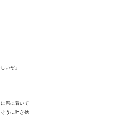
苦しいぞ」
うに席に着いて
しそうに吐き捨