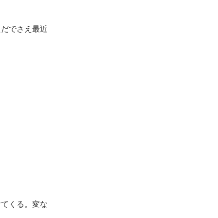
ただでさえ最近
。
けてくる。変な