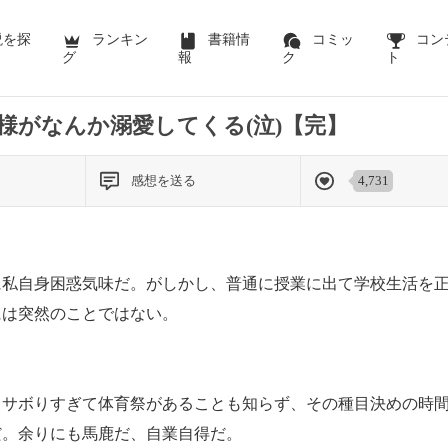
説を探
ランキン
書籍情
コミッ
コン
グ
報
ク
ト
様がなんか溺愛してくる(泣)【完】
感想を送る
4,731
に私自身困惑気味だ。がしかし、普通に授業に出て学校生活を
には突然のことではない。
、サボりすぎて体育祭があることも知らず、その種目決めの時
だ。余りにも馬鹿だ、自業自得だ。