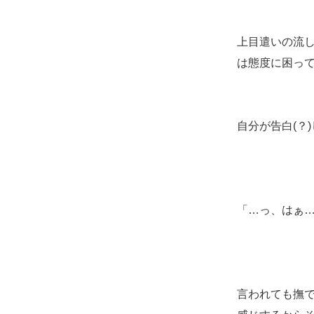
上目遣いの流
は態度に困っ
自分が告白(？
「…っ、はぁ
言われても撫