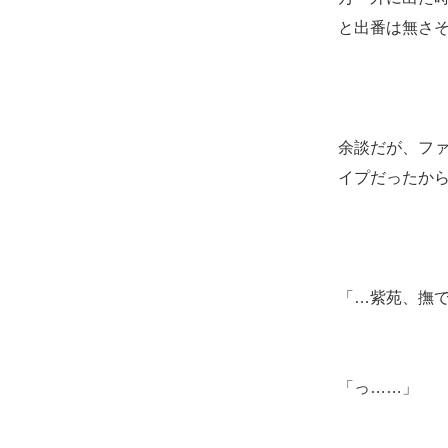
と出番は無さ
余談だが、フ
イプだったか
「…紫苑、撫
「っ……」