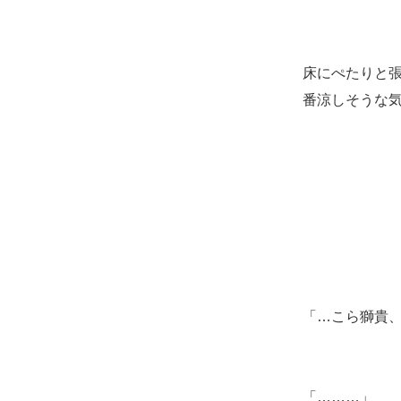
床にぺたりと
番涼しそうな
「…こら獅貴
「………」