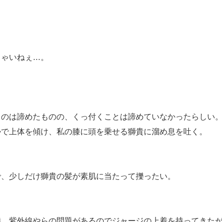
ちゃいねぇ…。
るのは諦めたものの、くっ付くことは諦めていなかったらしい
勢で上体を傾け、私の膝に頭を乗せる獅貴に溜め息を吐く。
で、少しだけ獅貴の髪が素肌に当たって擽ったい。
時、紫外線やらの問題があるのでジャージの上着を持ってきた