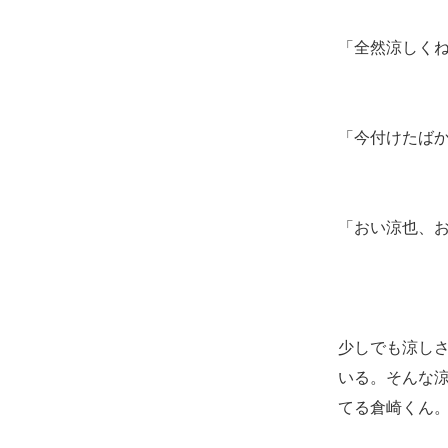
「全然涼しく
「今付けたば
「おい涼也、
少しでも涼し
いる。そんな
てる倉崎くん