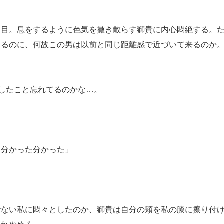
し目。息をするように色気を撒き散らす獅貴に内心悶絶する。
てるのに、何故この男は以前と同じ距離感で近づいて来るのか
)したこと忘れてるのかな…。
…分かった分かった」
でない私に悶々としたのか、獅貴は自分の頬を私の膝に擦り付