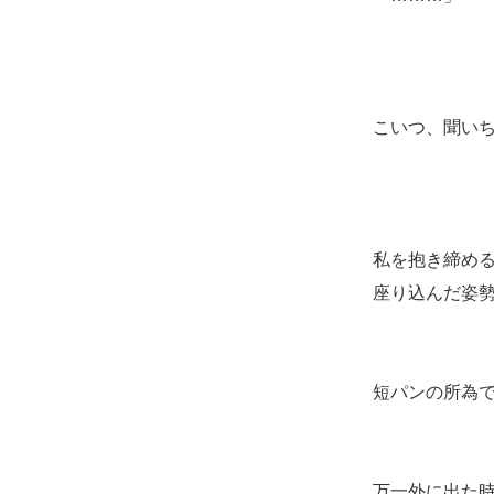
こいつ、聞い
私を抱き締め
座り込んだ姿
短パンの所為
万一外に出た