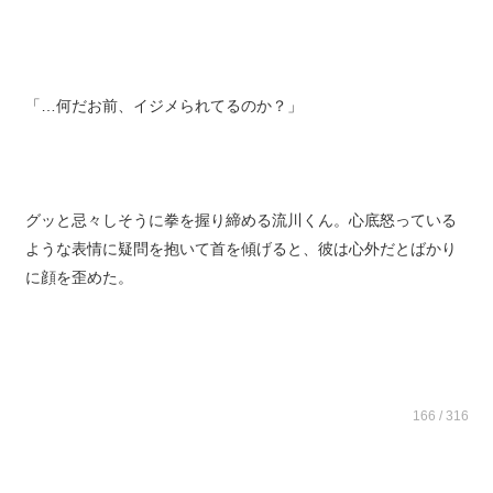
女の嫉妬は怖い。高校に入って思い知った。
「…何だお前、イジメられてるのか？」
グッと忌々しそうに拳を握り締める流川くん。心底怒っている
ような表情に疑問を抱いて首を傾げると、彼は心外だとばかり
に顔を歪めた。
166 / 316