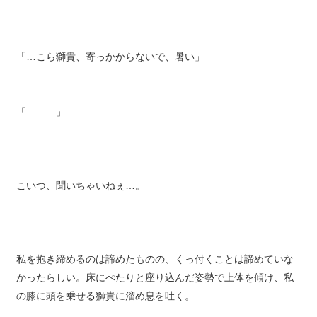
「…こら獅貴、寄っかからないで、暑い」
「………」
こいつ、聞いちゃいねぇ…。
私を抱き締めるのは諦めたものの、くっ付くことは諦めていな
かったらしい。床にぺたりと座り込んだ姿勢で上体を傾け、私
の膝に頭を乗せる獅貴に溜め息を吐く。