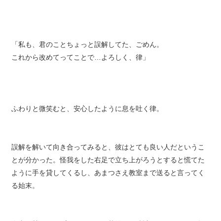
勢。真っ直ぐで純粋で、少し憧れてしまう気もするが。
「私も、君のことちょっと誤解してた、ごめん。
これから改めてってことで…よろしく、律」
ふわりと微笑むと、安心したように息を吐く律。
誤解を解いて向き合ってみると、彼はとても良い人だというこ
とが分かった。怪我をした右足で立ち上がろうとすると慌てた
ように手を貸してくるし、あまつさえ教室まで送ると言ってく
る始末。