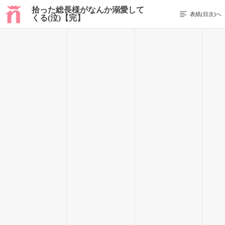
拾った総長様がなんか溺愛して
表紙(目次)へ
くる(泣)【完】
前のページを表示する
165 / 316
お互い頬を染めた状況。そして「脱いで」という言葉。ここに
第三者が居たら確実に誤解されるシチュエーションである。
流川くんは真っ赤な顔のまま手を横に振る。