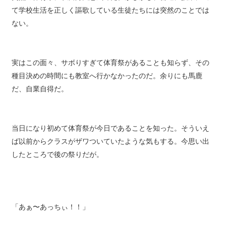
突然の体育祭に私自身困惑気味だ。がしかし、普通に授業に出
て学校生活を正しく謳歌している生徒たちには突然のことでは
ない。
実はこの面々、サボりすぎて体育祭があることも知らず、その
種目決めの時間にも教室へ行かなかったのだ。余りにも馬鹿
だ、自業自得だ。
当日になり初めて体育祭が今日であることを知った。そういえ
ば以前からクラスがザワついていたような気もする。今思い出
したところで後の祭りだが。
「あぁ〜あっちぃ！！」