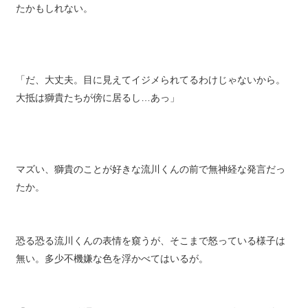
やすいのだろう。心根は真面目なようだし、少し勘違いしてい
たかもしれない。
「だ、大丈夫。目に見えてイジメられてるわけじゃないから。
大抵は獅貴たちが傍に居るし…あっ」
マズい、獅貴のことが好きな流川くんの前で無神経な発言だっ
たか。
恐る恐る流川くんの表情を窺うが、そこまで怒っている様子は
無い。多少不機嫌な色を浮かべてはいるが。