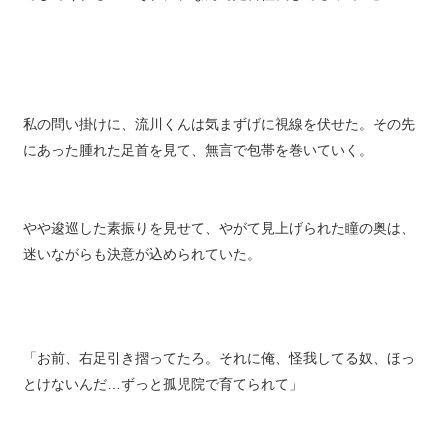
てしてくれるの？それに、なんで足首怪我してるって…」
私の問い掛けに、流川くんは気まずげに視線を伏せた。その先
にあった腫れた足首を見て、無言で包帯を巻いていく。
やや逡巡した素振りを見せて、やがて見上げられた瞳の奥は、
迷いながらも決意が込められていた。
「お前、右足引き摺ってたろ。それに俺、怪我してる奴、ほっ
とけないんだ…ずっと孤児院で育てられて」