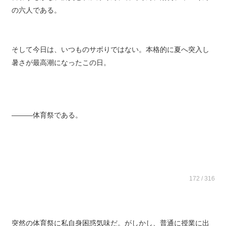
言わずもがな、獅貴と私、涼くん、倉崎くん、陽葵、未星くん
の六人である。
そして今日は、いつものサボりではない。本格的に夏へ突入し
暑さが最高潮になったこの日。
―――体育祭である。
172 / 316