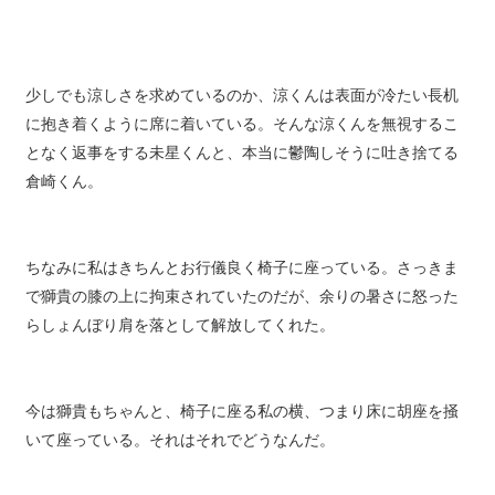
少しでも涼しさを求めているのか、涼くんは表面が冷たい長机
に抱き着くように席に着いている。そんな涼くんを無視するこ
となく返事をする未星くんと、本当に鬱陶しそうに吐き捨てる
倉崎くん。
ちなみに私はきちんとお行儀良く椅子に座っている。さっきま
で獅貴の膝の上に拘束されていたのだが、余りの暑さに怒った
らしょんぼり肩を落として解放してくれた。
今は獅貴もちゃんと、椅子に座る私の横、つまり床に胡座を掻
いて座っている。それはそれでどうなんだ。