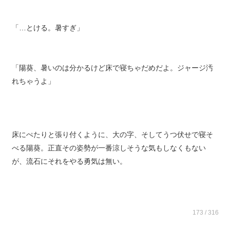
「…とける。暑すぎ」
「陽葵、暑いのは分かるけど床で寝ちゃだめだよ。ジャージ汚
れちゃうよ」
床にぺたりと張り付くように、大の字、そしてうつ伏せで寝そ
べる陽葵。正直その姿勢が一番涼しそうな気もしなくもない
が、流石にそれをやる勇気は無い。
173 / 316