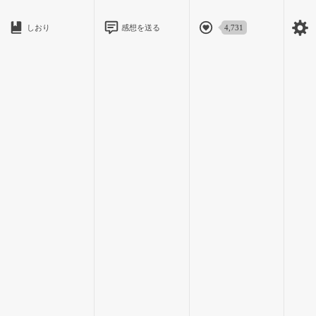
しおり
感想を送る
4,731
「靴下だよ靴下！右足の足首だろ挫いたの、包帯巻くから早く
脱げって言ってんだ」
「あ、あぁ、そういう…」
余りに動揺していた為にその言葉の違和感に一瞬気付けなかっ
た。私を嫌っているはずの彼が、どうして私の心配をするの
か。
靴下を脱ぐと直ぐ、流川くんが私の踵に手を添えて足首を凝視
する。途端にその視線は険しくなって、何故だろうと見下ろす
と、さっきまで赤く腫れていたそこは紫に変色していた。