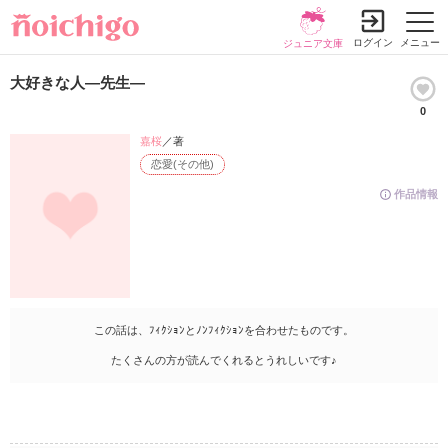
ログイン
メニュー
ジュニア文庫
大好きな人―先生―
0
嘉桜
／著
恋愛(その他)
作品情報
この話は、ﾌｨｸｼｮﾝとﾉﾝﾌｨｸｼｮﾝを合わせたものです。
たくさんの方が読んでくれるとうれしいです♪