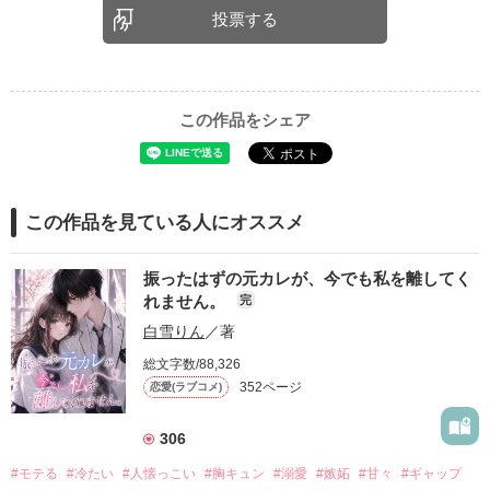
投票する
この作品をシェア
この作品を見ている人にオススメ
振ったはずの元カレが、今でも私を離してく
れません。
完
白雪りん
／著
総文字数/88,326
352ページ
恋愛(ラブコメ)
306
#モテる
#冷たい
#人懐っこい
#胸キュン
#溺愛
#嫉妬
#甘々
#ギャップ