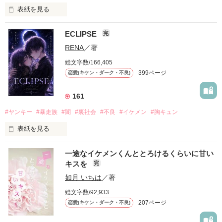
表紙を見る
ECLIPSE
完
「好きだったから、別れを選んだ。」

RENA
／著
モテる人を好きになるのが怖かった。

総文字数/166,405
だから私は、中学時代に大好きだった彼を自分から振った。

399ページ
恋愛(キケン・ダーク・不良)
もう会うことはないと思っていたのに、

高校生になって再会した彼は、隣の学校で”王子様”と呼ばれる
161
人気者になっていた。

#ヤンキー
#暴走族
#闇
#裏社会
#不良
#イケメン
#胸キュン
表紙を見る
他の女の子には冷たいのに

私にだけ昔と変わらない笑顔を向けてくる。

表紙画像はAIです
一途なイケメンくんととろけるくらいに甘い
キスを
完
「澪ちゃん。」

如月 いちは
／著
作品を読む
それは止まっていた恋が再び動き始める合図──。

総文字数/92,933
207ページ
恋愛(キケン・ダーク・不良)
✨.ﾟ･*..☆.｡.:*✨.☆.｡.:. *:ﾟ✨.ﾟ･*..☆.｡.:*✨
