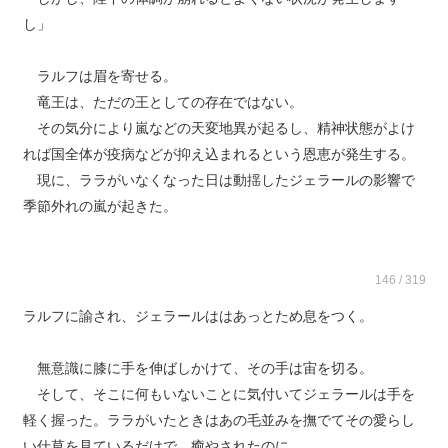
し」
ラルフは眉を寄せる。
竜王は、ただの王としての存在ではない。
その気分により嵐などの天変地異が起るし、精神状態がよけ
れば国全体が疫病などが抑え込まれるという恩恵が発生する。
現に、ララがいなくなった日は動揺したジェラールの影響で
季節外れの嵐が起きた。
146 / 319
ラルフに諭され、ジェラールははあっとため息をつく。
無意識に膝に手を伸ばしかけて、その手は宙を切る。
そして、そこに何もいないことに気付いてジェラールは手を
軽く握った。ララがいたときはあの毛並みを撫でてその愛らし
い仕草を見ているだけで、癒やされたのに。