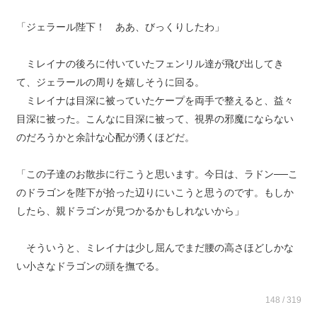
「ジェラール陛下！ ああ、びっくりしたわ」
ミレイナの後ろに付いていたフェンリル達が飛び出してき
て、ジェラールの周りを嬉しそうに回る。
ミレイナは目深に被っていたケープを両手で整えると、益々
目深に被った。こんなに目深に被って、視界の邪魔にならない
のだろうかと余計な心配が湧くほどだ。
「この子達のお散歩に行こうと思います。今日は、ラドン──こ
のドラゴンを陛下が拾った辺りにいこうと思うのです。もしか
したら、親ドラゴンが見つかるかもしれないから」
そういうと、ミレイナは少し屈んでまだ腰の高さほどしかな
い小さなドラゴンの頭を撫でる。
148 / 319