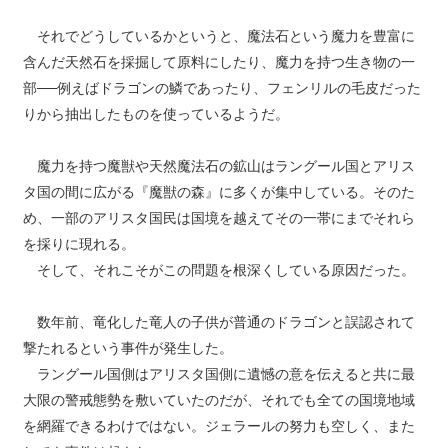
それでどうしているかというと、魔法石という魔力を豊富に
含んだ天然石を採掘して原料にしたり、魔力を持つ生き物の一
部──例えばドラゴンの鱗であったり、フェンリルの毛皮だった
りから抽出したものを使っているようだ。
魔力を持つ魔獣や天然魔法石の鉱山はラングール国とアリス
タ国の間に広がる『魔獣の森』に多くが集中している。そのた
め、一部のアリスタ国民は国境を越えてその一帯にまでそれら
を採りに現れる。
そして、それこそがこの問題を根深くしている原因だった。
数年前、竜化した竜人の子供が普通のドラゴンと誤認されて
撃たれるという事件が発生した。
ラングール国側はアリスタ国側に遺憾の意を伝えると共に最
大限の警戒態勢を敷いていたのだが、それでも全ての国境地域
を網羅できるわけではない。ジェラールの努力も空しく、また