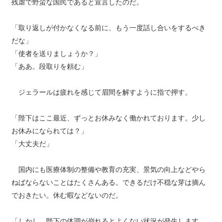
残虐で野蛮な国民であると宣言したのだ。
「取り返しが付かなくなる前に、もう一度話し合いをするべき
だな」
「使者を送りましょうか？」
「ああ。段取りを頼む」
ジェラールは疲れを感じて眉間を解すように指で押す。
「陛下はここ最近、ずっとお休みなく働かれております。少し
お休みになられては？」
「大丈夫だ」
国内にも医療体制の整備や教育の充実、景気の向上などやら
ねばならないことはたくさんある。できるだけ不穏な芽は摘ん
でおきたい。休む暇などないのだ。
「しかし、陛下の体調が崩れるとよくない状況が発生します