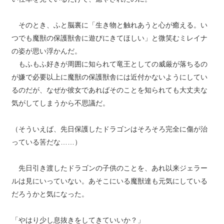
そのとき、ふと脳裏に「生き物と触れあうと心が癒える。い
つでも魔獣の保護獣舎に遊びにきてほしい」と微笑むミレイナ
の姿が思い浮かんだ。
もふもふ好きが周囲に知られて竜王としての威厳が落ちるの
が嫌で必要以上に魔獣の保護獣舎には近付かないようにしてい
るのだが、なぜか彼女であればそのことを知られても大丈夫な
気がしてしまうから不思議だ。
（そういえば、先日保護したドラゴンはそろそろ完全に傷が治
っている筈だな……）
先日引き渡したドラゴンの子供のことを、あれ以来ジェラー
ルは見にいっていない。あそこにいる魔獣達も元気にしている
だろうかと気になった。
「やはり少し息抜きをしてきていいか？」