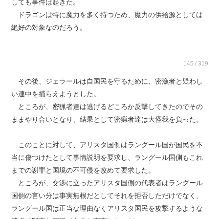
しても事件は起きた。
ドラゴンは特に魔力を多く持つため、魔力の供給源としては
絶好の対象なのだろう。
145 / 319
その後、ジェラールは自国民を守るために、密漁者と疑わし
い連中を捕らえようとした。
ところが、密猟者達は逃げるどころか反撃してきたのでその
ままやり合いとなり、結果として密猟者達は大怪我を負った。
このことに対して、アリスタ国側はラングール国が国民を不
当に傷つけたとして事情説明を要求し、ラングール国側もこれ
までの謝罪と国境の不可侵を改めて要求した。
ところが、交渉に立ったアリスタ国側の代表者はラングール
国側の言い分は事実無根だとしてそれを拒否しただけでなく、
ラングール国は正当な理由なくアリスタ国民を攻撃するような