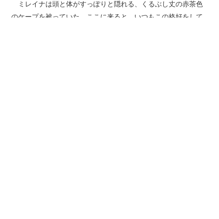
ミレイナは頭と体がすっぽりと隠れる、くるぶし丈の赤茶色
のケープを被っていた。ここに来ると、いつもこの格好をして
いる。
ミレイナの視線が自分の髪に向いていることに気づき、ジェ
ラールは何を言わんとしているのかを悟った。
実をいうと髪の色は魔法で変えられるのだが、ミレイナはそ
れを知らない。たしかに、髪色を変えても格好や顔を見て竜王
だと周りに悟られては、それはそれで面倒だ。
「ケープは余っているか？」
「はい。洗い立てのものがあります。男女兼用のものなので陛
下も着ることはできるかと」
ミレイナは一旦獣舎のほうへと戻ると、綺麗に折りたたまれ
たケープを手に戻ってきてそれをジェラールに手渡した。ミレ
イナが着るとくるぶし丈まで隠れるのに、ジェラールが羽織る