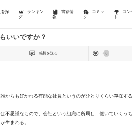
説を探
ランキン
書籍情
コミッ
コン
グ
報
ク
ト
もいいですか？
感想を送る
6
誰からも好かれる有能な社員というのがひとりくらい存在する
は不思議なもので、会社という組織に所属し、働いていくうち
列が生まれる。