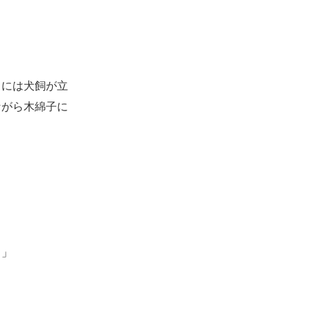
には犬飼が立
ながら木綿子に
？」