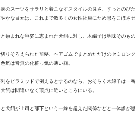
身のスーツをサラリと着こなすスタイルの良さ、すっとのびた
涼やかな目元は、これまで数多くの女性社員にため息をこぼさ
と類まれな容姿に恵まれた犬飼に対し、木綿子は地味そのもの
切りそろえられた前髪、ヘアゴムでまとめただけのセミロング
、色気は皆無の化粧っ気の薄い顔。
列をピラミッドで例えるとするのなら、おそらく木綿子は一番
、犬飼は間違いなく頂点に近いところにいる。
と犬飼が上司と部下という一線を超えた関係などと一体誰が思