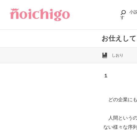
小
す
お仕えして
しおり
１
どの企業にも
人間というの
ない様々な序