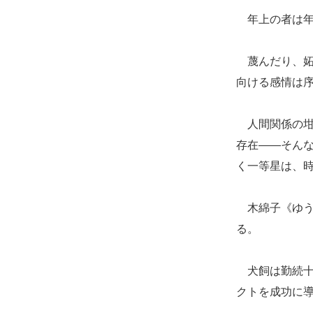
年上の者は年
蔑んだり、妬
向ける感情は
人間関係の坩
存在――そん
く一等星は、
木綿子《ゆう
る。
犬飼は勤続十
クトを成功に