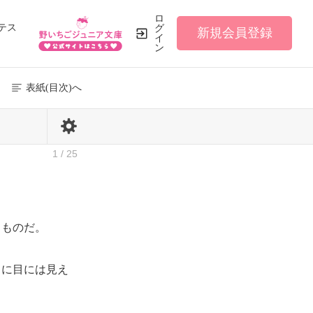
ロ
テス
グ
新規会員登録
イ
ン
表紙(目次)へ
1 / 25
ものだ。
に目には見え