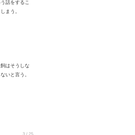
う話をするこ
てしまう。
飼はそうしな
くないと言う。
3 / 25