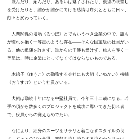
蔑んだり、妬んだり、あるいは魅了されたり、羨望の眼差し
を受けたりと、誰かが誰かに向ける感情は序列とともに日々、
刻々と変わっていく。
人間関係の坩堝《るつぼ》とでもいうべき企業の中で、誰も
が憧れを抱く一等星のような存在――そんな国宝級の社員がい
る。他の追随を許さず、誰からの干渉も受けず、旅人を導く一
等星は、時に企業にとってなくてはならないものである。
木綿子《ゆうこ》の勤務する会社にも犬飼《いぬかい》桜輔
《おうすけ》という社員がいる。
犬飼は勤続十年になる中堅社員で、今年三十二歳になる。若
手の頃から数多くのプロジェクトを成功に導いてきた切れ者
で、役員からの覚えもめでたい。
なにより、細身のスーツをサラリと着こなすスタイルの良
さ、すっとのびた鼻梁、書類を流し読みする涼やかな目元は、