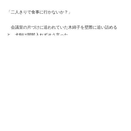
「二人きりで食事に行かないか？」
会議室の片づけに追われていた木綿子を壁際に追い詰める
と、犬飼は間髪入れずそう言った。
（犬飼さんがなんで？どうして？）
頭を駆け巡る疑問と、例えようのない不安で木綿子の心は揺
れに揺れていた。
半年前に新卒から五年勤務した総務部から営業部に配置換え
でやって来た木綿子は、一目見るなり、あれが噂の犬飼桜輔だ
とすぐに分かった。
犬飼はおおむね社内の評判通りの男だった。