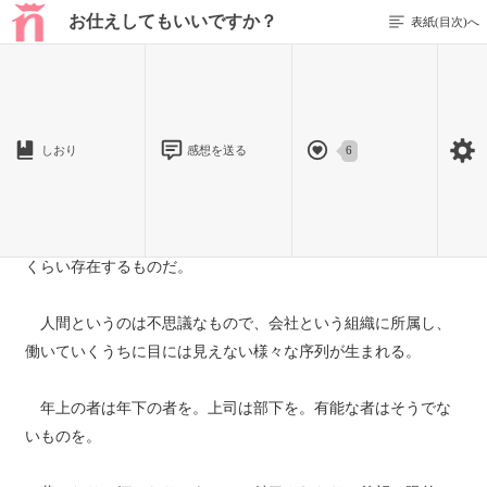
お仕えしてもいいですか？
表紙(目次)へ
1 / 25
しおり
感想を送る
6
１
どの企業にも誰からも好かれる有能な社員というのがひとり
くらい存在するものだ。
人間というのは不思議なもので、会社という組織に所属し、
働いていくうちに目には見えない様々な序列が生まれる。
年上の者は年下の者を。上司は部下を。有能な者はそうでな
いものを。