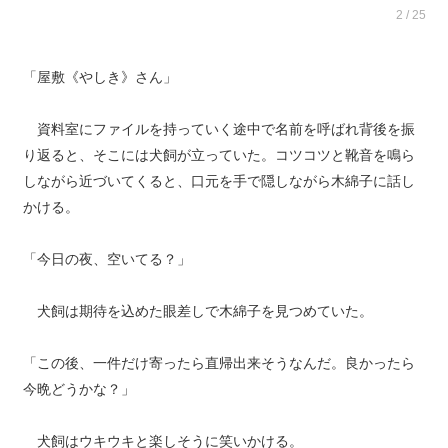
2 / 25
「屋敷《やしき》さん」
資料室にファイルを持っていく途中で名前を呼ばれ背後を振
り返ると、そこには犬飼が立っていた。コツコツと靴音を鳴ら
しながら近づいてくると、口元を手で隠しながら木綿子に話し
かける。
「今日の夜、空いてる？」
犬飼は期待を込めた眼差しで木綿子を見つめていた。
「この後、一件だけ寄ったら直帰出来そうなんだ。良かったら
今晩どうかな？」
犬飼はウキウキと楽しそうに笑いかける。