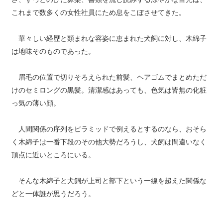
これまで数多くの女性社員にため息をこぼさせてきた。
華々しい経歴と類まれな容姿に恵まれた犬飼に対し、木綿子
は地味そのものであった。
眉毛の位置で切りそろえられた前髪、ヘアゴムでまとめただ
けのセミロングの黒髪。清潔感はあっても、色気は皆無の化粧
っ気の薄い顔。
人間関係の序列をピラミッドで例えるとするのなら、おそら
く木綿子は一番下段のその他大勢だろうし、犬飼は間違いなく
頂点に近いところにいる。
そんな木綿子と犬飼が上司と部下という一線を超えた関係な
どと一体誰が思うだろう。