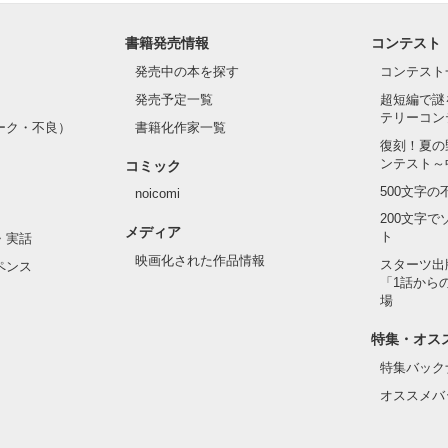
書籍発売情報
コンテスト
て隣の席になったのは────

発売中の本を探す
コンテスト
発売予定一覧
超短編で謎
テリーコン
ーク・不良）
書籍化作家一覧
い髪色

復刻！夏の
ンテスト～
コミック
のピアス

500文字
noicomi
んて見せたことがなくてぶっきらぼう

200文字
メディア
ト
・実話
映画化された作品情報
スターツ出
ペンス
「1話から
た目のせいで学校中のみんなから

場
れている天地くんだった。

作品を読む
特集・オス
特集バック
オススメバ
はいけない人だと思っていたのに
