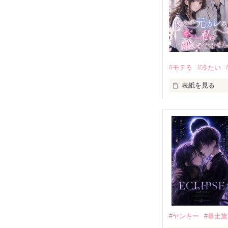
#モテる
#冷たい
表紙を見る
「好きだったか
モテる人を好き
だから私は、中
もう会うことは
高校生になって
他の女の子には
私にだけ昔と変
#ヤンキー
#暴走族