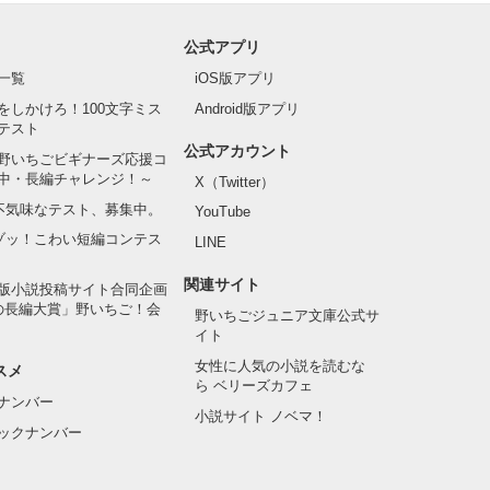
公式アプリ
一覧
iOS版アプリ
をしかけろ！100文字ミス
Android版アプリ
テスト
公式アカウント
野いちごビギナーズ応援コ
中・長編チャレンジ！～
X（Twitter）
の不気味なテスト、募集中。
YouTube
でゾッ！こわい短編コンテス
LINE
関連サイト
版小説投稿サイト合同企画
の長編大賞」野いちご！会
野いちごジュニア文庫公式サ
イト
女性に人気の小説を読むな
スメ
ら ベリーズカフェ
ナンバー
小説サイト ノベマ！
ックナンバー