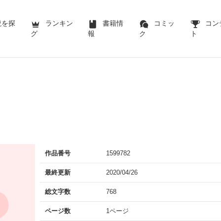
説を探
ランキン
書籍情
コミッ
コン
グ
報
ク
ト
作品番号
1599782
最終更新
2020/04/26
総文字数
768
ページ数
1ページ