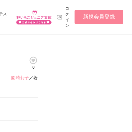
ロ
テス
グ
新規会員登録
イ
ン
0
園崎莉子
／著