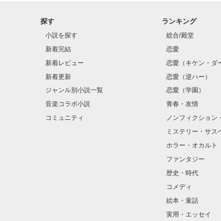
探す
ランキング
クラス替えをし
小説を探す
総合/殿堂
新着完結
恋愛
新着レビュー
恋愛（キケン・ダ
金髪に近い明る
新着更新
恋愛（逆ハー）
片耳には琥珀色
ジャンル別小説一覧
恋愛（学園）
音楽コラボ小説
青春・友情
ほとんど笑顔な
コミュニティ
ノンフィクション
ミステリー・サス
そんな性格と見
ホラー・オカルト
“不良”と避けら
ファンタジー
歴史・時代
コメディ
怖くて近づいて
絵本・童話
実用・エッセイ