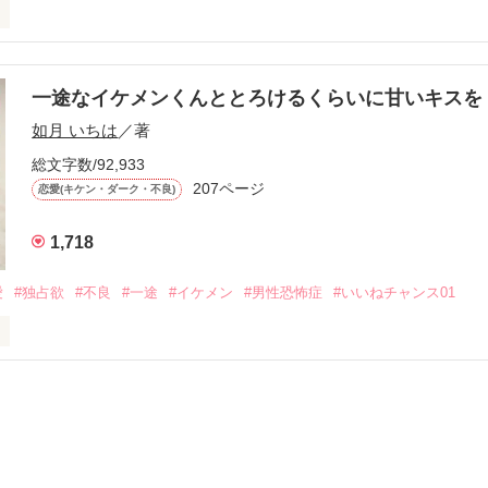
す
いた恋が再び動き始める合図──。

一途なイケメンくんととろけるくらいに甘いキス
作品を読む
.｡.:. *:ﾟ✨.ﾟ･*..☆.｡.:*✨

如月 いちは
／著
総文字数/92,933
優しい無自覚だけどモテる

207ページ


恋愛(キケン・ダーク・不良)
1,718
いのに澪にはわんこ男子になる

愛
#独占欲
#不良
#一途
#イケメン
#男性恐怖症
#いいねチャンス01
Hikaru

.｡.:. *:ﾟ✨.ﾟ･*..☆.｡.:*✨

てライバルも登場！？

れしたんだよ……悪いかよ」

光先輩は渡しませんから。」

ライバルの登場で大きく動き出す──。
