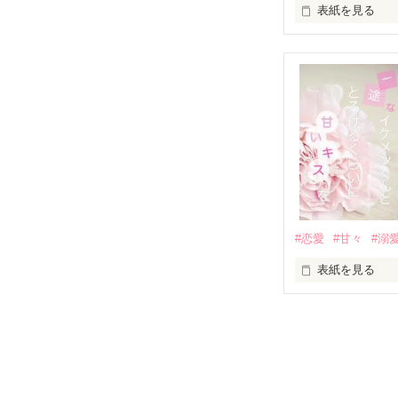
表紙を見る
「澪ちゃん。」

表紙画像はAIで
それは止まって
✨.ﾟ･*..☆.｡.:*✨.☆
人見知りだけど
冴木澪-SaekiMio
×

基本女子に冷た
#恋愛
#甘々
#溺
篠宮光-Shinomiya
表紙を見る
✨.ﾟ･*..☆.｡.:*✨.☆
そして光を巡っ
「瑠莉に一目惚
「貴方なんかに
再会した恋は、