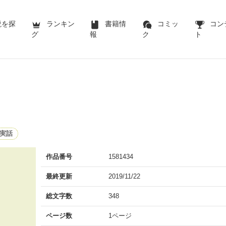
説を探
ランキン
書籍情
コミッ
コン
グ
報
ク
ト
実話
作品番号
1581434
最終更新
2019/11/22
総文字数
348
ページ数
1ページ