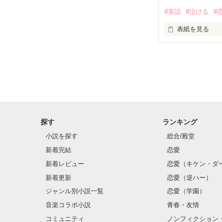
・

#実話
#泣ける
#
※女性の病気＆
☆.｡.:*･ﾟ☆.｡.:*･
方はスルーの方向で
表紙を見る
☆.｡.:*･ﾟ☆.｡.:*･
【08/01/20→0
「……もう、遅
ねぇ教えて

想いを伝えるこ
探す
ランキング
アナタのそばに
小説を探す
総合/殿堂
新着完結
恋愛
もう、できなく
何が真実で

新着レビュー
恋愛（キケン・ダ
新着更新
恋愛（逆ハー）
“あの事”だけ
ジャンル別小説一覧
恋愛（学園）
音楽コラボ小説
青春・友情
何が嘘だったの？
コミュニティ
ノンフィクション
もしも素直に
