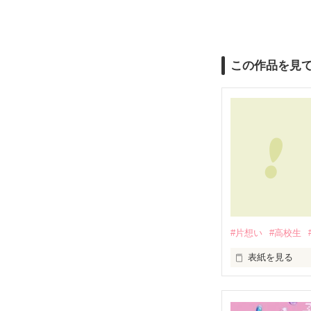
この作品を見
#片想い
#高校生
表紙を見る
この想いが

アナタに届かな
わかっていても
