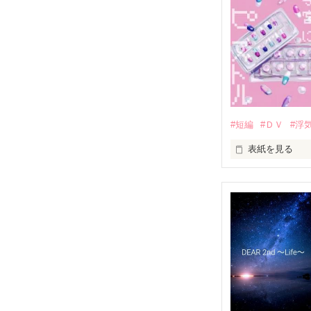
どうしようもなく
アナタのことが
☆.｡.:*･ﾟ☆.｡.:*･
☆.｡.:*･ﾟ☆.｡.:*･
#短編
#ＤＶ
#浮
表紙を見る
片桐 桜綾

(ｶﾀｷﾞﾘ ｻﾔ)

一途に魁のこと
ハロー、ハロー、
素直になれず、
貴女の子宮は元
×

貴女の心は元気
ハロー、ハロー
溝端 魁

(ﾐｿﾞﾊﾞﾀ ｶｲ)

・

桜綾のクラスの
・
