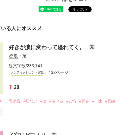
ている人にオススメ
好きが涙に変わって溢れてく。
完
凛凰
／著
総文字数/233,741
432ページ
ノンフィクション・実話
28
#イチ恋小説
#切ない
#涙
#泣ける
#友情
#青春
#一途
#長編
いって

完