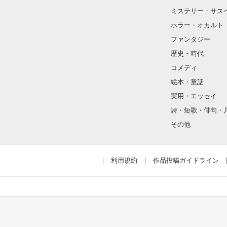
『好き』

ミステリー・サス
と伝えていたら

ホラー・オカルト
私達の関係は変
ファンタジー
歴史・時代
“ずっと好きだった
コメディ
□■*:;;;:*■□*:;;;:*■
絵本・童話
それぞれの想い
切ない片想い

実用・エッセイ
□■*:;;;:*■□*:;;;:*■
詩・短歌・俳句・
その他
“そばにいるよ”

利用規約
作品投稿ガイドライン
決して交わらな