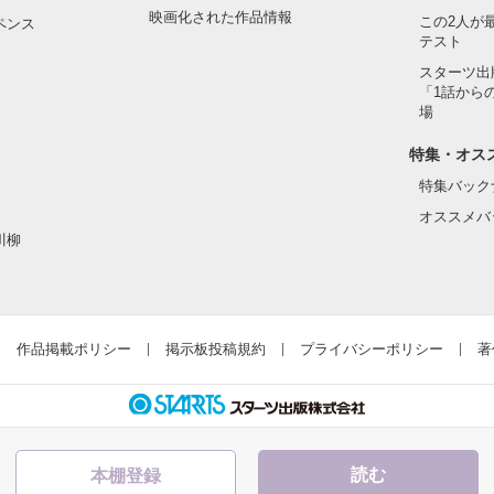
映画化された作品情報
この2人が
ペンス
テスト
スターツ出
わっていたのかな……

「1話から
場
”

特集・オス
□

が交差する

特集バック
オススメバ
□

川柳
作品掲載ポリシー
掲示板投稿規約
プライバシーポリシー
著
作品を読む
い二つの想い

読む