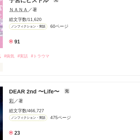
子宮にピストル
ＮＡＮＡ
／著


総文字数/11,620
好きなんだ――……

60ページ
ノンフィクション・実話
91
ﾟ☆.｡.:*･ﾟ☆

ﾟ☆

気
#病気
#実話
#トラウマ
が好き



未だに片想い中

DEAR 2nd 〜Life〜
完
気ですか？

彩
／著
ですか？

総文字数/466,727
475ページ
ノンフィクション・実話
、応答願います

23
女の子に片想い中
