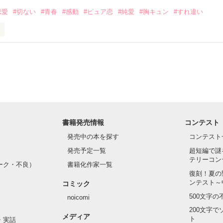
恋愛
#切ない
#青春
#感動
#ピュア恋
#純愛
#胸キュン
#すれ違い
ＤＶについて真剣に書いています。小説とは言い難い日記の様なもので
ﾟ☆

お願い致しますね...(o´_　_)o)

ﾟ☆.｡.:*･ﾟ☆

3/08→END】
いよ」

作品を読む
とも

書籍発売情報
コンテスト
いることも

発売中の本を探す
コンテスト
発売予定一覧
超短編で謎
なったんだ

テリーコン
ーク・不良）
書籍化作家一覧
復刻！夏の
ンテスト～
は誰にも言えない秘密だから……

コミック
500文字
noicomi
200文字
メディア


ト
・実話