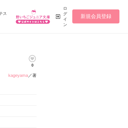
ロ
テス
グ
新規会員登録
イ
ン
0
kageyama
／著