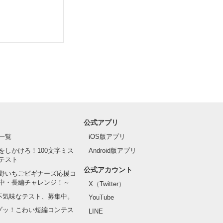
すので、苦手な
公式アプリ
一覧
iOS版アプリ
をしかけろ！100文字ミス
Android版アプリ
テスト
公式アカウント
野いちごビギナーズ応援コ
中・長編チャレンジ！～
X（Twitter）
の不気味なテスト、募集中。
YouTube
でゾッ！こわい短編コンテス
LINE