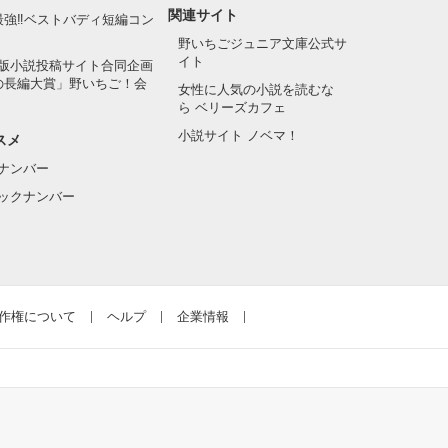
関連サイト
最強‼ベストバディ短編コン
野いちごジュニア文庫公式サ
イト
版小説投稿サイト合同企画
の長編大賞」野いちご！会
女性に人気の小説を読むな
ら ベリーズカフェ
小説サイト ノベマ！
スメ
ナンバー
ックナンバー
作権について
ヘルプ
企業情報