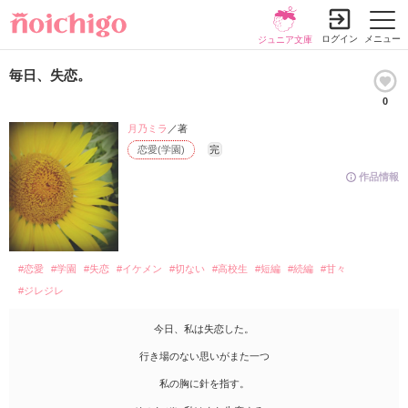
ログイン
メニュー
ジュニア文庫
毎日、失恋。
0
月乃ミラ
／著
恋愛(学園)
完
作品情報
#恋愛
#学園
#失恋
#イケメン
#切ない
#高校生
#短編
#続編
#甘々
#ジレジレ
今日、私は失恋した。
行き場のない思いがまた一つ
私の胸に針を指す。