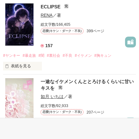
ECLIPSE
完
「好きだったから、別れを選んだ。」

RENA
／著
モテる人を好きになるのが怖かった。

総文字数/166,405
だから私は、中学時代に大好きだった彼を自分から振った。

399ページ
恋愛(キケン・ダーク・不良)
もう会うことはないと思っていたのに、

高校生になって再会した彼は、隣の学校で”王子様”と呼ばれる
157
人気者になっていた。

#ヤンキー
#暴走族
#闇
#裏社会
#不良
#イケメン
#胸キュン
表紙を見る
他の女の子には冷たいのに

私にだけ昔と変わらない笑顔を向けてくる。

表紙画像はAIです
一途なイケメンくんととろけるくらいに甘い
キスを
完
「澪ちゃん。」

如月 いちは
／著
作品を読む
それは止まっていた恋が再び動き始める合図──。

総文字数/92,933
207ページ
恋愛(キケン・ダーク・不良)
✨.ﾟ･*..☆.｡.:*✨.☆.｡.:. *:ﾟ✨.ﾟ･*..☆.｡.:*✨

1,728
人見知りだけど優しい無自覚だけどモテる

#恋愛
#甘々
#溺愛
#独占欲
#不良
#一途
#イケメン
#男性恐怖症
冴木澪-SaekiMio
