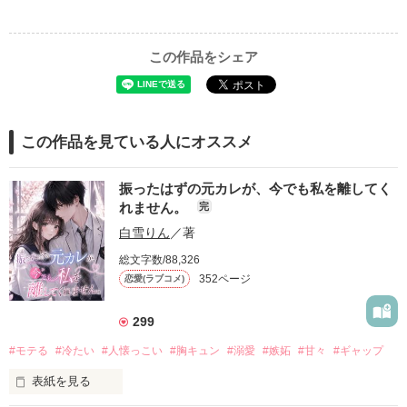
この作品をシェア
この作品を見ている人にオススメ
振ったはずの元カレが、今でも私を離してく
れません。
完
白雪りん
／著
総文字数/88,326
352ページ
恋愛(ラブコメ)
299
#モテる
#冷たい
#人懐っこい
#胸キュン
#溺愛
#嫉妬
#甘々
#ギャップ
表紙を見る