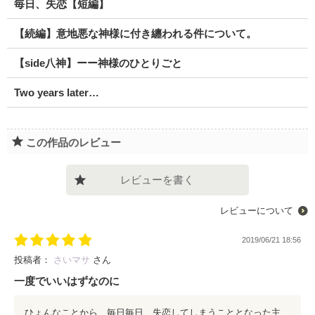
毎日、失恋【短編】
【続編】意地悪な神様に付き纏われる件について。
【side八神】ーー神様のひとりごと
Two years later…
この作品のレビュー
レビューを書く
レビューについて
2019/06/21 18:56
投稿者：
さいマサ
さん
一度でいいはずなのに
ひょんなことから、毎日毎日、失恋してしまうこととなった主人公。 一度でいいはずの傷心が積み重なっていく。 しかし彼女を見つめる、優しい目があった。 すれ違いを繰り返しながらも、諦めない思いがやがて__心を癒していく。 何度も失恋するなら、何度も愛することも可能なはず。 毎日毎日、愛が恋を上書きしていく。 読後、とても爽やかな♡ストーリーです。