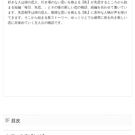
好きな人は姉の恋人。行き場のない思いを抱える【私】が失恋するところから始
まる短編「毎日、失恋。」とその後の新しい恋の物語、続編を合わせて書いてい
ます。失恋相手は姉の恋人。複雑な思いを抱える【私】に意外な人物が声を掛け
てきます。そこから始まる新ストーリー。ゆっくりとでも確実に前を向き新しい
恋に目覚めていく主人公の物語です。
目次