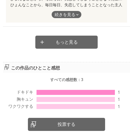
ひょんなことから、毎日毎日、失恋してしまうこととなった主人
公。
続きを見る
一度でいいはずの傷心が積み重なっていく。
しかし彼女を見つめる、優しい目があった。
もっと見る
すれ違いを繰り返しながらも、諦めない思いがやがて__心を癒し
ていく。
何度も失恋するなら、何度も愛することも可能なはず。
この作品のひとこと感想
毎日毎日、愛が恋を上書きしていく。
すべての感想数：
3
読後、とても爽やかな♡ストーリーです。
投票する