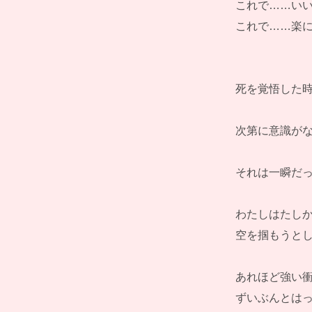
これで……い
これで……楽
死を覚悟した時
次第に意識が
それは一瞬だ
わたしはたし
空を掴もうと
あれほど強い
ずいぶんとは