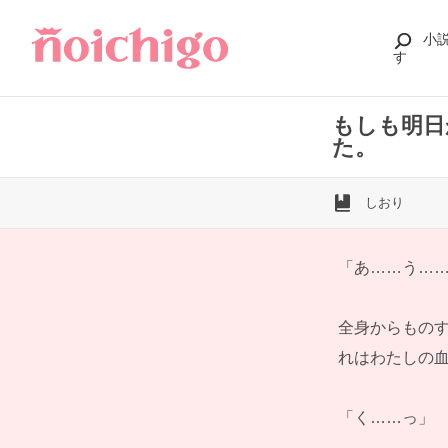
小
す
もしも明日
た。
しおり
「あ……う…
全身からもの
れはわたしの
「く……っ」