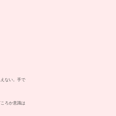
見えない。手で
。
どころか意識は