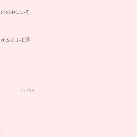
止画の中にいる
けがふよふよ浮
4 / 219
た。