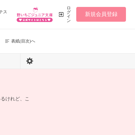
ロ
テス
グ
新規会員登録
イ
ン
表紙(目次)へ
2 / 219
いるけれど、こ