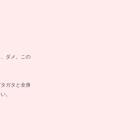
う、ダメ。この
ガタガタと全身
しい。