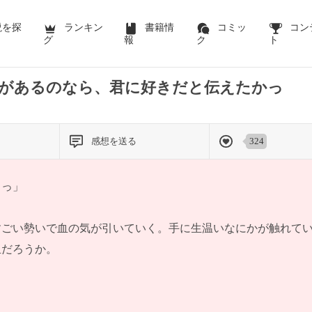
前のページを表示する
説を探
ランキン
書籍情
コミッ
コン
グ
報
ク
ト
があるのなら、君に好きだと伝えたかっ
感想を送る
324
…っ」
すごい勢いで血の気が引いていく。手に生温いなにかが触れて
血だろうか。