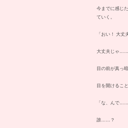
今までに感じ
ていく。
「おい！ 大丈
大丈夫じゃ…
目の前が真っ
目を開けるこ
「な、んで…
誰……？