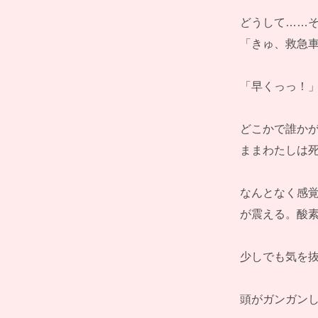
どうして……
「きゅ、救急
「早くっっ！
どこかで誰か
ままわたしは
なんとなく感
が震える。酸
少しでも気を
頭がガンガン