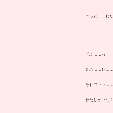
きっと……わ
「ふ……っ」
死ぬ……死…
それでいい…
わたしがいな