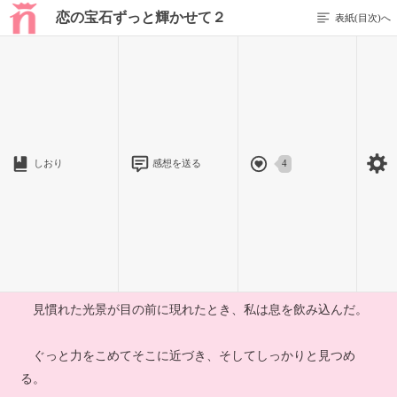
恋の宝石ずっと輝かせて２
表紙(目次)へ
1 / 253
ディープリー・ルビー編
しおり
感想を送る
4
【プロローグ】
またここへ戻ってきてしまった。
深い森の中、私は迷わずあの場所へと足を急がす。
見慣れた光景が目の前に現れたとき、私は息を飲み込んだ。
ぐっと力をこめてそこに近づき、そしてしっかりと見つめ
る。