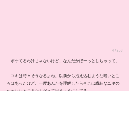
4 / 253
「ボケてるわけじゃないけど、なんだかぼーっとしちゃって」
「ユキは時々そうなるよね。以前から抱え込むような暗いとこ
ろはあったけど、一度あんたを理解したらそこは繊細なユキの
かわいいところなんだって思うようにしてる」
「何よそれ、まるで子供扱いね」
「あら、何言ってるの、まだまだ子供の癖に。それとも新田君
とはあれから進展したの？ もしかしていくとこまで行ったと