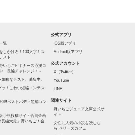
公式アプリ
一覧
iOS版アプリ
をしかけろ！100文字ミス
Android版アプリ
テスト
公式アカウント
野いちごビギナーズ応援コ
中・長編チャレンジ！～
X（Twitter）
の不気味なテスト、募集中。
YouTube
でゾッ！こわい短編コンテス
LINE
関連サイト
最強‼ベストバディ短編コン
野いちごジュニア文庫公式サ
イト
版小説投稿サイト合同企画
の長編大賞」野いちご！会
女性に人気の小説を読むな
ら ベリーズカフェ