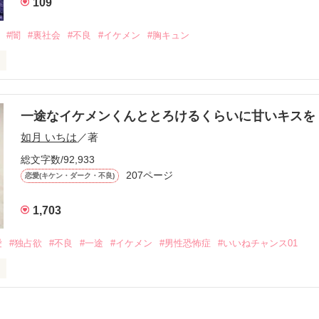
109
冷たいのに

わらない笑顔を向けてくる。

#闇
#裏社会
#不良
#イケメン
#胸キュン
す
いた恋が再び動き始める合図──。

一途なイケメンくんととろけるくらいに甘いキス
作品を読む
.｡.:. *:ﾟ✨.ﾟ･*..☆.｡.:*✨

如月 いちは
／著
総文字数/92,933
優しい無自覚だけどモテる

207ページ


恋愛(キケン・ダーク・不良)
1,703
いのに澪にはわんこ男子になる

愛
#独占欲
#不良
#一途
#イケメン
#男性恐怖症
#いいねチャンス01
Hikaru

.｡.:. *:ﾟ✨.ﾟ･*..☆.｡.:*✨

てライバルも登場！？
