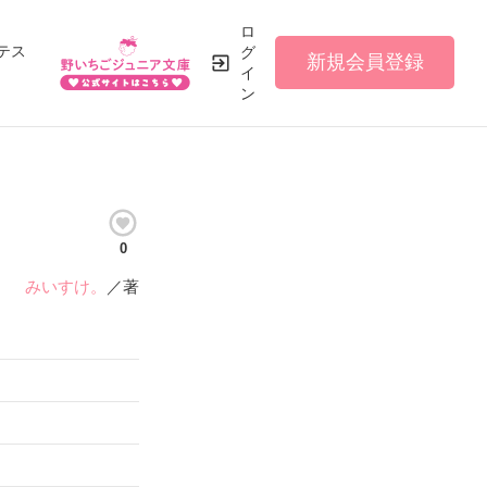
ロ
テス
グ
新規会員登録
イ
ン
0
みいすけ。
／著