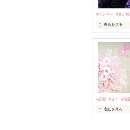
他の女の子には
私にだけ昔と変
#ヤンキー
#暴走族
表紙を見る
「澪ちゃん。」

表紙画像はAIで
それは止まって
✨.ﾟ･*..☆.｡.:*✨.☆
人見知りだけど
冴木澪-SaekiMio
×

基本女子に冷た
#恋愛
#甘々
#溺
篠宮光-Shinomiya
表紙を見る
✨.ﾟ･*..☆.｡.:*✨.☆
そして光を巡っ