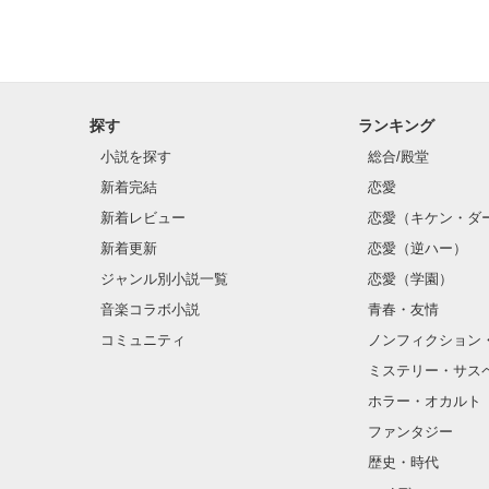
「瑠莉に一目惚
「貴方なんかに
再会した恋は、
探す
ランキング
クラス替えをし
小説を探す
総合/殿堂
新着完結
恋愛
新着レビュー
恋愛（キケン・ダ
金髪に近い明る
新着更新
恋愛（逆ハー）
片耳には琥珀色
ジャンル別小説一覧
恋愛（学園）
音楽コラボ小説
青春・友情
ほとんど笑顔な
コミュニティ
ノンフィクション
ミステリー・サス
そんな性格と見
ホラー・オカルト
“不良”と避けら
ファンタジー
歴史・時代