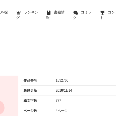
説を探
ランキン
書籍情
コミッ
コン
グ
報
ク
ト
作品番号
1532760
最終更新
2018/11/14
総文字数
777
ページ数
4ページ