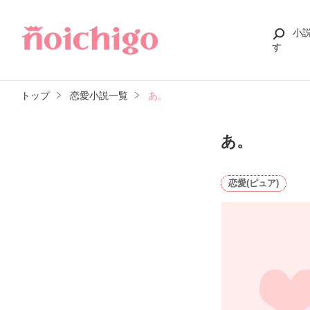
小
す
トップ
恋愛小説一覧
あ。
あ。
恋愛(ピュア)