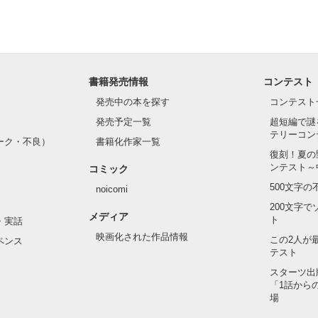
れしたんだよ……悪いかよ」

光先輩は渡しませんから。」

ライバルの登場で大きく動き出す──。

書籍発売情報
コンテスト
て隣の席になったのは────

発売中の本を探す
コンテスト
発売予定一覧
超短編で謎
テリーコン
ーク・不良）
書籍化作家一覧
い髪色

復刻！夏の
ンテスト～
コミック
のピアス

500文字
noicomi
んて見せたことがなくてぶっきらぼう

200文字
メディア
ト
・実話
映画化された作品情報
この2人が
ペンス
テスト
た目のせいで学校中のみんなから

れている天地くんだった。

スターツ出
作品を読む
「1話から
場