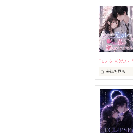
#モテる
#冷たい
表紙を見る
「好きだったか
モテる人を好き
だから私は、中
もう会うことは
高校生になって