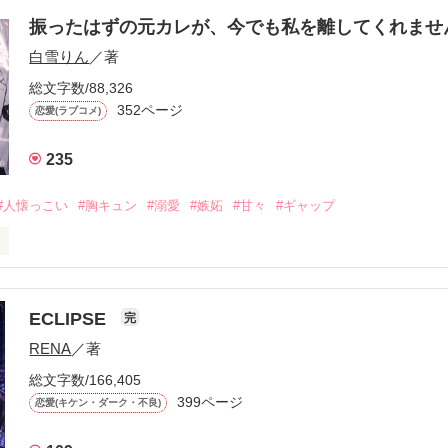
振ったはずの元カレが、今でも私を離してくれま
白雪りん
／著
総文字数/88,326
352ページ
恋愛(ラブコメ)
235
#人懐っこい
#胸キュン
#溺愛
#嫉妬
#甘々
#ギャップ
ら、別れを選んだ。」

ECLIPSE
完
になるのが怖かった。

RENA
／著
学時代に大好きだった彼を自分から振った。

総文字数/166,405
ないと思っていたのに、

399ページ
恋愛(キケン・ダーク・不良)
再会した彼は、隣の学校で”王子様”と呼ばれる人気者になっていた。
