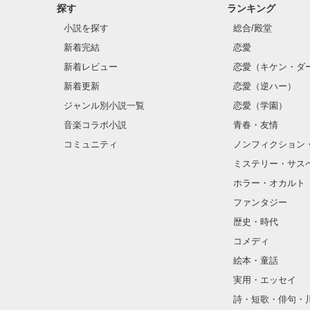
探す
ランキング
小説を探す
総合/殿堂
新着完結
恋愛
新着レビュー
恋愛（キケン・ダ
新着更新
恋愛（逆ハー）
ジャンル別小説一覧
恋愛（学園）
音楽コラボ小説
青春・友情
コミュニティ
ノンフィクション
ミステリー・サス
ホラー・オカルト
ファンタジー
歴史・時代
コメディ
絵本・童話
実用・エッセイ
詩・短歌・俳句・