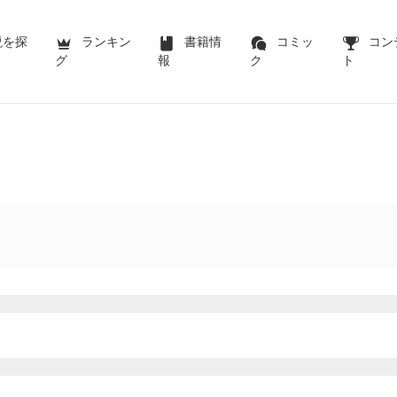
説を探
ランキン
書籍情
コミッ
コン
グ
報
ク
ト