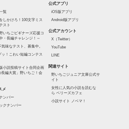
公式アプリ
一覧
iOS版アプリ
をしかけろ！100文字ミス
Android版アプリ
テスト
公式アカウント
野いちごビギナーズ応援コ
中・長編チャレンジ！～
X（Twitter）
の不気味なテスト、募集中。
YouTube
でゾッ！こわい短編コンテス
LINE
関連サイト
版小説投稿サイト合同企画
の長編大賞」野いちご！会
野いちごジュニア文庫公式サ
イト
女性に人気の小説を読むな
スメ
ら ベリーズカフェ
ナンバー
小説サイト ノベマ！
ックナンバー