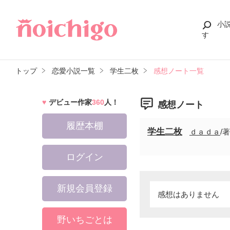
小
す
トップ
恋愛小説一覧
学生二枚
感想ノート一覧
デビュー作家
360
人！
感想ノート
履歴本棚
学生二枚
ｄａｄａ
/著
ログイン
新規会員登録
感想はありません
野いちごとは