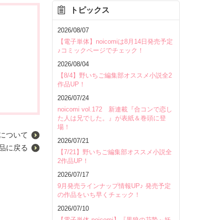
トピックス
2026/08/07
【電子単体】noicomiは8月14日発売予定
♪コミックページでチェック！
2026/08/04
【8/4】野いちご編集部オススメ小説全2
作品UP！
2026/07/24
noicomi vol.172 新連載『合コンで恋し
た人は兄でした。』が表紙＆巻頭に登
場！
について
2026/07/21
品に戻る
【7/21】野いちご編集部オススメ小説全
2作品UP！
2026/07/17
9月発売ラインナップ情報UP♪ 発売予定
の作品をいち早くチェック！
2026/07/10
【電子単体 noicomi】『黒狼の花贄～妖