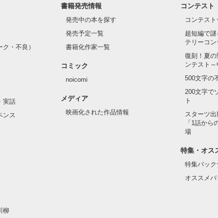
書籍発売情報
コンテスト
発売中の本を探す
コンテスト
発売予定一覧
超短編で謎
テリーコン
ーク・不良）
書籍化作家一覧
復刻！夏の
ンテスト～
コミック
500文字
noicomi
200文字
メディア
ト
・実話
映画化された作品情報
スターツ出
ペンス
「1話から
場
特集・オス
特集バック
オススメバ
川柳