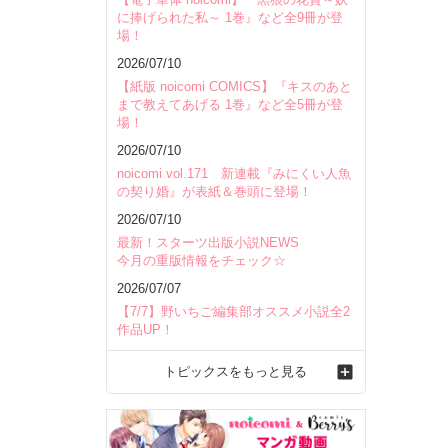
に捧げられた私～ 1巻』など全9冊が登
場！
2026/07/10
【紙版 noicomi COMICS】『キスのあと
まで教えてあげる 1巻』など全5冊が登
場！
2026/07/10
noicomi vol.171 新連載『みにくい人魚
の契り婚』が表紙＆巻頭に登場！
2026/07/10
最新！スターツ出版小説NEWS
今月の重版情報をチェック☆
2026/07/07
【7/7】野いちご編集部オススメ小説全2
作品UP！
トピックスをもっと見る