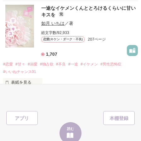
表紙画像はAIです
一途なイケメンくんととろけるくらいに甘い
キスを
完
「澪ちゃん。」

如月 いちは
／著
作品を読む
それは止まっていた恋が再び動き始める合図──。

総文字数/92,933
207ページ
恋愛(キケン・ダーク・不良)
✨.ﾟ･*..☆.｡.:*✨.☆.｡.:. *:ﾟ✨.ﾟ･*..☆.｡.:*✨

1,707
人見知りだけど優しい無自覚だけどモテる

#恋愛
#甘々
#溺愛
#独占欲
#不良
#一途
#イケメン
#男性恐怖症
冴木澪-SaekiMio

#いいねチャンス01
×

表紙を見る
基本女子に冷たいのに澪にはわんこ男子になる

篠宮光-ShinomiyaHikaru

「瑠莉に一目惚れしたんだよ……悪いかよ」

✨.ﾟ･*..☆.｡.:*✨.☆.｡.:. *:ﾟ✨.ﾟ･*..☆.｡.:*✨

アプリ
そして光を巡ってライバルも登場！？

読む
「貴方なんかに光先輩は渡しませんから。」
