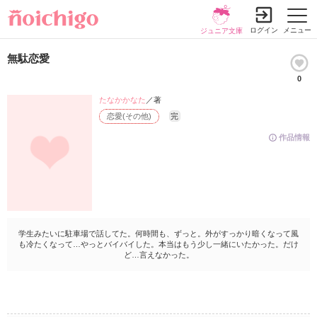
ログイン
メニュー
ジュニア文庫
無駄恋愛
0
たなかかなた
／著
恋愛(その他)
完
作品情報
学生みたいに駐車場で話してた。何時間も、ずっと。外がすっかり暗くなって風
も冷たくなって…やっとバイバイした。本当はもう少し一緒にいたかった。だけ
ど…言えなかった。