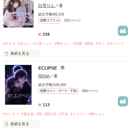
白雪りん
／著
総文字数/88,326
352ページ
恋愛(ラブコメ)
239
#モテる
#冷たい
#人懐っこい
#胸キュン
#溺愛
#嫉妬
#甘々
#ギャップ
表紙を見る
ECLIPSE
完
「好きだったから、別れを選んだ。」

RENA
／著
モテる人を好きになるのが怖かった。

総文字数/166,405
だから私は、中学時代に大好きだった彼を自分から振った。

399ページ
恋愛(キケン・ダーク・不良)
もう会うことはないと思っていたのに、

高校生になって再会した彼は、隣の学校で”王子様”と呼ばれる
113
人気者になっていた。

#ヤンキー
#暴走族
#闇
#裏社会
#不良
#イケメン
#胸キュン
表紙を見る
他の女の子には冷たいのに

私にだけ昔と変わらない笑顔を向けてくる。
