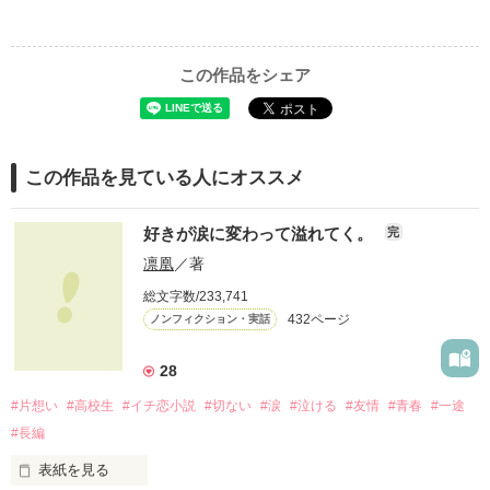
この作品をシェア
この作品を見ている人にオススメ
好きが涙に変わって溢れてく。
完
凛凰
／著
総文字数/233,741
432ページ
ノンフィクション・実話
28
#片想い
#高校生
#イチ恋小説
#切ない
#涙
#泣ける
#友情
#青春
#一途
#長編
表紙を見る