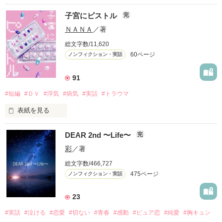
この想いが

子宮にピストル
完
アナタに届かないって

わかっていても

ＮＡＮＡ
／著
総文字数/11,620
60ページ
ノンフィクション・実話
どうしようもなく

アナタのことが好きなんだ――……

91
#短編
#ＤＶ
#浮気
#病気
#実話
#トラウマ
☆.｡.:*･ﾟ☆.｡.:*･ﾟ☆.｡.:*･ﾟ☆

表紙を見る
☆.｡.:*･ﾟ☆.｡.:*･ﾟ☆

DEAR 2nd 〜Life〜
完
ハロー、ハロー、

片桐 桜綾

彩
／著
(ｶﾀｷﾞﾘ ｻﾔ)

貴女の子宮は元気ですか？

一途に魁のことが好き

総文字数/466,727
素直になれず、未だに片想い中

475ページ
ノンフィクション・実話
貴女の心は元気ですか？

ハロー、ハロー、応答願います

23
×

#実話
#泣ける
#恋愛
#切ない
#青春
#感動
#ピュア恋
#純愛
#胸キュン
・
