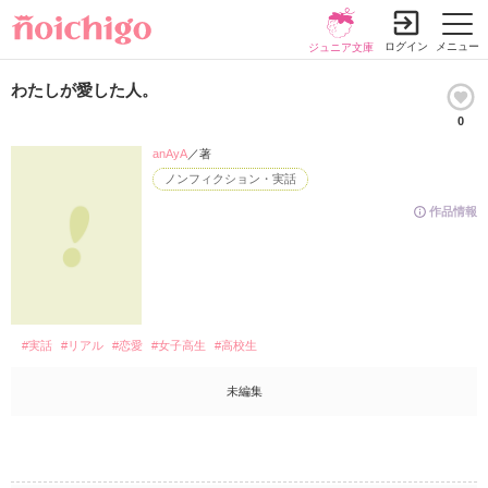
ログイン
メニュー
ジュニア文庫
わたしが愛した人。
0
anAyA
／著
ノンフィクション・実話
作品情報
#実話
#リアル
#恋愛
#女子高生
#高校生
未編集