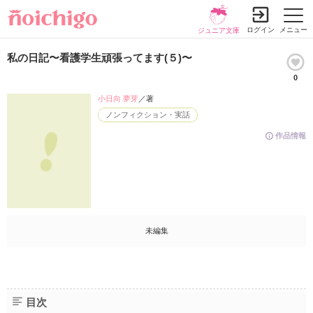
ログイン
メニュー
ジュニア文庫
私の日記〜看護学生頑張ってます(５)〜
0
小日向 夢芽
／著
ノンフィクション・実話
作品情報
未編集
目次