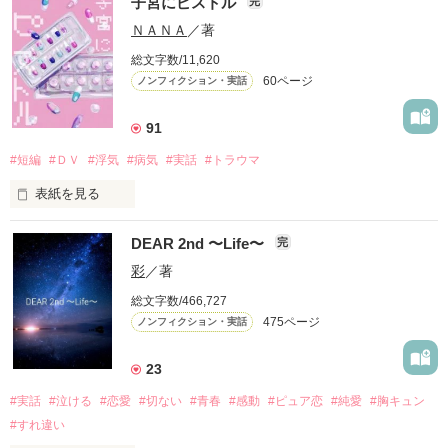
子宮にピストル
完
アナタに届かないって

わかっていても

ＮＡＮＡ
／著
総文字数/11,620
60ページ
ノンフィクション・実話
どうしようもなく

アナタのことが好きなんだ――……

91
#短編
#ＤＶ
#浮気
#病気
#実話
#トラウマ
☆.｡.:*･ﾟ☆.｡.:*･ﾟ☆.｡.:*･ﾟ☆

表紙を見る
☆.｡.:*･ﾟ☆.｡.:*･ﾟ☆

DEAR 2nd 〜Life〜
完
ハロー、ハロー、

片桐 桜綾

彩
／著
(ｶﾀｷﾞﾘ ｻﾔ)

貴女の子宮は元気ですか？

一途に魁のことが好き

総文字数/466,727
素直になれず、未だに片想い中

475ページ
ノンフィクション・実話
貴女の心は元気ですか？

ハロー、ハロー、応答願います

23
×

#実話
#泣ける
#恋愛
#切ない
#青春
#感動
#ピュア恋
#純愛
#胸キュン
・

・

#すれ違い
溝端 魁

・

(ﾐｿﾞﾊﾞﾀ ｶｲ)
