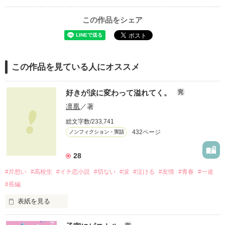
この作品をシェア
この作品を見ている人にオススメ
好きが涙に変わって溢れてく。
完
凛凰
／著
総文字数/233,741
432ページ
ノンフィクション・実話
28
#片想い
#高校生
#イチ恋小説
#切ない
#涙
#泣ける
#友情
#青春
#一途
#長編
表紙を見る
この想いが
