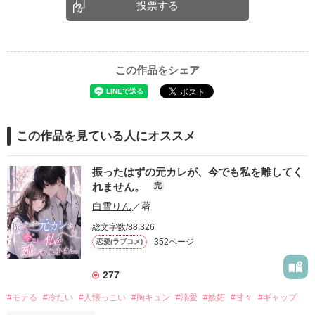
投票する
この作品をシェア
この作品を見ている人にオススメ
振ったはずの元カレが、今でも私を離してく
れません。
完
白雪りん
／著
総文字数/88,326
352ページ
恋愛(ラブコメ)
277
#モテる
#冷たい
#人懐っこい
#胸キュン
#溺愛
#嫉妬
#甘々
#ギャップ