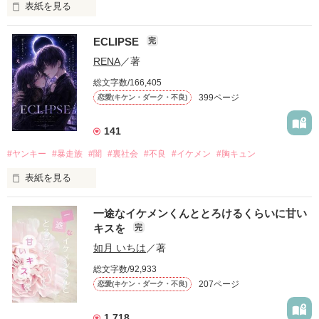
表紙を見る
ECLIPSE
完
「好きだったから、別れを選んだ。」

RENA
／著
モテる人を好きになるのが怖かった。

総文字数/166,405
だから私は、中学時代に大好きだった彼を自分から振った。

399ページ
恋愛(キケン・ダーク・不良)
もう会うことはないと思っていたのに、

高校生になって再会した彼は、隣の学校で”王子様”と呼ばれる
141
人気者になっていた。

#ヤンキー
#暴走族
#闇
#裏社会
#不良
#イケメン
#胸キュン
表紙を見る
他の女の子には冷たいのに

私にだけ昔と変わらない笑顔を向けてくる。

表紙画像はAIです
一途なイケメンくんととろけるくらいに甘い
キスを
完
「澪ちゃん。」

如月 いちは
／著
作品を読む
それは止まっていた恋が再び動き始める合図──。

総文字数/92,933
207ページ
恋愛(キケン・ダーク・不良)
✨.ﾟ･*..☆.｡.:*✨.☆.｡.:. *:ﾟ✨.ﾟ･*..☆.｡.:*✨

1,718