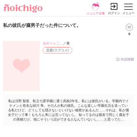
ログイン
メニュー
ジュニア文庫
私の彼氏が腐男子だった件について。
0
あめりんご。
／著
恋愛(ラブコメ)
作品情報
私は涼野 梨亜、私立七星学園に通う高校2年生。私には彼氏がいる。学園内でイ
ケメンと有名な緑川 隼。その人が私の彼氏。こんな楽しい学園生活を送ってい
る私だけど、どうしても隠さないといけない秘密があるんだ……それは、私が腐
女子だって事！もちろん隼には言ってないし、知ってるのは親友で同じく腐女子
の美鐘だけ。他にそういう話ができる人なんていないし……と思ってた…