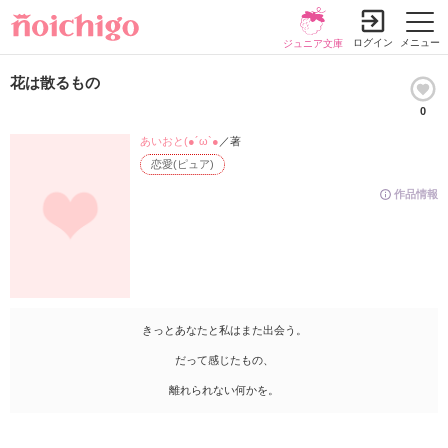
ログイン
メニュー
ジュニア文庫
花は散るもの
0
あいおと(●´ω`●
／著
恋愛(ピュア)
作品情報
きっとあなたと私はまた出会う。
だって感じたもの、
離れられない何かを。