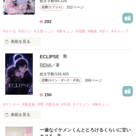
総文字数/88,326
352ページ
恋愛(ラブコメ)
292
#モテる
#冷たい
#人懐っこい
#胸キュン
#溺愛
#嫉妬
#甘々
#ギャップ
表紙を見る
ECLIPSE
完
「好きだったから、別れを選んだ。」

RENA
／著
モテる人を好きになるのが怖かった。

総文字数/166,405
だから私は、中学時代に大好きだった彼を自分から振った。

399ページ
恋愛(キケン・ダーク・不良)
もう会うことはないと思っていたのに、

高校生になって再会した彼は、隣の学校で”王子様”と呼ばれる
150
人気者になっていた。

#ヤンキー
#暴走族
#闇
#裏社会
#不良
#イケメン
#胸キュン
表紙を見る
他の女の子には冷たいのに

私にだけ昔と変わらない笑顔を向けてくる。

表紙画像はAIです
一途なイケメンくんととろけるくらいに甘い
完