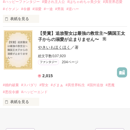
2025.10.24

#ハッピーファンタジー
#愛され主人公
#はちゃめちゃ美少女
#異世界恋愛
『Petit Chapter4 誰が為のごちそう』を

#イケメン
#令嬢
#溺愛
#一途
#男装
#逆ハー
表紙を見る
作品を読む
【受賞】追放聖女は最強の救世主〜隣国王太
＼異世界ラブコメ×ハッピーファンタジー／

子からの溺愛が止まりません〜
完
やきいもほくほく
／著
「いやっほぉぉおお〜い！！！！」

総文字数/107,920
204ページ
ファンタジー
バンジーした侯爵令嬢の先にいたのは

甘いマスクの公爵様の頭上でした

2,015
「ど、どいてぇぇぇえ！！！！！」

#婚約破棄
#スパダリ
#聖女
#ざまぁ
#異世界転生
#国外追放
#悪魔
「…は？」

#悪役令嬢
#ハッピーエンド
表紙を見る
そんな最悪の出会いを果たした二人

○●○●○●○● ○●○●○●○●

第5回 一二三書房 WEB小説大賞

期間中受賞をいただきました。

リリィ・ロゼッタ侯爵令嬢

ありがとうございますヽ(´▽｀)/
