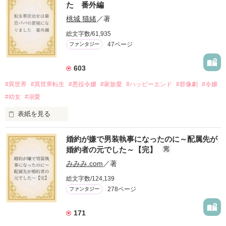
た 番外編
桃城 猫緒
／著
総文字数/61,935
47ページ
ファンタジー
603
#異世界
#異世界転生
#悪役令嬢
#家族愛
#ハッピーエンド
#群像劇
#令嬢
#幼女
#溺愛
表紙を見る
婚約が嫌で男装執事になったのに～配属先が
『転生悪役幼女は最恐パパの愛娘になりました』

婚約者の元でした～【完】
完
番外編です。

みみみ.com
／著
※本編のネタバレを含みます。

総文字数/124,139
278ページ
ファンタジー
2025.9.26 

『Petit Chapter3 愛と呼ぶもの』を

公開しました

171