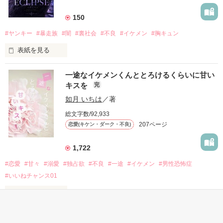
もう会うことはないと思っていたのに、

高校生になって再会した彼は、隣の学校で”王子様”と呼ばれる
150
人気者になっていた。

#ヤンキー
#暴走族
#闇
#裏社会
#不良
#イケメン
#胸キュン
表紙を見る
他の女の子には冷たいのに

私にだけ昔と変わらない笑顔を向けてくる。

表紙画像はAIです
一途なイケメンくんととろけるくらいに甘い
キスを
完
「澪ちゃん。」

如月 いちは
／著
作品を読む
それは止まっていた恋が再び動き始める合図──。

総文字数/92,933
207ページ
恋愛(キケン・ダーク・不良)
✨.ﾟ･*..☆.｡.:*✨.☆.｡.:. *:ﾟ✨.ﾟ･*..☆.｡.:*✨

1,722
人見知りだけど優しい無自覚だけどモテる

#恋愛
#甘々
#溺愛
#独占欲
#不良
#一途
#イケメン
#男性恐怖症
冴木澪-SaekiMio

#いいねチャンス01
×

表紙を見る
基本女子に冷たいのに澪にはわんこ男子になる

篠宮光-ShinomiyaHikaru
