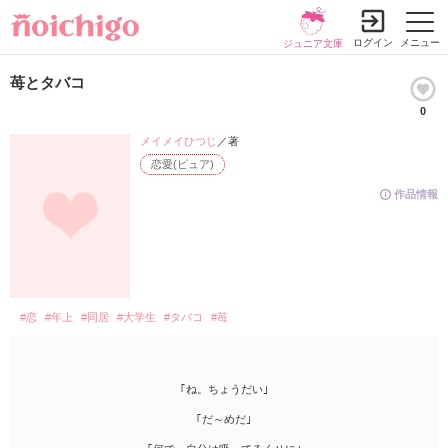
ログイン
メニュー
ジュニア文庫
苺とタバコ
0
メイメイひつじ
／著
恋愛(ピュア)
作品情報
#恋
#年上
#同居
#大学生
#タバコ
#苺
｢ね。ちょうだい｣
｢だ～めだ｣