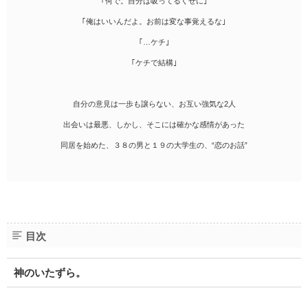
｢何で。自分は吸ってるくせに｣
｢俺はいいんだよ。お前は変な事覚えるな｣
｢…ケチ｣
｢ケチで結構｣
自分の意見は一歩も譲らない、お互い強気な2人
出会いは最悪、しかし、そこには確かな感情があった
同居を始めた、３８の男と１９の大学生の、“恋のお話”
目次
神のいたずら。