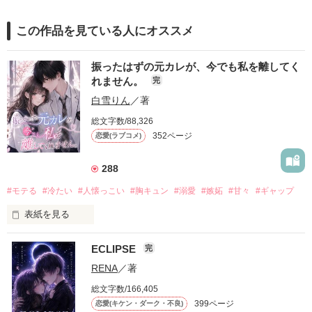
この作品を見ている人にオススメ
振ったはずの元カレが、今でも私を離してく
れません。
完
白雪りん
／著
総文字数/88,326
352ページ
恋愛(ラブコメ)
288
#モテる
#冷たい
#人懐っこい
#胸キュン
#溺愛
#嫉妬
#甘々
#ギャップ
表紙を見る
ECLIPSE
完
「好きだったから、別れを選んだ。」

RENA
／著
モテる人を好きになるのが怖かった。

総文字数/166,405
だから私は、中学時代に大好きだった彼を自分から振った。

399ページ
恋愛(キケン・ダーク・不良)