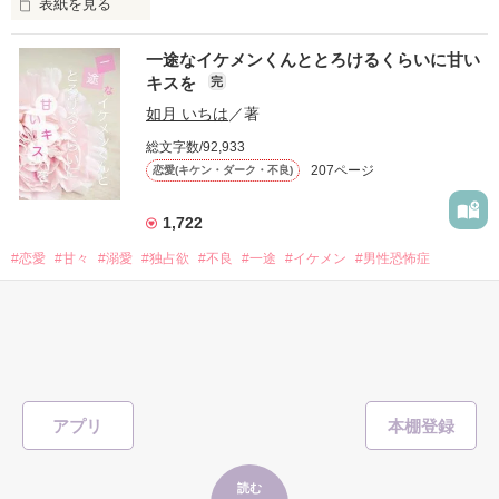
表紙を見る
他の女の子には冷たいのに

私にだけ昔と変わらない笑顔を向けてくる。

表紙画像はAIです
一途なイケメンくんととろけるくらいに甘い
キスを
完
「澪ちゃん。」

如月 いちは
／著
作品を読む
それは止まっていた恋が再び動き始める合図──。

総文字数/92,933
207ページ
恋愛(キケン・ダーク・不良)
✨.ﾟ･*..☆.｡.:*✨.☆.｡.:. *:ﾟ✨.ﾟ･*..☆.｡.:*✨

1,722
人見知りだけど優しい無自覚だけどモテる

#恋愛
#甘々
#溺愛
#独占欲
#不良
#一途
#イケメン
#男性恐怖症
冴木澪-SaekiMio

#いいねチャンス01
×

表紙を見る
基本女子に冷たいのに澪にはわんこ男子になる

篠宮光-ShinomiyaHikaru

アプリ
「瑠莉に一目惚れしたんだよ……悪いかよ」

✨.ﾟ･*..☆.｡.:*✨.☆.｡.:. *:ﾟ✨.ﾟ･*..☆.｡.:*✨

そして光を巡ってライバルも登場！？

読む