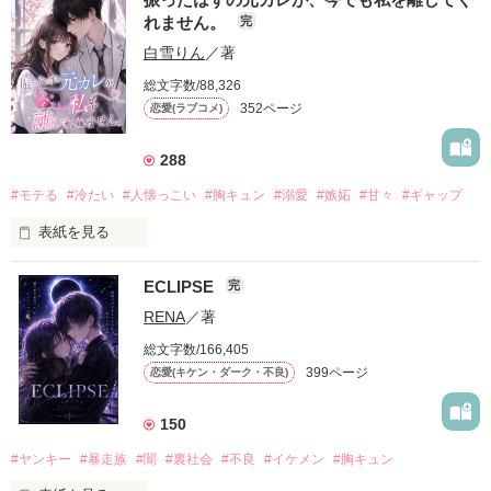
れません。
完
白雪りん
／著
総文字数/88,326
352ページ
恋愛(ラブコメ)
288
#モテる
#冷たい
#人懐っこい
#胸キュン
#溺愛
#嫉妬
#甘々
#ギャップ
表紙を見る
ECLIPSE
完
「好きだったから、別れを選んだ。」

RENA
／著
モテる人を好きになるのが怖かった。

総文字数/166,405
だから私は、中学時代に大好きだった彼を自分から振った。

399ページ
恋愛(キケン・ダーク・不良)
もう会うことはないと思っていたのに、

高校生になって再会した彼は、隣の学校で”王子様”と呼ばれる
150
人気者になっていた。

#ヤンキー
#暴走族
#闇
#裏社会
#不良
#イケメン
#胸キュン