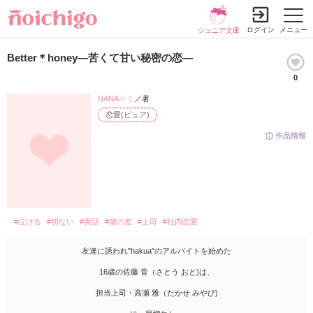
ログイン
メニュー
ジュニア文庫
Better＊honey―苦くて甘い秘密の恋―
0
NANA☆ミ
／著
恋愛(ピュア)
作品情報
#泣ける
#切ない
#実話
#歳の差
#上司
#社内恋愛
友達に誘われ"hakua"のアルバイトを始めた
16歳の佐藤 音（さとう おと)は、
担当上司・高瀬 雅（たかせ みやび)