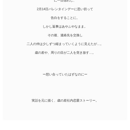
に一目惚れし、
2月14日バレンタインデーに思い切って
告白をすることに。
しかし返事はあやふやなまま。
その後、連絡先を交換し
二人の仲は少しずつ縮まっていくように見えたが…。
歳の差や、周りの目が二人を突き放す…。
ー想い合っていたはずなのにー
実話を元に描く、歳の差社内恋愛ストーリー。