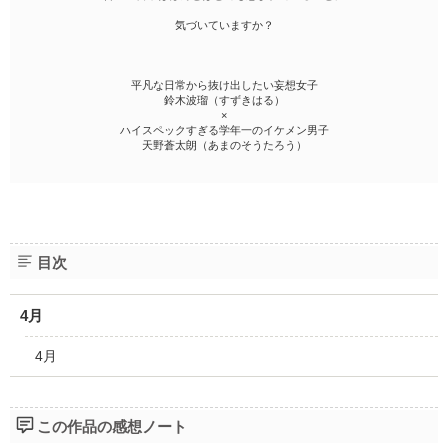
気づいていますか？
平凡な日常から抜け出したい妄想女子
鈴木波瑠（すずきはる）
×
ハイスペックすぎる学年一のイケメン男子
天野蒼太朗（あまのそうたろう）
目次
4月
4月
この作品の感想ノート