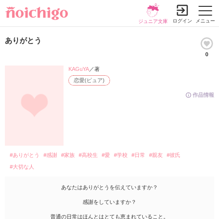
ログイン
メニュー
ジュニア文庫
ありがとう
0
KAGuYA
／著
恋愛(ピュア)
作品情報
#ありがとう
#感謝
#家族
#高校生
#愛
#学校
#日常
#親友
#彼氏
#大切な人
あなたはありがとうを伝えていますか？
感謝をしていますか？
普通の日常はほんとはとても恵まれていること。