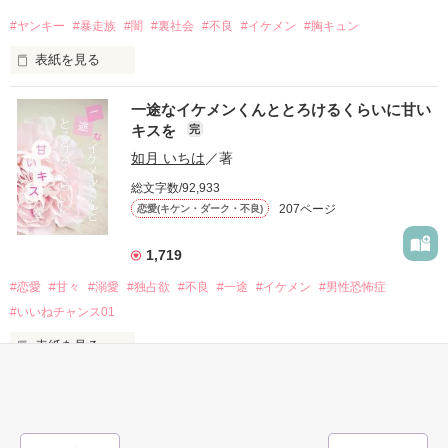
人気者になっていた。

#ヤンキー
#暴走族
#闇
#裏社会
#不良
#イケメン
#胸キュン
表紙を見る
他の女の子には冷たいのに

私にだけ昔と変わらない笑顔を向けてくる。

表紙画像はAIです
一途なイケメンくんととろけるくらいに甘い
キスを
完
「澪ちゃん。」

如月 いちは
／著
作品を読む
それは止まっていた恋が再び動き始める合図──。

総文字数/92,933
207ページ
恋愛(キケン・ダーク・不良)
✨.ﾟ･*..☆.｡.:*✨.☆.｡.:. *:ﾟ✨.ﾟ･*..☆.｡.:*✨

1,719
人見知りだけど優しい無自覚だけどモテる

#恋愛
#甘々
#溺愛
#独占欲
#不良
#一途
#イケメン
#男性恐怖症
冴木澪-SaekiMio

#いいねチャンス01
×

表紙を見る
基本女子に冷たいのに澪にはわんこ男子になる

篠宮光-ShinomiyaHikaru

「瑠莉に一目惚れしたんだよ……悪いかよ」

✨.ﾟ･*..☆.｡.:*✨.☆.｡.:. *:ﾟ✨.ﾟ･*..☆.｡.:*✨
