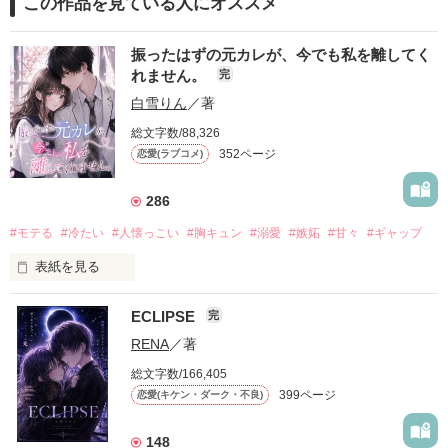
この作品を見ている人にオススメ
振ったはずの元カレが、今でも私を離してく
れません。
完
白雪りん
／著
総文字数/88,326
352ページ
恋愛(ラブコメ)
286
#モテる
#冷たい
#人懐っこい
#胸キュン
#溺愛
#嫉妬
#甘々
#ギャップ
表紙を見る
ECLIPSE
完
「好きだったから、別れを選んだ。」

RENA
／著
モテる人を好きになるのが怖かった。

総文字数/166,405
だから私は、中学時代に大好きだった彼を自分から振った。

399ページ
恋愛(キケン・ダーク・不良)
もう会うことはないと思っていたのに、

高校生になって再会した彼は、隣の学校で”王子様”と呼ばれる
148