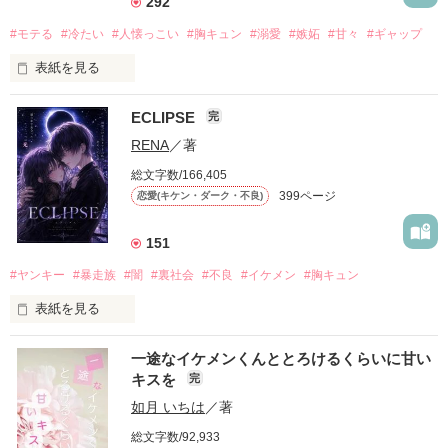
292
#モテる
#冷たい
#人懐っこい
#胸キュン
#溺愛
#嫉妬
#甘々
#ギャップ
表紙を見る
ECLIPSE
完
「好きだったから、別れを選んだ。」

RENA
／著
モテる人を好きになるのが怖かった。

総文字数/166,405
だから私は、中学時代に大好きだった彼を自分から振った。

399ページ
恋愛(キケン・ダーク・不良)
もう会うことはないと思っていたのに、

高校生になって再会した彼は、隣の学校で”王子様”と呼ばれる
151
人気者になっていた。

#ヤンキー
#暴走族
#闇
#裏社会
#不良
#イケメン
#胸キュン
表紙を見る
他の女の子には冷たいのに

私にだけ昔と変わらない笑顔を向けてくる。

表紙画像はAIです
一途なイケメンくんととろけるくらいに甘い
キスを
完
「澪ちゃん。」

如月 いちは
／著
作品を読む
それは止まっていた恋が再び動き始める合図──。

総文字数/92,933