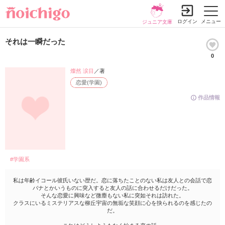
ログイン
メニュー
ジュニア文庫
それは一瞬だった
0
燦然 涙目
／著
恋愛(学園)
作品情報
#学園系
私は年齢イコール彼氏いない歴だ。恋に落ちたことのない私は友人との会話で恋
バナとかいうものに突入すると友人の話に合わせるだけだった。
そんな恋愛に興味など微塵もない私に突如それは訪れた。
クラスにいるミステリアスな柳丘宇宙の無垢な笑顔に心を抉られるのを感じたの
だ。