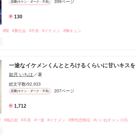
399ページ
恋愛(キケン・ダーク・不良)
再会した彼は、隣の学校で”王子様”と呼ばれる人気者になっていた。

130
冷たいのに

わらない笑顔を向けてくる。

#闇
#裏社会
#不良
#イケメン
#胸キュン
す
いた恋が再び動き始める合図──。

一途なイケメンくんととろけるくらいに甘いキス
作品を読む
.｡.:. *:ﾟ✨.ﾟ･*..☆.｡.:*✨

如月 いちは
／著
総文字数/92,933
優しい無自覚だけどモテる

207ページ


恋愛(キケン・ダーク・不良)
1,712
いのに澪にはわんこ男子になる

愛
#独占欲
#不良
#一途
#イケメン
#男性恐怖症
#いいねチャンス01
Hikaru
