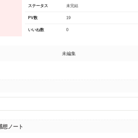
ステータス
未完結
PV数
19
いいね数
0
未編集
感想ノート