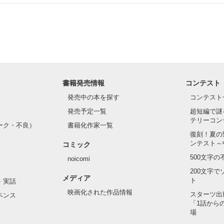
.｡.:. *:ﾟ✨.ﾟ･*..☆.｡.:*✨

てライバルも登場！？

れしたんだよ……悪いかよ」

光先輩は渡しませんから。」

ライバルの登場で大きく動き出す──。

書籍発売情報
コンテスト
て隣の席になったのは────

発売中の本を探す
コンテスト
発売予定一覧
超短編で謎
テリーコン
ーク・不良）
書籍化作家一覧
い髪色

復刻！夏の
ンテスト～
コミック
のピアス

500文字
noicomi
んて見せたことがなくてぶっきらぼう

200文字
メディア
ト
・実話
映画化された作品情報
スターツ出
ペンス
「1話から
た目のせいで学校中のみんなから

場
れている天地くんだった。
