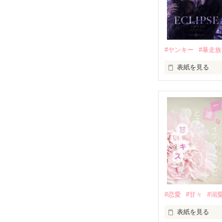
高校生になって
他の女の子には
私にだけ昔と変
#ヤンキー
#暴走族
表紙を見る
「澪ちゃん。」

表紙画像はAIで
それは止まって
✨.ﾟ･*..☆.｡.:*✨.☆
人見知りだけど
冴木澪-SaekiMio
×

基本女子に冷た
#恋愛
#甘々
#溺
篠宮光-Shinomiya
表紙を見る