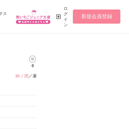
ロ
テス
グ
新規会員登録
イ
ン
0
神ノ潤
／著