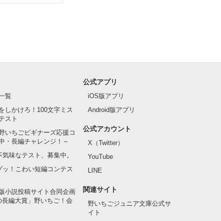
公式アプリ
一覧
iOS版アプリ
をしかけろ！100文字ミス
Android版アプリ
テスト
公式アカウント
野いちごビギナーズ応援コ
中・長編チャレンジ！～
X（Twitter）
の不気味なテスト、募集中。
YouTube
でゾッ！こわい短編コンテス
LINE
関連サイト
版小説投稿サイト合同企画
の長編大賞」野いちご！会
野いちごジュニア文庫公式サ
イト