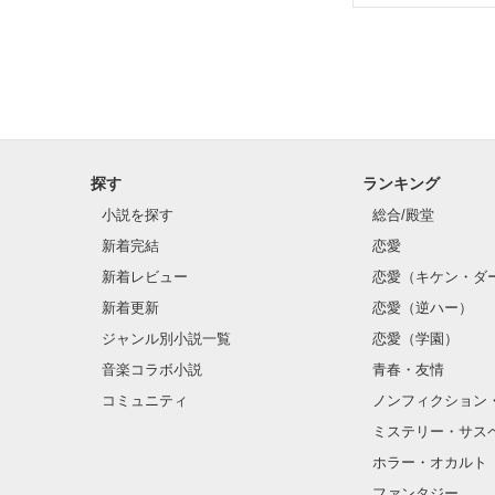
✨.ﾟ･*..☆.｡.:*✨.☆
そして光を巡っ
「瑠莉に一目惚
「貴方なんかに
再会した恋は、
探す
ランキング
クラス替えをし
小説を探す
総合/殿堂
新着完結
恋愛
新着レビュー
恋愛（キケン・ダ
金髪に近い明る
新着更新
恋愛（逆ハー）
片耳には琥珀色
ジャンル別小説一覧
恋愛（学園）
音楽コラボ小説
青春・友情
ほとんど笑顔な
コミュニティ
ノンフィクション
ミステリー・サス
そんな性格と見
ホラー・オカルト
“不良”と避けら
ファンタジー