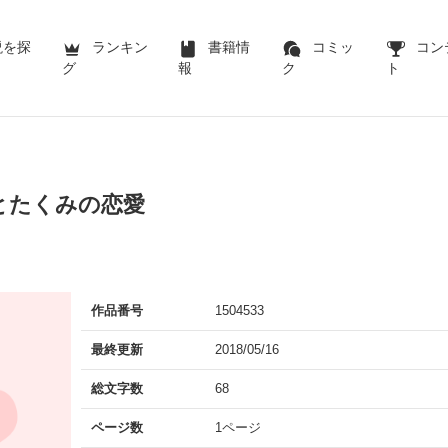
説を探
ランキン
書籍情
コミッ
コン
グ
報
ク
ト
とたくみの恋愛
作品番号
1504533
最終更新
2018/05/16
総文字数
68
ページ数
1ページ