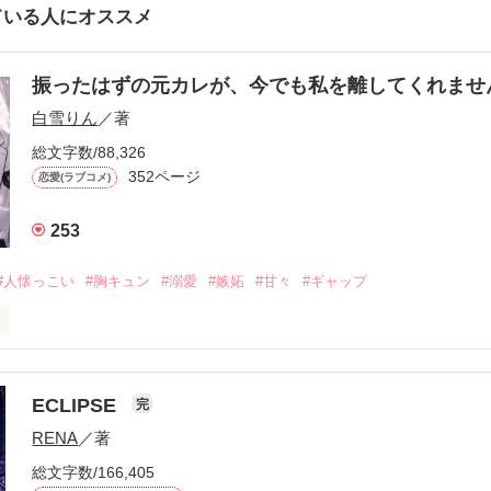
ている人にオススメ
振ったはずの元カレが、今でも私を離してくれま
白雪りん
／著
総文字数/88,326
352ページ
恋愛(ラブコメ)
253
#人懐っこい
#胸キュン
#溺愛
#嫉妬
#甘々
#ギャップ
ら、別れを選んだ。」

ECLIPSE
完
になるのが怖かった。

RENA
／著
学時代に大好きだった彼を自分から振った。

総文字数/166,405
ないと思っていたのに、
