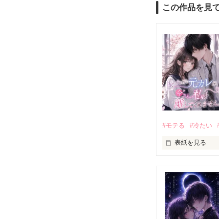
この作品を見
#モテる
#冷たい
表紙を見る
「好きだったか
モテる人を好き
だから私は、中
もう会うことは