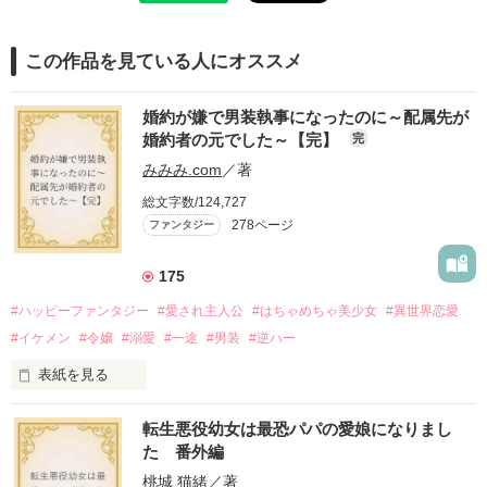
この作品を見ている人にオススメ
婚約が嫌で男装執事になったのに～配属先が
婚約者の元でした～【完】
完
みみみ.com
／著
総文字数/124,727
278ページ
ファンタジー
175
#ハッピーファンタジー
#愛され主人公
#はちゃめちゃ美少女
#異世界恋愛
#イケメン
#令嬢
#溺愛
#一途
#男装
#逆ハー
表紙を見る
転生悪役幼女は最恐パパの愛娘になりまし
＼異世界ラブコメ×ハッピーファンタジー／

た 番外編
桃城 猫緒
／著