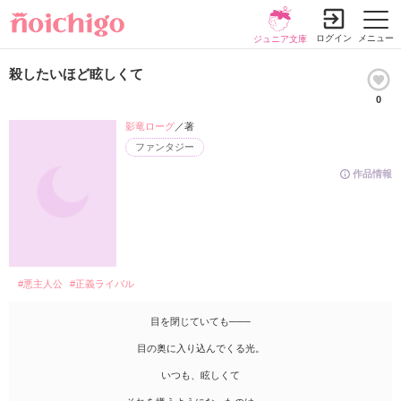
ログイン
メニュー
ジュニア文庫
殺したいほど眩しくて
0
影竜ローグ
／著
ファンタジー
作品情報
#悪主人公
#正義ライバル
目を閉じていても───
目の奥に入り込んでくる光。
いつも、眩しくて