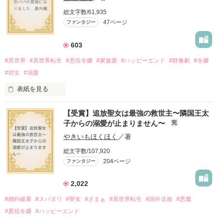
「いやっほぉぉおお〜い！！！！」

総文字数/61,935
47ページ
ファンタジー
バンジーした侯爵令嬢の先にいたのは

甘いマスクの公爵様の頭上でした

603
「ど、どいてぇぇぇえ！！！！！」

#異世界
#異世界転生
#悪役令嬢
#家族愛
#ハッピーエンド
#群像劇
#令嬢
「…は？」

#幼女
#溺愛
表紙を見る
そんな最悪の出会いを果たした二人

【受賞】追放聖女は最強の救世主〜隣国王太
『転生悪役幼女は最恐パパの愛娘になりました』

子からの溺愛が止まりません〜
完
番外編です。

リリィ・ロゼッタ侯爵令嬢

やきいもほくほく
／著
※本編のネタバレを含みます。

総文字数/107,920
ふんわりとした淡いピンクの髪に澄んだ水色の瞳

透き通るほど白い肌と華奢の手足

204ページ
ファンタジー
2025.9.26 

お人形のように可愛いらしい見た目とは裏腹に

『Petit Chapter3 愛と呼ぶもの』を

残念なほどに自由でお気楽なお転婆令嬢

公開しました

2,022
2025.10.24

#婚約破棄
#スパダリ
#聖女
#ざまぁ
#異世界転生
#国外追放
#悪魔
ギル・レイヴン公爵

『Petit Chapter4 誰が為のごちそう』を

#悪役令嬢
#ハッピーエンド